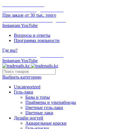
ОНЛАЙН ОПЛАТА
БЕСПЛАТНАЯ ДОСТАВКА
При заказе от 30 тыс. тенге
ОТГРУЗКА В ТОТ ЖЕ ДЕНЬ
Instagram
YouTube
Вопросы и ответы
Программа лояльности
Где вы?
БЕСПЛАТНАЯ ДОСТАВКА
Instagram
YouTube
Выбрать категорию
Uncategorized
Гель-лаки
Базы и топы
Праймеры и ультрабонды
Цветные гель-лаки
Цветные лаки
Дизайн ногтей
Акварельные краски
Гель-краски