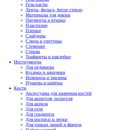
Гель-пасты
Ленты, фольга, битое стекло
Материалы для декора
Пигменты и втирки
Пластилин
Пленки
Слайдеры
Слюда и глиттеры
Стемпинг
Стразы
Трафареты и наклейки
Инструменты
Для педикюра
Кусачки и щипчики
Ножницы и твизеры
Пушеры и шаберы
Кисти
Аксессуары для хранения кистей
Для акригеля, полигеля
Для акрила
Для геля
Для градиента
Для росписи и лепки
Для тонких линий и френча
Наборы кистей