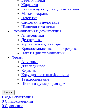
Бафы и пилки
Жидкости
Кисти и щетки для удаления пыли
Маски и экраны
Перчатки
Салфетки и полотенца
Шапочки и тапочки
Стерилизация и дезинфекция
Антисептики
Дезсредства
Журналы и индикаторы
Кровоостанавливающие средства
Пакеты для стерилизации
Фрезы
Алмазные
Для педикюра
Керамика
Корундовые и шлифовщики
Твердосплавные
Щетки и футляры для фрез
Поиск
Вход/ Регистрация
0
Список желаний
0
Сравнение