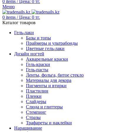
0
items
/
Цена:
0
тг.
Меню
0
items
/
Цена:
0
тг.
Каталог товаров
Гель-лаки
Базы и топы
Праймеры и ультрабонды
Цветные гель-лаки
Дизайн ногтей
Акварельные краски
Гель-краски
Гель-пасты
Ленты, фольга, битое стекло
Материалы для декора
Пигменты и втирки
Пластилин
Пленки
Слайдеры
Слюда и глиттеры
Стемпинг
Стразы
Трафареты и наклейки
Наращивание