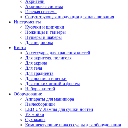
Акригели
Акриловая система
Гелевая система
Сопутствующая продукция для наращивания
Инструменты
Кусачки и щипчики
Ножницы и твизеры
Пушеры и шаберы
Для педикюра
Кисти
Аксессуары для хранения кистей
Для акригеля, полигеля
Для акрила
Для геля
Для градиента
Для росписи и лепки
Для тонких линий и френча
Наборы кистей
Оборудование
Аппараты для маникюра
Пылесборники
LED UV-Лампы для сушки ногтей
УЗ мойки
Сухожары
Комплектующие и аксессуары для оборудования