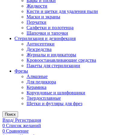
Бафы и пилки
Жидкости
Кисти и щетки для удаления пыли
Маски и экраны
Перчатки
Салфетки и полотенца
Шапочки и тапочки
Стерилизация и дезинфекция
Антисептики
Дезсредства
Журналы и индикаторы
Кровоостанавливающие средства
Пакеты для стерилизации
Фрезы
Алмазные
Для педикюра
Керамика
Корундовые и шлифовщики
Твердосплавные
Щетки и футляры для фрез
Поиск
Вход/ Регистрация
0
Список желаний
0
Сравнение