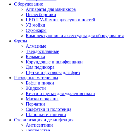
Оборудование
Аппараты для маникюра
Пылесборники
LED UV-Лампы для сушки ногтей
УЗ мойки
Сухожары
Комплектующие и аксессуары для оборудования
Фрезы
Алмазные
Твердосплавные
Керамика
Корундовые и шлифовщики
Для педикюра
Щетки и футляры для фрез
Расходные материалы
Бафы и пилки
Жидкости
Кисти и щетки для удаления пыли
Маски и экраны
Перчатки
Салфетки и полотенца
Шапочки и тапочки
Стерилизация и дезинфекция
Антисептики
Дезсредства