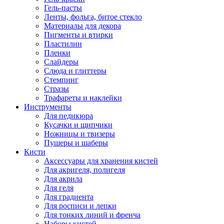
Гель-пасты
Ленты, фольга, битое стекло
Материалы для декора
Пигменты и втирки
Пластилин
Пленки
Слайдеры
Слюда и глиттеры
Стемпинг
Стразы
Трафареты и наклейки
Инструменты
Для педикюра
Кусачки и щипчики
Ножницы и твизеры
Пушеры и шаберы
Кисти
Аксессуары для хранения кистей
Для акригеля, полигеля
Для акрила
Для геля
Для градиента
Для росписи и лепки
Для тонких линий и френча
Наборы кистей