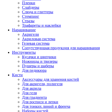
Пленки
Слайдеры
Слюда и глиттеры
Стемпинг
Стразы
Трафареты и наклейки
Наращивание
Акригели
Акриловая система
Гелевая система
Сопутствующая продукция для наращивания
Инструменты
Кусачки и щипчики
Ножницы и твизеры
Пушеры и шаберы
Для педикюра
Кисти
Аксессуары для хранения кистей
Для акригеля, полигеля
Для акрила
Для геля
Для градиента
Для росписи и лепки
Для тонких линий и френча
Наборы кистей