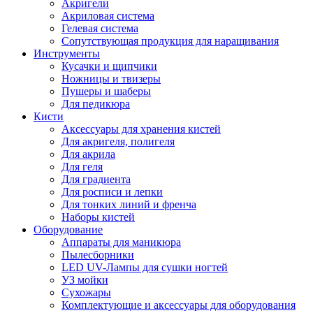
Акригели
Акриловая система
Гелевая система
Сопутствующая продукция для наращивания
Инструменты
Кусачки и щипчики
Ножницы и твизеры
Пушеры и шаберы
Для педикюра
Кисти
Аксессуары для хранения кистей
Для акригеля, полигеля
Для акрила
Для геля
Для градиента
Для росписи и лепки
Для тонких линий и френча
Наборы кистей
Оборудование
Аппараты для маникюра
Пылесборники
LED UV-Лампы для сушки ногтей
УЗ мойки
Сухожары
Комплектующие и аксессуары для оборудования