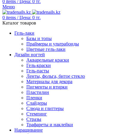
0
items
/
Цена:
0
тг.
Меню
0
items
/
Цена:
0
тг.
Каталог товаров
Гель-лаки
Базы и топы
Праймеры и ультрабонды
Цветные гель-лаки
Дизайн ногтей
Акварельные краски
Гель-краски
Гель-пасты
Ленты, фольга, битое стекло
Материалы для декора
Пигменты и втирки
Пластилин
Пленки
Слайдеры
Слюда и глиттеры
Стемпинг
Стразы
Трафареты и наклейки
Наращивание