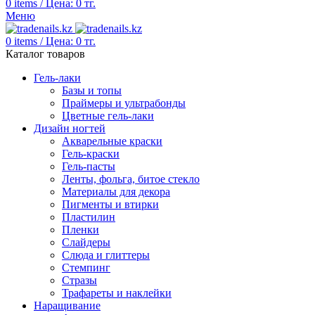
0
items
/
Цена:
0
тг.
Меню
0
items
/
Цена:
0
тг.
Каталог товаров
Гель-лаки
Базы и топы
Праймеры и ультрабонды
Цветные гель-лаки
Дизайн ногтей
Акварельные краски
Гель-краски
Гель-пасты
Ленты, фольга, битое стекло
Материалы для декора
Пигменты и втирки
Пластилин
Пленки
Слайдеры
Слюда и глиттеры
Стемпинг
Стразы
Трафареты и наклейки
Наращивание