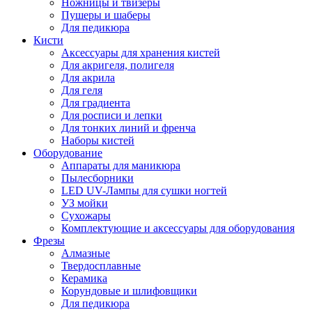
Ножницы и твизеры
Пушеры и шаберы
Для педикюра
Кисти
Аксессуары для хранения кистей
Для акригеля, полигеля
Для акрила
Для геля
Для градиента
Для росписи и лепки
Для тонких линий и френча
Наборы кистей
Оборудование
Аппараты для маникюра
Пылесборники
LED UV-Лампы для сушки ногтей
УЗ мойки
Сухожары
Комплектующие и аксессуары для оборудования
Фрезы
Алмазные
Твердосплавные
Керамика
Корундовые и шлифовщики
Для педикюра