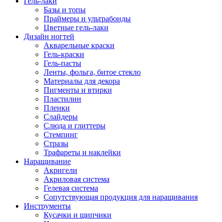
Гель-лаки
Базы и топы
Праймеры и ультрабонды
Цветные гель-лаки
Дизайн ногтей
Акварельные краски
Гель-краски
Гель-пасты
Ленты, фольга, битое стекло
Материалы для декора
Пигменты и втирки
Пластилин
Пленки
Слайдеры
Слюда и глиттеры
Стемпинг
Стразы
Трафареты и наклейки
Наращивание
Акригели
Акриловая система
Гелевая система
Сопутствующая продукция для наращивания
Инструменты
Кусачки и щипчики