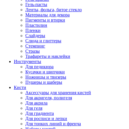
Гель-пасты
Ленты, фольга, битое стекло
Материалы для декора
Пигменты и втирки
Пластилин
Пленки
Слайдеры
Слюда и глиттеры
Стемпинг
Стразы
Трафареты и наклейки
Инструменты
Для педикюра
Кусачки и щипчики
Ножницы и твизеры
Пушеры и шаберы
Кисти
Аксессуары для хранения кистей
Для акригеля, полигеля
Для акрила
Для геля
Для градиента
Для росписи и лепки
Для тонких линий и френча
Наборы кистей