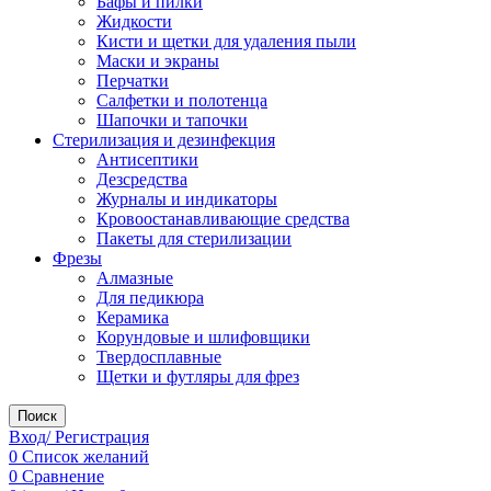
Бафы и пилки
Жидкости
Кисти и щетки для удаления пыли
Маски и экраны
Перчатки
Салфетки и полотенца
Шапочки и тапочки
Стерилизация и дезинфекция
Антисептики
Дезсредства
Журналы и индикаторы
Кровоостанавливающие средства
Пакеты для стерилизации
Фрезы
Алмазные
Для педикюра
Керамика
Корундовые и шлифовщики
Твердосплавные
Щетки и футляры для фрез
Поиск
Вход/ Регистрация
0
Список желаний
0
Сравнение