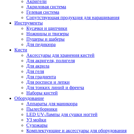
Акригели
Акриловая система
Гелевая система
Сопутствующая продукция для наращивания
Инструменты
Кусачки и щипчики
Ножницы и твизеры
Пушеры и шаберы
Для педикюра
Кисти
Аксессуары для хранения кистей
Для акригеля, полигеля
Для акрила
Для геля
Для градиента
Для росписи и лепки
Для тонких линий и френча
Наборы кистей
Оборудование
Аппараты для маникюра
Пылесборники
LED UV-Лампы для сушки ногтей
УЗ мойки
Сухожары
Комплектующие и аксессуары для оборудования