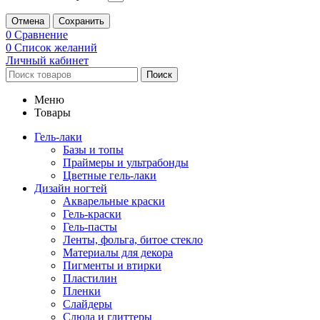
Отмена
Сохранить
0
Сравнение
0
Список желаний
Личный кабинет
Поиск
Меню
Товары
Гель-лаки
Базы и топы
Праймеры и ультрабонды
Цветные гель-лаки
Дизайн ногтей
Акварельные краски
Гель-краски
Гель-пасты
Ленты, фольга, битое стекло
Материалы для декора
Пигменты и втирки
Пластилин
Пленки
Слайдеры
Слюда и глиттеры