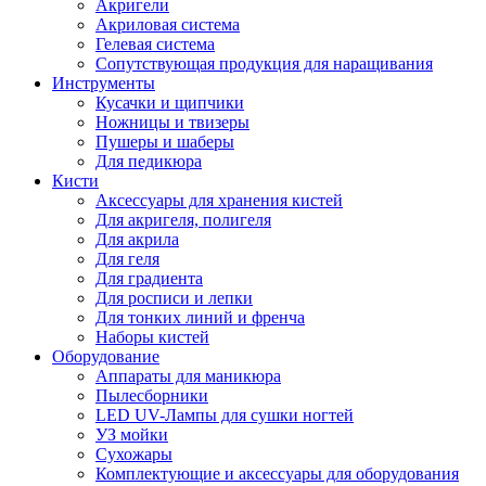
Акригели
Акриловая система
Гелевая система
Сопутствующая продукция для наращивания
Инструменты
Кусачки и щипчики
Ножницы и твизеры
Пушеры и шаберы
Для педикюра
Кисти
Аксессуары для хранения кистей
Для акригеля, полигеля
Для акрила
Для геля
Для градиента
Для росписи и лепки
Для тонких линий и френча
Наборы кистей
Оборудование
Аппараты для маникюра
Пылесборники
LED UV-Лампы для сушки ногтей
УЗ мойки
Сухожары
Комплектующие и аксессуары для оборудования