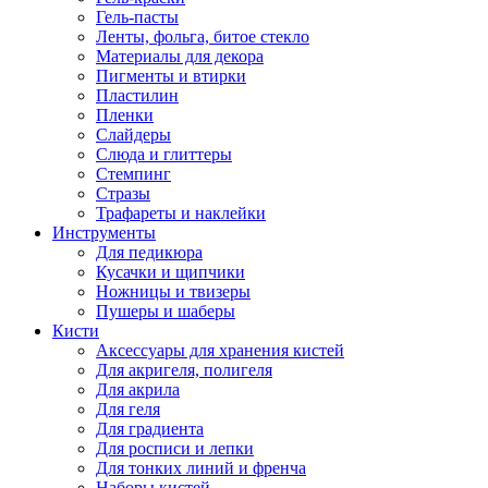
Гель-пасты
Ленты, фольга, битое стекло
Материалы для декора
Пигменты и втирки
Пластилин
Пленки
Слайдеры
Слюда и глиттеры
Стемпинг
Стразы
Трафареты и наклейки
Инструменты
Для педикюра
Кусачки и щипчики
Ножницы и твизеры
Пушеры и шаберы
Кисти
Аксессуары для хранения кистей
Для акригеля, полигеля
Для акрила
Для геля
Для градиента
Для росписи и лепки
Для тонких линий и френча
Наборы кистей