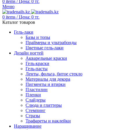
0
items
/
Цена:
0
тг.
Меню
0
items
/
Цена:
0
тг.
Каталог товаров
Гель-лаки
Базы и топы
Праймеры и ультрабонды
Цветные гель-лаки
Дизайн ногтей
Акварельные краски
Гель-краски
Гель-пасты
Ленты, фольга, битое стекло
Материалы для декора
Пигменты и втирки
Пластилин
Пленки
Слайдеры
Слюда и глиттеры
Стемпинг
Стразы
Трафареты и наклейки
Наращивание