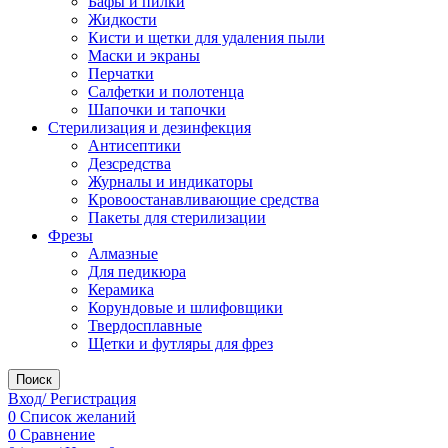
Бафы и пилки
Жидкости
Кисти и щетки для удаления пыли
Маски и экраны
Перчатки
Салфетки и полотенца
Шапочки и тапочки
Стерилизация и дезинфекция
Антисептики
Дезсредства
Журналы и индикаторы
Кровоостанавливающие средства
Пакеты для стерилизации
Фрезы
Алмазные
Для педикюра
Керамика
Корундовые и шлифовщики
Твердосплавные
Щетки и футляры для фрез
Поиск
Вход/ Регистрация
0
Список желаний
0
Сравнение