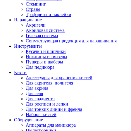
Стемпинг
Стразы
Трафареты и наклейки
Наращивание
Акригели
Акриловая система
Гелевая система
Сопутствующая продукция для наращивания
Инструменты
Кусачки и щипчики
Ножницы и твизеры
Пушеры и шаберы
Для педикюра
Кисти
Аксессуары для хранения кистей
Для акригеля, полигеля
Для акрила
Для геля
Для градиента
Для росписи и лепки
Для тонких линий и френча
Наборы кистей
Оборудование
Аппараты для маникюра
Пылесборники