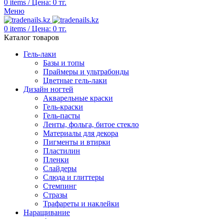
0
items
/
Цена:
0
тг.
Меню
0
items
/
Цена:
0
тг.
Каталог товаров
Гель-лаки
Базы и топы
Праймеры и ультрабонды
Цветные гель-лаки
Дизайн ногтей
Акварельные краски
Гель-краски
Гель-пасты
Ленты, фольга, битое стекло
Материалы для декора
Пигменты и втирки
Пластилин
Пленки
Слайдеры
Слюда и глиттеры
Стемпинг
Стразы
Трафареты и наклейки
Наращивание