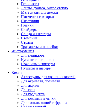
Гель-пасты
Ленты, фольга, битое стекло
Материалы для декора
Пигменты и втирки
Пластилин
Пленки
Слайдеры
Слюда и глиттеры
Стемпинг
Стразы
Трафареты и наклейки
Инструменты
Для педикюра
Кусачки и щипчики
Ножницы и твизеры
Пушеры и шаберы
Кисти
Аксессуары для хранения кистей
Для акригеля, полигеля
Для акрила
Для геля
Для градиента
Для росписи и лепки
Для тонких линий и френча
Наборы кистей