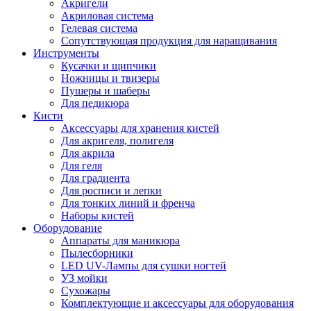
Акригели
Акриловая система
Гелевая система
Сопутствующая продукция для наращивания
Инструменты
Кусачки и щипчики
Ножницы и твизеры
Пушеры и шаберы
Для педикюра
Кисти
Аксессуары для хранения кистей
Для акригеля, полигеля
Для акрила
Для геля
Для градиента
Для росписи и лепки
Для тонких линий и френча
Наборы кистей
Оборудование
Аппараты для маникюра
Пылесборники
LED UV-Лампы для сушки ногтей
УЗ мойки
Сухожары
Комплектующие и аксессуары для оборудования