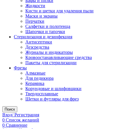
Бафы и пилки
Жидкости
Кисти и щетки для удаления пыли
Маски и экраны
Перчатки
Салфетки и полотенца
Шапочки и тапочки
Стерилизация и дезинфекция
Антисептики
Дезсредства
Журналы и индикаторы
Кровоостанавливающие средства
Пакеты для стерилизации
Фрезы
Алмазные
Для педикюра
Керамика
Корундовые и шлифовщики
Твердосплавные
Щетки и футляры для фрез
Поиск
Вход/ Регистрация
0
Список желаний
0
Сравнение