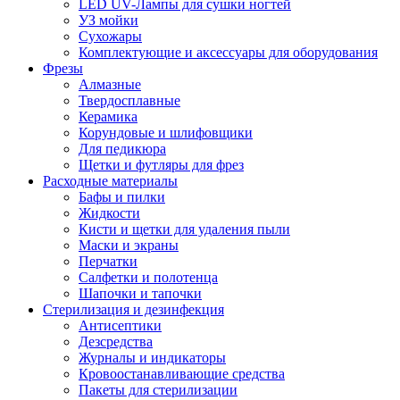
LED UV-Лампы для сушки ногтей
УЗ мойки
Сухожары
Комплектующие и аксессуары для оборудования
Фрезы
Алмазные
Твердосплавные
Керамика
Корундовые и шлифовщики
Для педикюра
Щетки и футляры для фрез
Расходные материалы
Бафы и пилки
Жидкости
Кисти и щетки для удаления пыли
Маски и экраны
Перчатки
Салфетки и полотенца
Шапочки и тапочки
Стерилизация и дезинфекция
Антисептики
Дезсредства
Журналы и индикаторы
Кровоостанавливающие средства
Пакеты для стерилизации