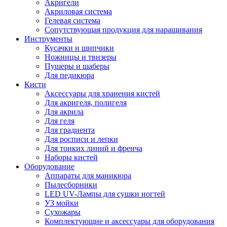
Акригели
Акриловая система
Гелевая система
Сопутствующая продукция для наращивания
Инструменты
Кусачки и щипчики
Ножницы и твизеры
Пушеры и шаберы
Для педикюра
Кисти
Аксессуары для хранения кистей
Для акригеля, полигеля
Для акрила
Для геля
Для градиента
Для росписи и лепки
Для тонких линий и френча
Наборы кистей
Оборудование
Аппараты для маникюра
Пылесборники
LED UV-Лампы для сушки ногтей
УЗ мойки
Сухожары
Комплектующие и аксессуары для оборудования