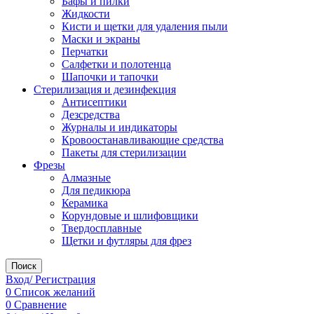
Бафы и пилки
Жидкости
Кисти и щетки для удаления пыли
Маски и экраны
Перчатки
Салфетки и полотенца
Шапочки и тапочки
Стерилизация и дезинфекция
Антисептики
Дезсредства
Журналы и индикаторы
Кровоостанавливающие средства
Пакеты для стерилизации
Фрезы
Алмазные
Для педикюра
Керамика
Корундовые и шлифовщики
Твердосплавные
Щетки и футляры для фрез
Поиск
Вход/ Регистрация
0
Список желаний
0
Сравнение