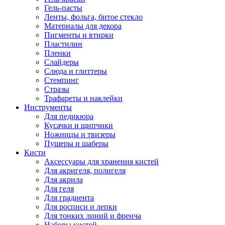
Гель-пасты
Ленты, фольга, битое стекло
Материалы для декора
Пигменты и втирки
Пластилин
Пленки
Слайдеры
Слюда и глиттеры
Стемпинг
Стразы
Трафареты и наклейки
Инструменты
Для педикюра
Кусачки и щипчики
Ножницы и твизеры
Пушеры и шаберы
Кисти
Аксессуары для хранения кистей
Для акригеля, полигеля
Для акрила
Для геля
Для градиента
Для росписи и лепки
Для тонких линий и френча
Наборы кистей