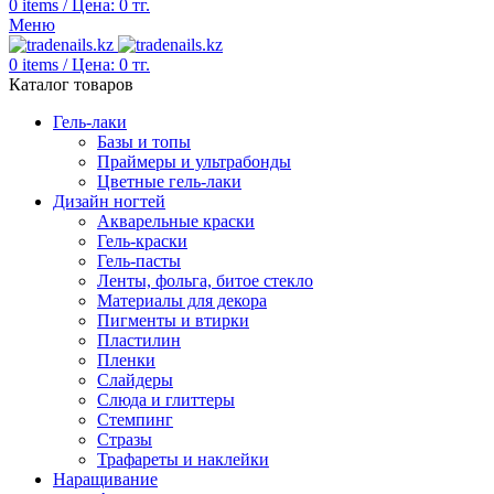
0
items
/
Цена:
0
тг.
Меню
0
items
/
Цена:
0
тг.
Каталог товаров
Гель-лаки
Базы и топы
Праймеры и ультрабонды
Цветные гель-лаки
Дизайн ногтей
Акварельные краски
Гель-краски
Гель-пасты
Ленты, фольга, битое стекло
Материалы для декора
Пигменты и втирки
Пластилин
Пленки
Слайдеры
Слюда и глиттеры
Стемпинг
Стразы
Трафареты и наклейки
Наращивание