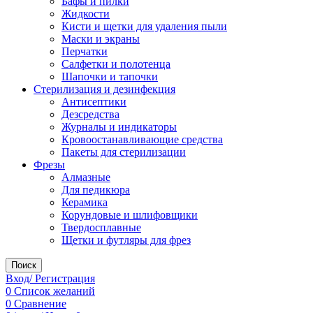
Бафы и пилки
Жидкости
Кисти и щетки для удаления пыли
Маски и экраны
Перчатки
Салфетки и полотенца
Шапочки и тапочки
Стерилизация и дезинфекция
Антисептики
Дезсредства
Журналы и индикаторы
Кровоостанавливающие средства
Пакеты для стерилизации
Фрезы
Алмазные
Для педикюра
Керамика
Корундовые и шлифовщики
Твердосплавные
Щетки и футляры для фрез
Поиск
Вход/ Регистрация
0
Список желаний
0
Сравнение