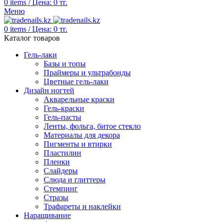
0
items
/
Цена:
0
тг.
Меню
0
items
/
Цена:
0
тг.
Каталог товаров
Гель-лаки
Базы и топы
Праймеры и ультрабонды
Цветные гель-лаки
Дизайн ногтей
Акварельные краски
Гель-краски
Гель-пасты
Ленты, фольга, битое стекло
Материалы для декора
Пигменты и втирки
Пластилин
Пленки
Слайдеры
Слюда и глиттеры
Стемпинг
Стразы
Трафареты и наклейки
Наращивание