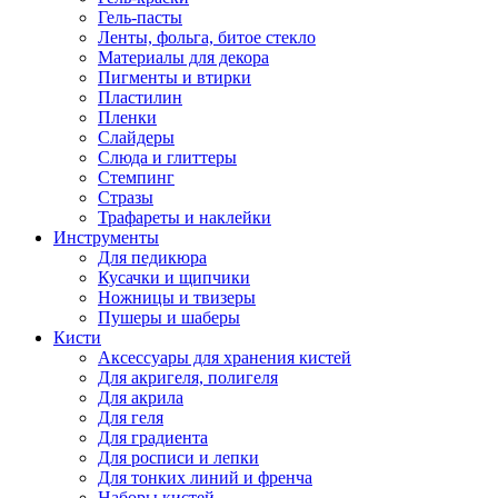
Гель-пасты
Ленты, фольга, битое стекло
Материалы для декора
Пигменты и втирки
Пластилин
Пленки
Слайдеры
Слюда и глиттеры
Стемпинг
Стразы
Трафареты и наклейки
Инструменты
Для педикюра
Кусачки и щипчики
Ножницы и твизеры
Пушеры и шаберы
Кисти
Аксессуары для хранения кистей
Для акригеля, полигеля
Для акрила
Для геля
Для градиента
Для росписи и лепки
Для тонких линий и френча
Наборы кистей