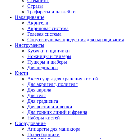
Стемпинг
Стразы
Трафареты и наклейки
Наращивание
Акригели
Акриловая система
Гелевая система
Сопутствующая продукция для наращивания
Инструменты
Кусачки и щипчики
Ножницы и твизеры
Пушеры и шаберы
Для педикюра
Кисти
Аксессуары для хранения кистей
Для акригеля, полигеля
Для акрила
Для геля
Для градиента
Для росписи и лепки
Для тонких линий и френча
Наборы кистей
Оборудование
Аппараты для маникюра
Пылесборники