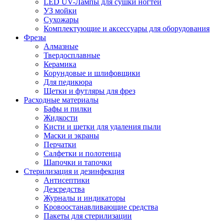
LED UV-Лампы для сушки ногтей
УЗ мойки
Сухожары
Комплектующие и аксессуары для оборудования
Фрезы
Алмазные
Твердосплавные
Керамика
Корундовые и шлифовщики
Для педикюра
Щетки и футляры для фрез
Расходные материалы
Бафы и пилки
Жидкости
Кисти и щетки для удаления пыли
Маски и экраны
Перчатки
Салфетки и полотенца
Шапочки и тапочки
Стерилизация и дезинфекция
Антисептики
Дезсредства
Журналы и индикаторы
Кровоостанавливающие средства
Пакеты для стерилизации