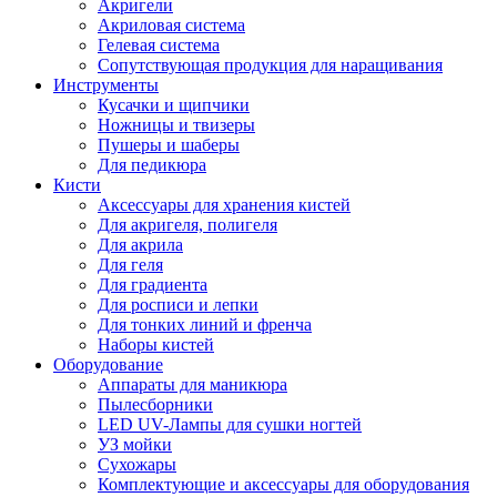
Акригели
Акриловая система
Гелевая система
Сопутствующая продукция для наращивания
Инструменты
Кусачки и щипчики
Ножницы и твизеры
Пушеры и шаберы
Для педикюра
Кисти
Аксессуары для хранения кистей
Для акригеля, полигеля
Для акрила
Для геля
Для градиента
Для росписи и лепки
Для тонких линий и френча
Наборы кистей
Оборудование
Аппараты для маникюра
Пылесборники
LED UV-Лампы для сушки ногтей
УЗ мойки
Сухожары
Комплектующие и аксессуары для оборудования