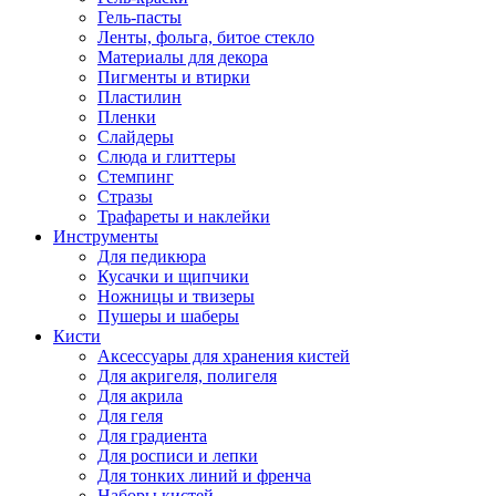
Гель-пасты
Ленты, фольга, битое стекло
Материалы для декора
Пигменты и втирки
Пластилин
Пленки
Слайдеры
Слюда и глиттеры
Стемпинг
Стразы
Трафареты и наклейки
Инструменты
Для педикюра
Кусачки и щипчики
Ножницы и твизеры
Пушеры и шаберы
Кисти
Аксессуары для хранения кистей
Для акригеля, полигеля
Для акрила
Для геля
Для градиента
Для росписи и лепки
Для тонких линий и френча
Наборы кистей