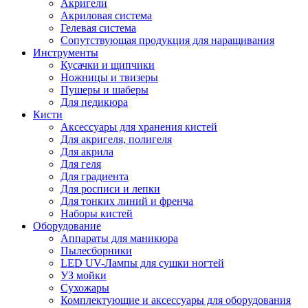
Акригели
Акриловая система
Гелевая система
Сопутствующая продукция для наращивания
Инструменты
Кусачки и щипчики
Ножницы и твизеры
Пушеры и шаберы
Для педикюра
Кисти
Аксессуары для хранения кистей
Для акригеля, полигеля
Для акрила
Для геля
Для градиента
Для росписи и лепки
Для тонких линий и френча
Наборы кистей
Оборудование
Аппараты для маникюра
Пылесборники
LED UV-Лампы для сушки ногтей
УЗ мойки
Сухожары
Комплектующие и аксессуары для оборудования