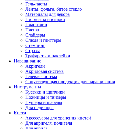
Гель-пасты
Ленты, фольга, битое стекло
Материалы для декора
Пигменты и втирки
Пластилин
Пленки
Слайдеры
Слюда и глиттеры
Стемпинг
Стразы
Трафареты и наклейки
Наращивание
Акригели
Акриловая система
Гелевая система
Сопутствующая продукция для наращивания
Инструменты
Кусачки и щипчики
Ножницы и твизеры
Пушеры и шаберы
Для педикюра
Кисти
Аксессуары для хранения кистей
Для акригеля, полигеля
Для акрила