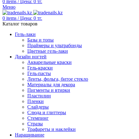
0
items
/
Цена:
0
тг.
Меню
0
items
/
Цена:
0
тг.
Каталог товаров
Гель-лаки
Базы и топы
Праймеры и ультрабонды
Цветные гель-лаки
Дизайн ногтей
Акварельные краски
Гель-краски
Гель-пасты
Ленты, фольга, битое стекло
Материалы для декора
Пигменты и втирки
Пластилин
Пленки
Слайдеры
Слюда и глиттеры
Стемпинг
Стразы
Трафареты и наклейки
Наращивание