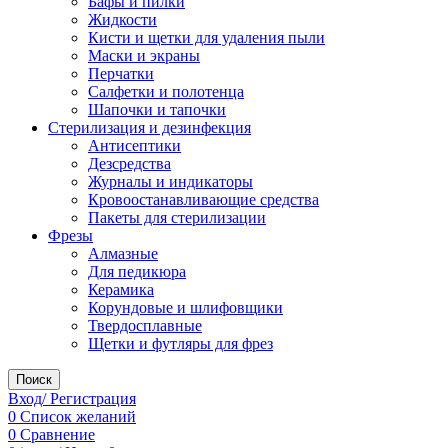
Бафы и пилки
Жидкости
Кисти и щетки для удаления пыли
Маски и экраны
Перчатки
Салфетки и полотенца
Шапочки и тапочки
Стерилизация и дезинфекция
Антисептики
Дезсредства
Журналы и индикаторы
Кровоостанавливающие средства
Пакеты для стерилизации
Фрезы
Алмазные
Для педикюра
Керамика
Корундовые и шлифовщики
Твердосплавные
Щетки и футляры для фрез
Поиск
Вход/ Регистрация
0
Список желаний
0
Сравнение