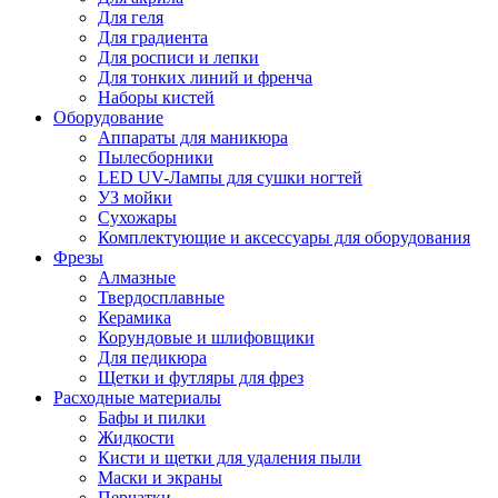
Для геля
Для градиента
Для росписи и лепки
Для тонких линий и френча
Наборы кистей
Оборудование
Аппараты для маникюра
Пылесборники
LED UV-Лампы для сушки ногтей
УЗ мойки
Сухожары
Комплектующие и аксессуары для оборудования
Фрезы
Алмазные
Твердосплавные
Керамика
Корундовые и шлифовщики
Для педикюра
Щетки и футляры для фрез
Расходные материалы
Бафы и пилки
Жидкости
Кисти и щетки для удаления пыли
Маски и экраны
Перчатки