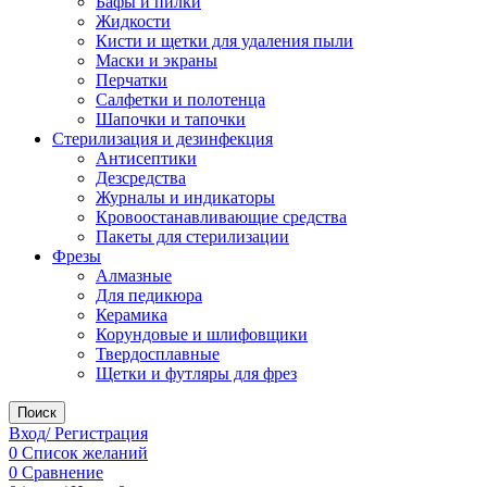
Бафы и пилки
Жидкости
Кисти и щетки для удаления пыли
Маски и экраны
Перчатки
Салфетки и полотенца
Шапочки и тапочки
Стерилизация и дезинфекция
Антисептики
Дезсредства
Журналы и индикаторы
Кровоостанавливающие средства
Пакеты для стерилизации
Фрезы
Алмазные
Для педикюра
Керамика
Корундовые и шлифовщики
Твердосплавные
Щетки и футляры для фрез
Поиск
Вход/ Регистрация
0
Список желаний
0
Сравнение