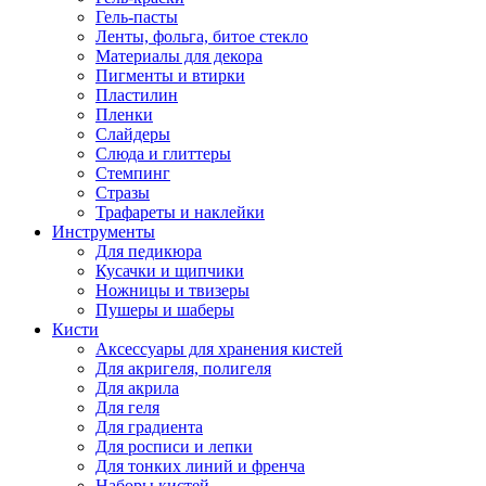
Гель-пасты
Ленты, фольга, битое стекло
Материалы для декора
Пигменты и втирки
Пластилин
Пленки
Слайдеры
Слюда и глиттеры
Стемпинг
Стразы
Трафареты и наклейки
Инструменты
Для педикюра
Кусачки и щипчики
Ножницы и твизеры
Пушеры и шаберы
Кисти
Аксессуары для хранения кистей
Для акригеля, полигеля
Для акрила
Для геля
Для градиента
Для росписи и лепки
Для тонких линий и френча
Наборы кистей