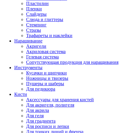
Пластилин
Пленки
Слайдеры
Слюда и глиттеры
Стемпинг
Стразы
Трафареты и наклейки
Наращивание
Акригели
Акриловая система
Гелевая система
Сопутствующая продукция для наращивания
Инструменты
Кусачки и щипчики
Ножницы и твизеры
Пушеры и шаберы
Для педикюра
Кисти
Аксессуары для хранения кистей
Для акригеля, полигеля
Для акрила
Для геля
Для градиента
Для росписи и лепки
Для тонких линий и френча