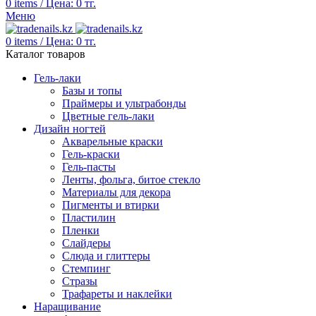
0
items
/
Цена:
0
тг.
Меню
0
items
/
Цена:
0
тг.
Каталог товаров
Гель-лаки
Базы и топы
Праймеры и ультрабонды
Цветные гель-лаки
Дизайн ногтей
Акварельные краски
Гель-краски
Гель-пасты
Ленты, фольга, битое стекло
Материалы для декора
Пигменты и втирки
Пластилин
Пленки
Слайдеры
Слюда и глиттеры
Стемпинг
Стразы
Трафареты и наклейки
Наращивание