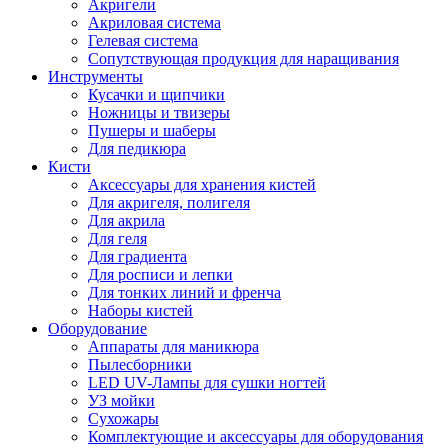
Акригели
Акриловая система
Гелевая система
Сопутствующая продукция для наращивания
Инструменты
Кусачки и щипчики
Ножницы и твизеры
Пушеры и шаберы
Для педикюра
Кисти
Аксессуары для хранения кистей
Для акригеля, полигеля
Для акрила
Для геля
Для градиента
Для росписи и лепки
Для тонких линий и френча
Наборы кистей
Оборудование
Аппараты для маникюра
Пылесборники
LED UV-Лампы для сушки ногтей
УЗ мойки
Сухожары
Комплектующие и аксессуары для оборудования