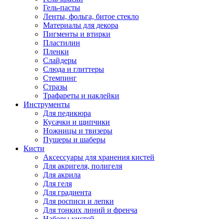
Гель-пасты
Ленты, фольга, битое стекло
Материалы для декора
Пигменты и втирки
Пластилин
Пленки
Слайдеры
Слюда и глиттеры
Стемпинг
Стразы
Трафареты и наклейки
Инструменты
Для педикюра
Кусачки и щипчики
Ножницы и твизеры
Пушеры и шаберы
Кисти
Аксессуары для хранения кистей
Для акригеля, полигеля
Для акрила
Для геля
Для градиента
Для росписи и лепки
Для тонких линий и френча
Наборы кистей