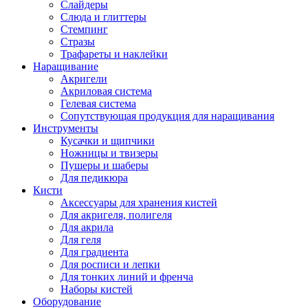
Слайдеры
Слюда и глиттеры
Стемпинг
Стразы
Трафареты и наклейки
Наращивание
Акригели
Акриловая система
Гелевая система
Сопутствующая продукция для наращивания
Инструменты
Кусачки и щипчики
Ножницы и твизеры
Пушеры и шаберы
Для педикюра
Кисти
Аксессуары для хранения кистей
Для акригеля, полигеля
Для акрила
Для геля
Для градиента
Для росписи и лепки
Для тонких линий и френча
Наборы кистей
Оборудование