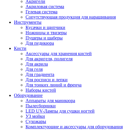
Акригели
Акриловая система
Гелевая система
Сопутствующая продукция для наращивания
Инструменты
Кусачки и щипчики
Ножницы и твизеры
Пушеры и шаберы
Для педикюра
Кисти
Аксессуары для хранения кистей
Для акригеля, полигеля
Для акрила
Для геля
Для градиента
Для росписи и лепки
Для тонких линий и френча
Наборы кистей
Оборудование
Аппараты для маникюра
Пылесборники
LED UV-Лампы для сушки ногтей
УЗ мойки
Сухожары
Комплектующие и аксессуары для оборудования