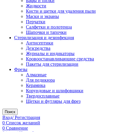
Бафы и пилки
Жидкости
Кисти и щетки для удаления пыли
Маски и экраны
Перчатки
Салфетки и полотенца
Шапочки и тапочки
Стерилизация и дезинфекция
Антисептики
Дезсредства
Журналы и индикаторы
Кровоостанавливающие средства
Пакеты для стерилизации
Фрезы
Алмазные
Для педикюра
Керамика
Корундовые и шлифовщики
Твердосплавные
Щетки и футляры для фрез
Поиск
Вход/ Регистрация
0
Список желаний
0
Сравнение