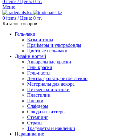
0
items
/
Цена:
0
тг.
Меню
0
items
/
Цена:
0
тг.
Каталог товаров
Гель-лаки
Базы и топы
Праймеры и ультрабонды
Цветные гель-лаки
Дизайн ногтей
Акварельные краски
Гель-краски
Гель-пасты
Ленты, фольга, битое стекло
Материалы для декора
Пигменты и втирки
Пластилин
Пленки
Слайдеры
Слюда и глиттеры
Стемпинг
Стразы
Трафареты и наклейки
Наращивание