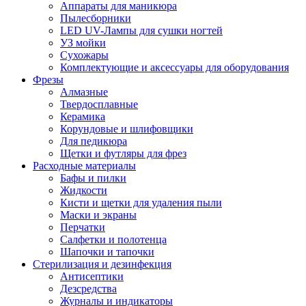
Аппараты для маникюра
Пылесборники
LED UV-Лампы для сушки ногтей
УЗ мойки
Сухожары
Комплектующие и аксессуары для оборудования
Фрезы
Алмазные
Твердосплавные
Керамика
Корундовые и шлифовщики
Для педикюра
Щетки и футляры для фрез
Расходные материалы
Бафы и пилки
Жидкости
Кисти и щетки для удаления пыли
Маски и экраны
Перчатки
Салфетки и полотенца
Шапочки и тапочки
Стерилизация и дезинфекция
Антисептики
Дезсредства
Журналы и индикаторы