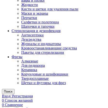
Бафы и пилки
Жидкости
Кисти и щетки для удаления пыли
Маски и экраны
Перчатки
Салфетки и полотенца
Шапочки и тапочки
Стерилизация и дезинфекция
Антисептики
Дезсредства
Журналы и индикаторы
Кровоостанавливающие средства
Пакеты для стерилизации
Фрезы
Алмазные
Для педикюра
Керамика
Корундовые и шлифовщики
Твердосплавные
Щетки и футляры для фрез
Поиск
Вход/ Регистрация
0
Список желаний
0
Сравнение