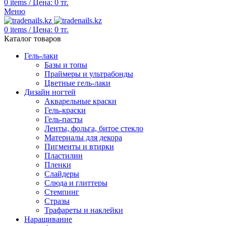
0
items
/
Цена:
0
тг.
Меню
0
items
/
Цена:
0
тг.
Каталог товаров
Гель-лаки
Базы и топы
Праймеры и ультрабонды
Цветные гель-лаки
Дизайн ногтей
Акварельные краски
Гель-краски
Гель-пасты
Ленты, фольга, битое стекло
Материалы для декора
Пигменты и втирки
Пластилин
Пленки
Слайдеры
Слюда и глиттеры
Стемпинг
Стразы
Трафареты и наклейки
Наращивание