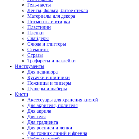
Гель-пасты
Ленты, фольга, битое стекло
Материалы для декора
Пигменты и втирки
Пластилин
Пленки
Слайдеры
Слюда и глиттеры
Стемпинг
Стразы
Трафареты и наклейки
Инструменты
Для педикюра
Кусачки и щипчики
Ножницы и твизеры
Пушеры и шаберы
Кисти
Аксессуары для хранения кистей
Для акригеля, полигеля
Для акрила
Для геля
Для градиента
Для росписи и лепки
Для тонких линий и френча
Наборы кистей