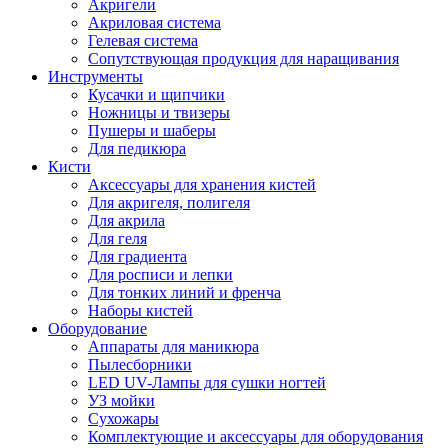
Акригели
Акриловая система
Гелевая система
Сопутствующая продукция для наращивания
Инструменты
Кусачки и щипчики
Ножницы и твизеры
Пушеры и шаберы
Для педикюра
Кисти
Аксессуары для хранения кистей
Для акригеля, полигеля
Для акрила
Для геля
Для градиента
Для росписи и лепки
Для тонких линий и френча
Наборы кистей
Оборудование
Аппараты для маникюра
Пылесборники
LED UV-Лампы для сушки ногтей
УЗ мойки
Сухожары
Комплектующие и аксессуары для оборудования