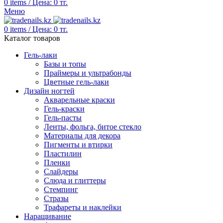
0
items
/
Цена:
0
тг.
Меню
0
items
/
Цена:
0
тг.
Каталог товаров
Гель-лаки
Базы и топы
Праймеры и ультрабонды
Цветные гель-лаки
Дизайн ногтей
Акварельные краски
Гель-краски
Гель-пасты
Ленты, фольга, битое стекло
Материалы для декора
Пигменты и втирки
Пластилин
Пленки
Слайдеры
Слюда и глиттеры
Стемпинг
Стразы
Трафареты и наклейки
Наращивание