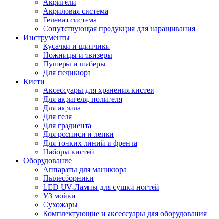
Акригели
Акриловая система
Гелевая система
Сопутствующая продукция для наращивания
Инструменты
Кусачки и щипчики
Ножницы и твизеры
Пушеры и шаберы
Для педикюра
Кисти
Аксессуары для хранения кистей
Для акригеля, полигеля
Для акрила
Для геля
Для градиента
Для росписи и лепки
Для тонких линий и френча
Наборы кистей
Оборудование
Аппараты для маникюра
Пылесборники
LED UV-Лампы для сушки ногтей
УЗ мойки
Сухожары
Комплектующие и аксессуары для оборудования