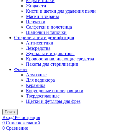
Бафы и пилки
Жидкости
Кисти и щетки для удаления пыли
Маски и экраны
Перчатки
Салфетки и полотенца
Шапочки и тапочки
Стерилизация и дезинфекция
Антисептики
Дезсредства
Журналы и индикаторы
Кровоостанавливающие средства
Пакеты для стерилизации
Фрезы
Алмазные
Для педикюра
Керамика
Корундовые и шлифовщики
Твердосплавные
Щетки и футляры для фрез
Поиск
Вход/ Регистрация
0
Список желаний
0
Сравнение