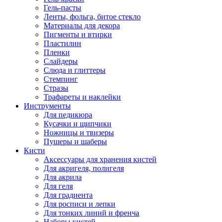
Гель-пасты
Ленты, фольга, битое стекло
Материалы для декора
Пигменты и втирки
Пластилин
Пленки
Слайдеры
Слюда и глиттеры
Стемпинг
Стразы
Трафареты и наклейки
Инструменты
Для педикюра
Кусачки и щипчики
Ножницы и твизеры
Пушеры и шаберы
Кисти
Аксессуары для хранения кистей
Для акригеля, полигеля
Для акрила
Для геля
Для градиента
Для росписи и лепки
Для тонких линий и френча
Наборы кистей