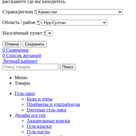
расскажите где вы находитесь.
Страна/регион
*
Область / район
*
Населённый пункт
*
Отмена
Сохранить
0
Сравнение
0
Список желаний
Личный кабинет
Поиск
Меню
Товары
Гель-лаки
Базы и топы
Праймеры и ультрабонды
Цветные гель-лаки
Дизайн ногтей
Акварельные краски
Гель-краски
Гель-пасты