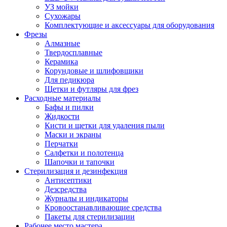
УЗ мойки
Сухожары
Комплектующие и аксессуары для оборудования
Фрезы
Алмазные
Твердосплавные
Керамика
Корундовые и шлифовщики
Для педикюра
Щетки и футляры для фрез
Расходные материалы
Бафы и пилки
Жидкости
Кисти и щетки для удаления пыли
Маски и экраны
Перчатки
Салфетки и полотенца
Шапочки и тапочки
Стерилизация и дезинфекция
Антисептики
Дезсредства
Журналы и индикаторы
Кровоостанавливающие средства
Пакеты для стерилизации
Рабочее место мастера