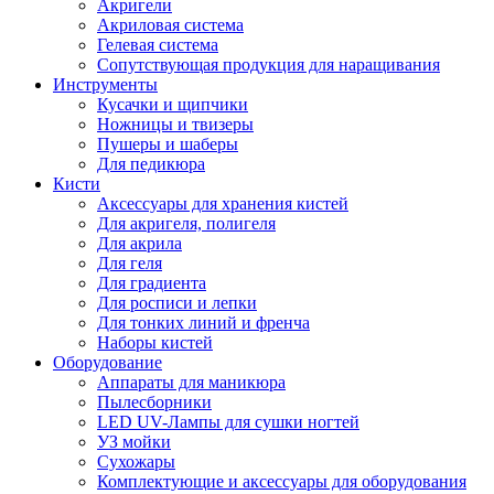
Акригели
Акриловая система
Гелевая система
Сопутствующая продукция для наращивания
Инструменты
Кусачки и щипчики
Ножницы и твизеры
Пушеры и шаберы
Для педикюра
Кисти
Аксессуары для хранения кистей
Для акригеля, полигеля
Для акрила
Для геля
Для градиента
Для росписи и лепки
Для тонких линий и френча
Наборы кистей
Оборудование
Аппараты для маникюра
Пылесборники
LED UV-Лампы для сушки ногтей
УЗ мойки
Сухожары
Комплектующие и аксессуары для оборудования