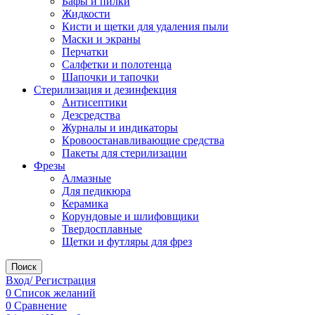
Бафы и пилки
Жидкости
Кисти и щетки для удаления пыли
Маски и экраны
Перчатки
Салфетки и полотенца
Шапочки и тапочки
Стерилизация и дезинфекция
Антисептики
Дезсредства
Журналы и индикаторы
Кровоостанавливающие средства
Пакеты для стерилизации
Фрезы
Алмазные
Для педикюра
Керамика
Корундовые и шлифовщики
Твердосплавные
Щетки и футляры для фрез
Поиск
Вход/ Регистрация
0
Список желаний
0
Сравнение