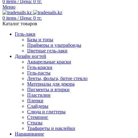
0
items
/
Цена:
0
тг.
Меню
0
items
/
Цена:
0
тг.
Каталог товаров
Гель-лаки
Базы и топы
Праймеры и ультрабонды
Цветные гель-лаки
Дизайн ногтей
Акварельные краски
Гель-краски
Гель-пасты
Ленты, фольга, битое стекло
Материалы для декора
Пигменты и втирки
Пластилин
Пленки
Слайдеры
Слюда и глиттеры
Стемпинг
Стразы
Трафареты и наклейки
Наращивание