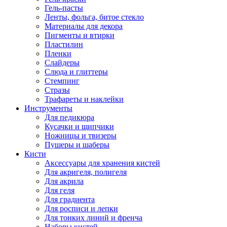
Гель-пасты
Ленты, фольга, битое стекло
Материалы для декора
Пигменты и втирки
Пластилин
Пленки
Слайдеры
Слюда и глиттеры
Стемпинг
Стразы
Трафареты и наклейки
Инструменты
Для педикюра
Кусачки и щипчики
Ножницы и твизеры
Пушеры и шаберы
Кисти
Аксессуары для хранения кистей
Для акригеля, полигеля
Для акрила
Для геля
Для градиента
Для росписи и лепки
Для тонких линий и френча
Наборы кистей