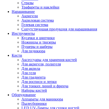
Стразы
Трафареты и наклейки
Наращивание
Акригели
Акриловая система
Гелевая система
Сопутствующая продукция для наращивания
Инструменты
Кусачки и щипчики
Ножницы и твизеры
Пушеры и шаберы
Для педикюра
Кисти
Аксессуары для хранения кистей
Для акригеля, полигеля
Для акрила
Для геля
Для градиента
Для росписи и лепки
Для тонких линий и френча
Наборы кистей
Оборудование
Аппараты для маникюра
Пылесборники
LED UV-Лампы для сушки ногтей