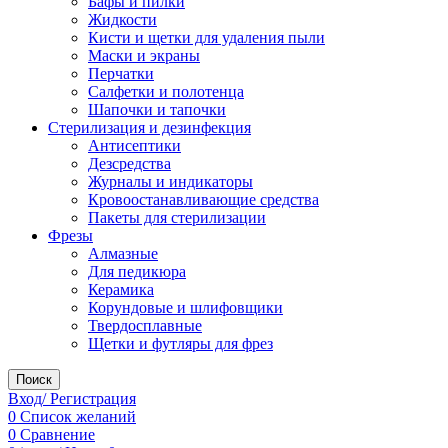
Бафы и пилки
Жидкости
Кисти и щетки для удаления пыли
Маски и экраны
Перчатки
Салфетки и полотенца
Шапочки и тапочки
Стерилизация и дезинфекция
Антисептики
Дезсредства
Журналы и индикаторы
Кровоостанавливающие средства
Пакеты для стерилизации
Фрезы
Алмазные
Для педикюра
Керамика
Корундовые и шлифовщики
Твердосплавные
Щетки и футляры для фрез
Поиск
Вход/ Регистрация
0
Список желаний
0
Сравнение