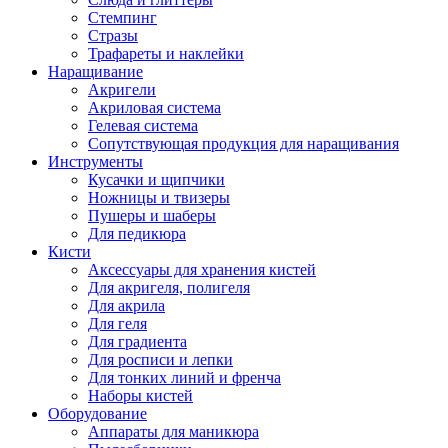
Стемпинг
Стразы
Трафареты и наклейки
Наращивание
Акригели
Акриловая система
Гелевая система
Сопутствующая продукция для наращивания
Инструменты
Кусачки и щипчики
Ножницы и твизеры
Пушеры и шаберы
Для педикюра
Кисти
Аксессуары для хранения кистей
Для акригеля, полигеля
Для акрила
Для геля
Для градиента
Для росписи и лепки
Для тонких линий и френча
Наборы кистей
Оборудование
Аппараты для маникюра