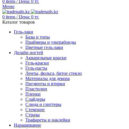
0
items
/
Цена:
0
тг.
Меню
0
items
/
Цена:
0
тг.
Каталог товаров
Гель-лаки
Базы и топы
Праймеры и ультрабонды
Цветные гель-лаки
Дизайн ногтей
Акварельные краски
Гель-краски
Гель-пасты
Ленты, фольга, битое стекло
Материалы для декора
Пигменты и втирки
Пластилин
Пленки
Слайдеры
Слюда и глиттеры
Стемпинг
Стразы
Трафареты и наклейки
Наращивание