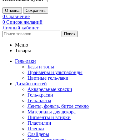
Отмена
Сохранить
0
Сравнение
0
Список желаний
Личный кабинет
Поиск
Меню
Товары
Гель-лаки
Базы и топы
Праймеры и ультрабонды
Цветные гель-лаки
Дизайн ногтей
Акварельные краски
Гель-краски
Гель-пасты
Ленты, фольга, битое стекло
Материалы для декора
Пигменты и втирки
Пластилин
Пленки
Слайдеры
Слюда и глиттеры