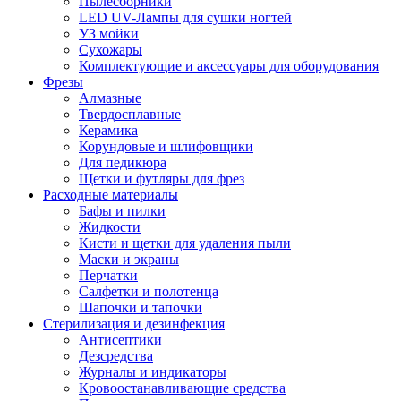
Пылесборники
LED UV-Лампы для сушки ногтей
УЗ мойки
Сухожары
Комплектующие и аксессуары для оборудования
Фрезы
Алмазные
Твердосплавные
Керамика
Корундовые и шлифовщики
Для педикюра
Щетки и футляры для фрез
Расходные материалы
Бафы и пилки
Жидкости
Кисти и щетки для удаления пыли
Маски и экраны
Перчатки
Салфетки и полотенца
Шапочки и тапочки
Стерилизация и дезинфекция
Антисептики
Дезсредства
Журналы и индикаторы
Кровоостанавливающие средства