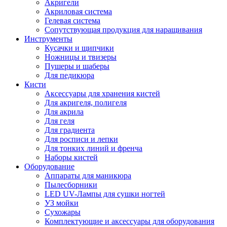
Акригели
Акриловая система
Гелевая система
Сопутствующая продукция для наращивания
Инструменты
Кусачки и щипчики
Ножницы и твизеры
Пушеры и шаберы
Для педикюра
Кисти
Аксессуары для хранения кистей
Для акригеля, полигеля
Для акрила
Для геля
Для градиента
Для росписи и лепки
Для тонких линий и френча
Наборы кистей
Оборудование
Аппараты для маникюра
Пылесборники
LED UV-Лампы для сушки ногтей
УЗ мойки
Сухожары
Комплектующие и аксессуары для оборудования