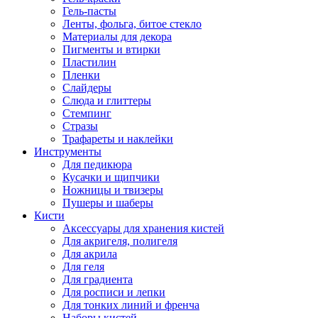
Гель-пасты
Ленты, фольга, битое стекло
Материалы для декора
Пигменты и втирки
Пластилин
Пленки
Слайдеры
Слюда и глиттеры
Стемпинг
Стразы
Трафареты и наклейки
Инструменты
Для педикюра
Кусачки и щипчики
Ножницы и твизеры
Пушеры и шаберы
Кисти
Аксессуары для хранения кистей
Для акригеля, полигеля
Для акрила
Для геля
Для градиента
Для росписи и лепки
Для тонких линий и френча
Наборы кистей