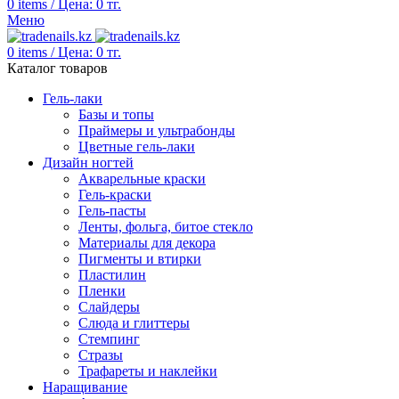
0
items
/
Цена:
0
тг.
Меню
0
items
/
Цена:
0
тг.
Каталог товаров
Гель-лаки
Базы и топы
Праймеры и ультрабонды
Цветные гель-лаки
Дизайн ногтей
Акварельные краски
Гель-краски
Гель-пасты
Ленты, фольга, битое стекло
Материалы для декора
Пигменты и втирки
Пластилин
Пленки
Слайдеры
Слюда и глиттеры
Стемпинг
Стразы
Трафареты и наклейки
Наращивание