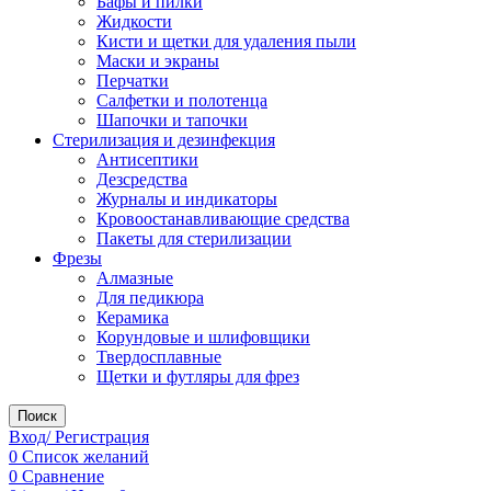
Бафы и пилки
Жидкости
Кисти и щетки для удаления пыли
Маски и экраны
Перчатки
Салфетки и полотенца
Шапочки и тапочки
Стерилизация и дезинфекция
Антисептики
Дезсредства
Журналы и индикаторы
Кровоостанавливающие средства
Пакеты для стерилизации
Фрезы
Алмазные
Для педикюра
Керамика
Корундовые и шлифовщики
Твердосплавные
Щетки и футляры для фрез
Поиск
Вход/ Регистрация
0
Список желаний
0
Сравнение