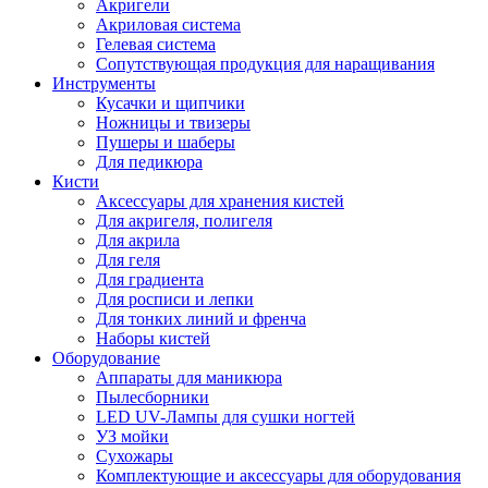
Акригели
Акриловая система
Гелевая система
Сопутствующая продукция для наращивания
Инструменты
Кусачки и щипчики
Ножницы и твизеры
Пушеры и шаберы
Для педикюра
Кисти
Аксессуары для хранения кистей
Для акригеля, полигеля
Для акрила
Для геля
Для градиента
Для росписи и лепки
Для тонких линий и френча
Наборы кистей
Оборудование
Аппараты для маникюра
Пылесборники
LED UV-Лампы для сушки ногтей
УЗ мойки
Сухожары
Комплектующие и аксессуары для оборудования