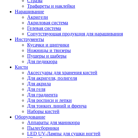
Стразы
Трафареты и наклейки
Наращивание
Акригели
Акриловая система
Гелевая система
Сопутствующая продукция для наращивания
Инструменты
Кусачки и щипчики
Ножницы и твизеры
Пушеры и шаберы
Для педикюра
Кисти
Аксессуары для хранения кистей
Для акригеля, полигеля
Для акрила
Для геля
Для градиента
Для росписи и лепки
Для тонких линий и френча
Наборы кистей
Оборудование
Аппараты для маникюра
Пылесборники
LED UV-Лампы для сушки ногтей