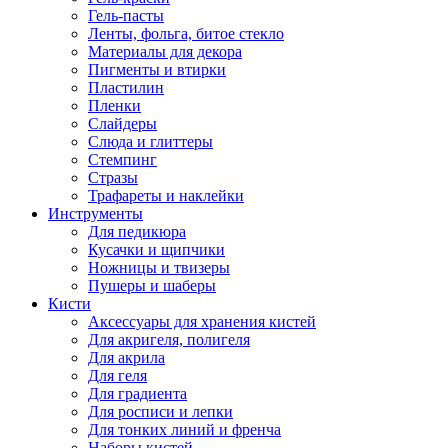
Гель-пасты
Ленты, фольга, битое стекло
Материалы для декора
Пигменты и втирки
Пластилин
Пленки
Слайдеры
Слюда и глиттеры
Стемпинг
Стразы
Трафареты и наклейки
Инструменты
Для педикюра
Кусачки и щипчики
Ножницы и твизеры
Пушеры и шаберы
Кисти
Аксессуары для хранения кистей
Для акригеля, полигеля
Для акрила
Для геля
Для градиента
Для росписи и лепки
Для тонких линий и френча
Наборы кистей