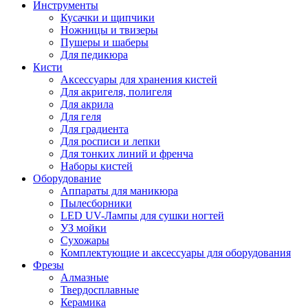
Инструменты
Кусачки и щипчики
Ножницы и твизеры
Пушеры и шаберы
Для педикюра
Кисти
Аксессуары для хранения кистей
Для акригеля, полигеля
Для акрила
Для геля
Для градиента
Для росписи и лепки
Для тонких линий и френча
Наборы кистей
Оборудование
Аппараты для маникюра
Пылесборники
LED UV-Лампы для сушки ногтей
УЗ мойки
Сухожары
Комплектующие и аксессуары для оборудования
Фрезы
Алмазные
Твердосплавные
Керамика