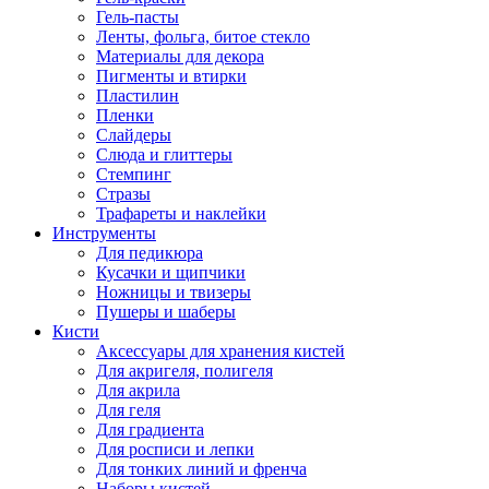
Гель-пасты
Ленты, фольга, битое стекло
Материалы для декора
Пигменты и втирки
Пластилин
Пленки
Слайдеры
Слюда и глиттеры
Стемпинг
Стразы
Трафареты и наклейки
Инструменты
Для педикюра
Кусачки и щипчики
Ножницы и твизеры
Пушеры и шаберы
Кисти
Аксессуары для хранения кистей
Для акригеля, полигеля
Для акрила
Для геля
Для градиента
Для росписи и лепки
Для тонких линий и френча
Наборы кистей