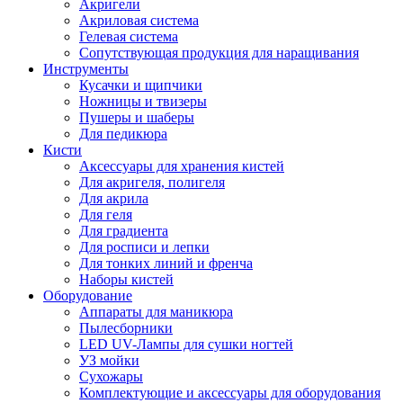
Акригели
Акриловая система
Гелевая система
Сопутствующая продукция для наращивания
Инструменты
Кусачки и щипчики
Ножницы и твизеры
Пушеры и шаберы
Для педикюра
Кисти
Аксессуары для хранения кистей
Для акригеля, полигеля
Для акрила
Для геля
Для градиента
Для росписи и лепки
Для тонких линий и френча
Наборы кистей
Оборудование
Аппараты для маникюра
Пылесборники
LED UV-Лампы для сушки ногтей
УЗ мойки
Сухожары
Комплектующие и аксессуары для оборудования