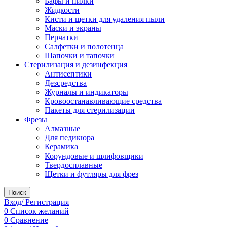
Бафы и пилки
Жидкости
Кисти и щетки для удаления пыли
Маски и экраны
Перчатки
Салфетки и полотенца
Шапочки и тапочки
Стерилизация и дезинфекция
Антисептики
Дезсредства
Журналы и индикаторы
Кровоостанавливающие средства
Пакеты для стерилизации
Фрезы
Алмазные
Для педикюра
Керамика
Корундовые и шлифовщики
Твердосплавные
Щетки и футляры для фрез
Поиск
Вход/ Регистрация
0
Список желаний
0
Сравнение