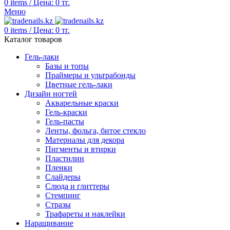
0
items
/
Цена:
0
тг.
Меню
0
items
/
Цена:
0
тг.
Каталог товаров
Гель-лаки
Базы и топы
Праймеры и ультрабонды
Цветные гель-лаки
Дизайн ногтей
Акварельные краски
Гель-краски
Гель-пасты
Ленты, фольга, битое стекло
Материалы для декора
Пигменты и втирки
Пластилин
Пленки
Слайдеры
Слюда и глиттеры
Стемпинг
Стразы
Трафареты и наклейки
Наращивание