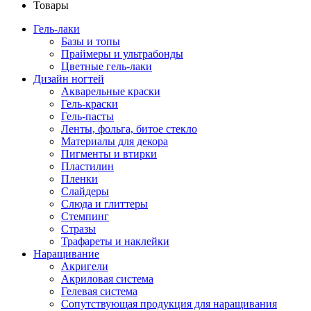
Товары
Гель-лаки
Базы и топы
Праймеры и ультрабонды
Цветные гель-лаки
Дизайн ногтей
Акварельные краски
Гель-краски
Гель-пасты
Ленты, фольга, битое стекло
Материалы для декора
Пигменты и втирки
Пластилин
Пленки
Слайдеры
Слюда и глиттеры
Стемпинг
Стразы
Трафареты и наклейки
Наращивание
Акригели
Акриловая система
Гелевая система
Сопутствующая продукция для наращивания