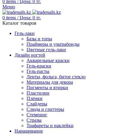
0
items
/
Цена:
0
тг.
Меню
0
items
/
Цена:
0
тг.
Каталог товаров
Гель-лаки
Базы и топы
Праймеры и ультрабонды
Цветные гель-лаки
Дизайн ногтей
Акварельные краски
Гель-краски
Гель-пасты
Ленты, фольга, битое стекло
Материалы для декора
Пигменты и втирки
Пластилин
Пленки
Слайдеры
Слюда и глиттеры
Стемпинг
Стразы
Трафареты и наклейки
Наращивание