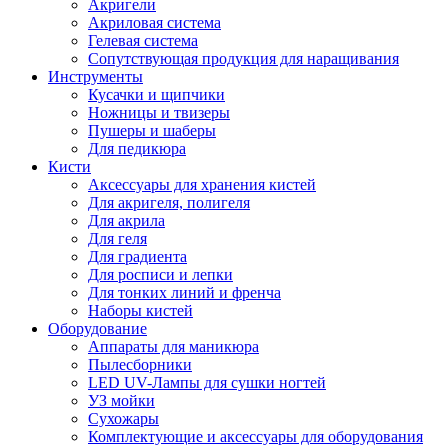
Акригели
Акриловая система
Гелевая система
Сопутствующая продукция для наращивания
Инструменты
Кусачки и щипчики
Ножницы и твизеры
Пушеры и шаберы
Для педикюра
Кисти
Аксессуары для хранения кистей
Для акригеля, полигеля
Для акрила
Для геля
Для градиента
Для росписи и лепки
Для тонких линий и френча
Наборы кистей
Оборудование
Аппараты для маникюра
Пылесборники
LED UV-Лампы для сушки ногтей
УЗ мойки
Сухожары
Комплектующие и аксессуары для оборудования