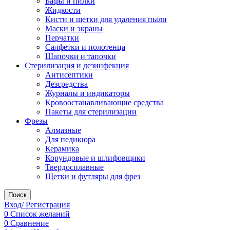
Бафы и пилки
Жидкости
Кисти и щетки для удаления пыли
Маски и экраны
Перчатки
Салфетки и полотенца
Шапочки и тапочки
Стерилизация и дезинфекция
Антисептики
Дезсредства
Журналы и индикаторы
Кровоостанавливающие средства
Пакеты для стерилизации
Фрезы
Алмазные
Для педикюра
Керамика
Корундовые и шлифовщики
Твердосплавные
Щетки и футляры для фрез
Поиск
Вход/ Регистрация
0
Список желаний
0
Сравнение