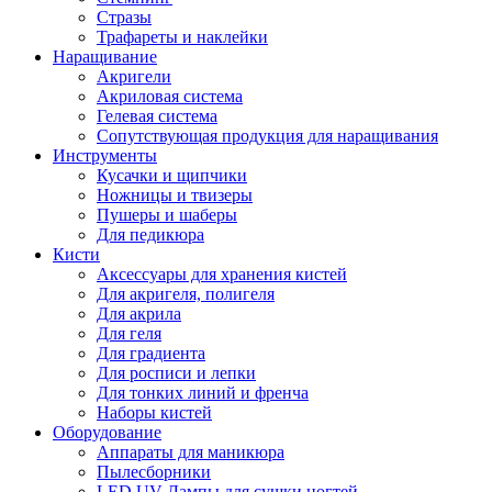
Стразы
Трафареты и наклейки
Наращивание
Акригели
Акриловая система
Гелевая система
Сопутствующая продукция для наращивания
Инструменты
Кусачки и щипчики
Ножницы и твизеры
Пушеры и шаберы
Для педикюра
Кисти
Аксессуары для хранения кистей
Для акригеля, полигеля
Для акрила
Для геля
Для градиента
Для росписи и лепки
Для тонких линий и френча
Наборы кистей
Оборудование
Аппараты для маникюра
Пылесборники
LED UV-Лампы для сушки ногтей