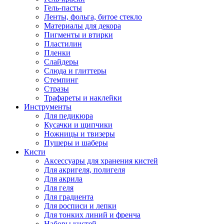
Гель-пасты
Ленты, фольга, битое стекло
Материалы для декора
Пигменты и втирки
Пластилин
Пленки
Слайдеры
Слюда и глиттеры
Стемпинг
Стразы
Трафареты и наклейки
Инструменты
Для педикюра
Кусачки и щипчики
Ножницы и твизеры
Пушеры и шаберы
Кисти
Аксессуары для хранения кистей
Для акригеля, полигеля
Для акрила
Для геля
Для градиента
Для росписи и лепки
Для тонких линий и френча
Наборы кистей