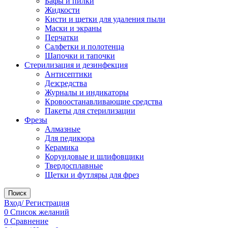
Бафы и пилки
Жидкости
Кисти и щетки для удаления пыли
Маски и экраны
Перчатки
Салфетки и полотенца
Шапочки и тапочки
Стерилизация и дезинфекция
Антисептики
Дезсредства
Журналы и индикаторы
Кровоостанавливающие средства
Пакеты для стерилизации
Фрезы
Алмазные
Для педикюра
Керамика
Корундовые и шлифовщики
Твердосплавные
Щетки и футляры для фрез
Поиск
Вход/ Регистрация
0
Список желаний
0
Сравнение