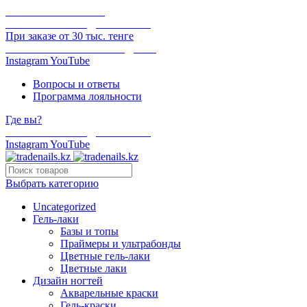
ОНЛАЙН ОПЛАТА
БЕСПЛАТНАЯ ДОСТАВКА
При заказе от 30 тыс. тенге
ОТГРУЗКА В ТОТ ЖЕ ДЕНЬ
Instagram
YouTube
Вопросы и ответы
Программа лояльности
Где вы?
БЕСПЛАТНАЯ ДОСТАВКА
Instagram
YouTube
Выбрать категорию
Uncategorized
Гель-лаки
Базы и топы
Праймеры и ультрабонды
Цветные гель-лаки
Цветные лаки
Дизайн ногтей
Акварельные краски
Гель-краски