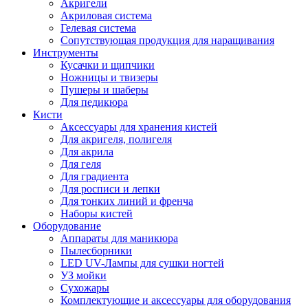
Акригели
Акриловая система
Гелевая система
Сопутствующая продукция для наращивания
Инструменты
Кусачки и щипчики
Ножницы и твизеры
Пушеры и шаберы
Для педикюра
Кисти
Аксессуары для хранения кистей
Для акригеля, полигеля
Для акрила
Для геля
Для градиента
Для росписи и лепки
Для тонких линий и френча
Наборы кистей
Оборудование
Аппараты для маникюра
Пылесборники
LED UV-Лампы для сушки ногтей
УЗ мойки
Сухожары
Комплектующие и аксессуары для оборудования