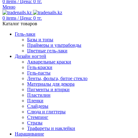
0
items
/
Цена:
0
тг.
Меню
0
items
/
Цена:
0
тг.
Каталог товаров
Гель-лаки
Базы и топы
Праймеры и ультрабонды
Цветные гель-лаки
Дизайн ногтей
Акварельные краски
Гель-краски
Гель-пасты
Ленты, фольга, битое стекло
Материалы для декора
Пигменты и втирки
Пластилин
Пленки
Слайдеры
Слюда и глиттеры
Стемпинг
Стразы
Трафареты и наклейки
Наращивание