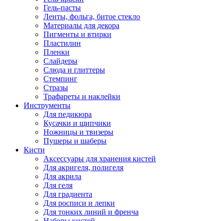
Гель-пасты
Ленты, фольга, битое стекло
Материалы для декора
Пигменты и втирки
Пластилин
Пленки
Слайдеры
Слюда и глиттеры
Стемпинг
Стразы
Трафареты и наклейки
Инструменты
Для педикюра
Кусачки и щипчики
Ножницы и твизеры
Пушеры и шаберы
Кисти
Аксессуары для хранения кистей
Для акригеля, полигеля
Для акрила
Для геля
Для градиента
Для росписи и лепки
Для тонких линий и френча
Наборы кистей