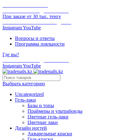
ОНЛАЙН ОПЛАТА
БЕСПЛАТНАЯ ДОСТАВКА
При заказе от 30 тыс. тенге
ОТГРУЗКА В ТОТ ЖЕ ДЕНЬ
Instagram
YouTube
Вопросы и ответы
Программа лояльности
Где вы?
БЕСПЛАТНАЯ ДОСТАВКА
Instagram
YouTube
Выбрать категорию
Uncategorized
Гель-лаки
Базы и топы
Праймеры и ультрабонды
Цветные гель-лаки
Цветные лаки
Дизайн ногтей
Акварельные краски
Гель-краски