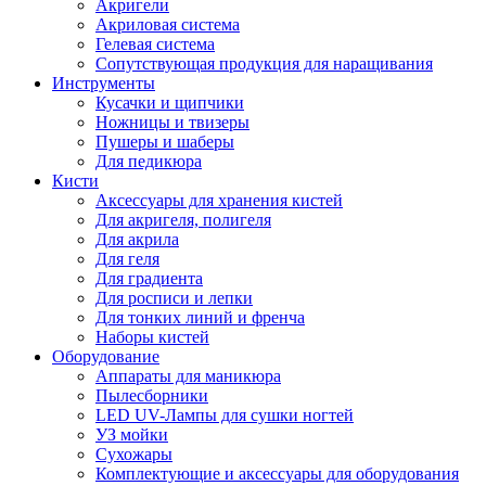
Акригели
Акриловая система
Гелевая система
Сопутствующая продукция для наращивания
Инструменты
Кусачки и щипчики
Ножницы и твизеры
Пушеры и шаберы
Для педикюра
Кисти
Аксессуары для хранения кистей
Для акригеля, полигеля
Для акрила
Для геля
Для градиента
Для росписи и лепки
Для тонких линий и френча
Наборы кистей
Оборудование
Аппараты для маникюра
Пылесборники
LED UV-Лампы для сушки ногтей
УЗ мойки
Сухожары
Комплектующие и аксессуары для оборудования