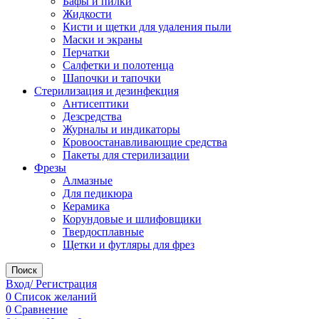
Бафы и пилки
Жидкости
Кисти и щетки для удаления пыли
Маски и экраны
Перчатки
Салфетки и полотенца
Шапочки и тапочки
Стерилизация и дезинфекция
Антисептики
Дезсредства
Журналы и индикаторы
Кровоостанавливающие средства
Пакеты для стерилизации
Фрезы
Алмазные
Для педикюра
Керамика
Корундовые и шлифовщики
Твердосплавные
Щетки и футляры для фрез
Поиск
Вход/ Регистрация
0
Список желаний
0
Сравнение