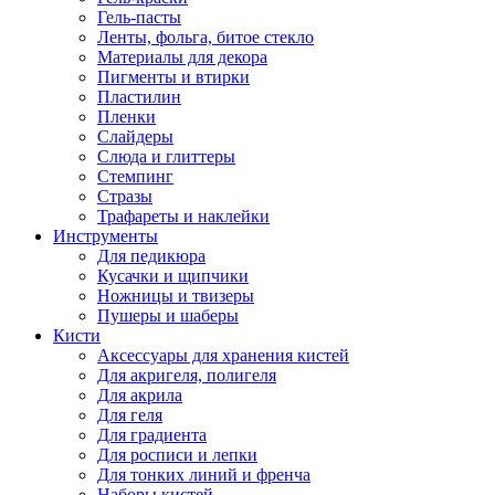
Гель-пасты
Ленты, фольга, битое стекло
Материалы для декора
Пигменты и втирки
Пластилин
Пленки
Слайдеры
Слюда и глиттеры
Стемпинг
Стразы
Трафареты и наклейки
Инструменты
Для педикюра
Кусачки и щипчики
Ножницы и твизеры
Пушеры и шаберы
Кисти
Аксессуары для хранения кистей
Для акригеля, полигеля
Для акрила
Для геля
Для градиента
Для росписи и лепки
Для тонких линий и френча
Наборы кистей