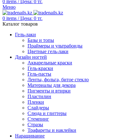
0
items
/
Цена:
0
тг.
Меню
0
items
/
Цена:
0
тг.
Каталог товаров
Гель-лаки
Базы и топы
Праймеры и ультрабонды
Цветные гель-лаки
Дизайн ногтей
Акварельные краски
Гель-краски
Гель-пасты
Ленты, фольга, битое стекло
Материалы для декора
Пигменты и втирки
Пластилин
Пленки
Слайдеры
Слюда и глиттеры
Стемпинг
Стразы
Трафареты и наклейки
Наращивание