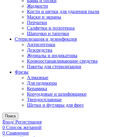
Бафы и пилки
Жидкости
Кисти и щетки для удаления пыли
Маски и экраны
Перчатки
Салфетки и полотенца
Шапочки и тапочки
Стерилизация и дезинфекция
Антисептики
Дезсредства
Журналы и индикаторы
Кровоостанавливающие средства
Пакеты для стерилизации
Фрезы
Алмазные
Для педикюра
Керамика
Корундовые и шлифовщики
Твердосплавные
Щетки и футляры для фрез
Поиск
Вход/ Регистрация
0
Список желаний
0
Сравнение