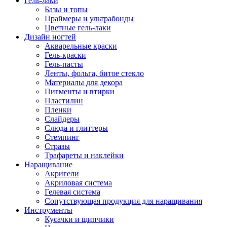
Гель-лаки
Базы и топы
Праймеры и ультрабонды
Цветные гель-лаки
Дизайн ногтей
Акварельные краски
Гель-краски
Гель-пасты
Ленты, фольга, битое стекло
Материалы для декора
Пигменты и втирки
Пластилин
Пленки
Слайдеры
Слюда и глиттеры
Стемпинг
Стразы
Трафареты и наклейки
Наращивание
Акригели
Акриловая система
Гелевая система
Сопутствующая продукция для наращивания
Инструменты
Кусачки и щипчики