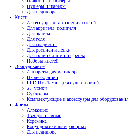
Ножницы и твизеры
Пушеры и шаберы
Для педикюра
Кисти
Аксессуары для хранения кистей
Для акригеля, полигеля
Для акрила
Для геля
Для градиента
Для росписи и лепки
Для тонких линий и френча
Наборы кистей
Оборудование
Аппараты для маникюра
Пылесборники
LED UV-Лампы для сушки ногтей
УЗ мойки
Сухожары
Комплектующие и аксессуары для оборудования
Фрезы
Алмазные
Твердосплавные
Керамика
Корундовые и шлифовщики
Для педикюра