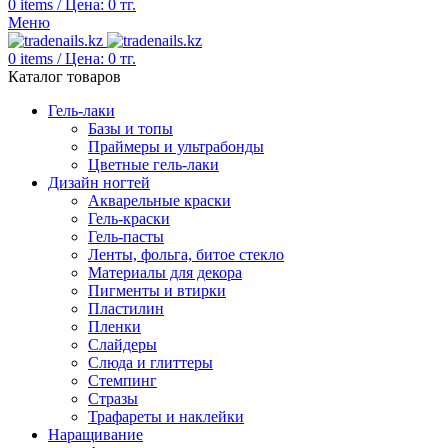
0
items
/
Цена:
0
тг.
Меню
0
items
/
Цена:
0
тг.
Каталог товаров
Гель-лаки
Базы и топы
Праймеры и ультрабонды
Цветные гель-лаки
Дизайн ногтей
Акварельные краски
Гель-краски
Гель-пасты
Ленты, фольга, битое стекло
Материалы для декора
Пигменты и втирки
Пластилин
Пленки
Слайдеры
Слюда и глиттеры
Стемпинг
Стразы
Трафареты и наклейки
Наращивание