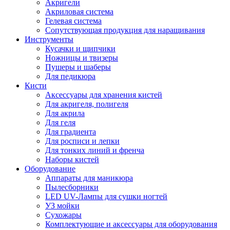
Акригели
Акриловая система
Гелевая система
Сопутствующая продукция для наращивания
Инструменты
Кусачки и щипчики
Ножницы и твизеры
Пушеры и шаберы
Для педикюра
Кисти
Аксессуары для хранения кистей
Для акригеля, полигеля
Для акрила
Для геля
Для градиента
Для росписи и лепки
Для тонких линий и френча
Наборы кистей
Оборудование
Аппараты для маникюра
Пылесборники
LED UV-Лампы для сушки ногтей
УЗ мойки
Сухожары
Комплектующие и аксессуары для оборудования