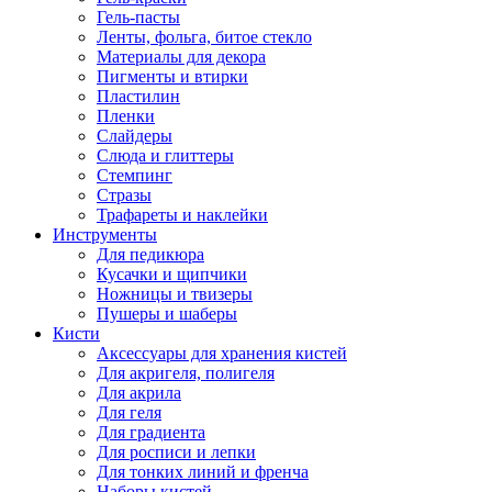
Гель-пасты
Ленты, фольга, битое стекло
Материалы для декора
Пигменты и втирки
Пластилин
Пленки
Слайдеры
Слюда и глиттеры
Стемпинг
Стразы
Трафареты и наклейки
Инструменты
Для педикюра
Кусачки и щипчики
Ножницы и твизеры
Пушеры и шаберы
Кисти
Аксессуары для хранения кистей
Для акригеля, полигеля
Для акрила
Для геля
Для градиента
Для росписи и лепки
Для тонких линий и френча
Наборы кистей