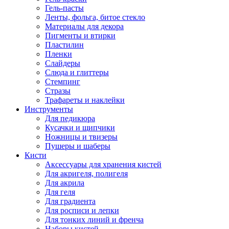
Гель-пасты
Ленты, фольга, битое стекло
Материалы для декора
Пигменты и втирки
Пластилин
Пленки
Слайдеры
Слюда и глиттеры
Стемпинг
Стразы
Трафареты и наклейки
Инструменты
Для педикюра
Кусачки и щипчики
Ножницы и твизеры
Пушеры и шаберы
Кисти
Аксессуары для хранения кистей
Для акригеля, полигеля
Для акрила
Для геля
Для градиента
Для росписи и лепки
Для тонких линий и френча
Наборы кистей