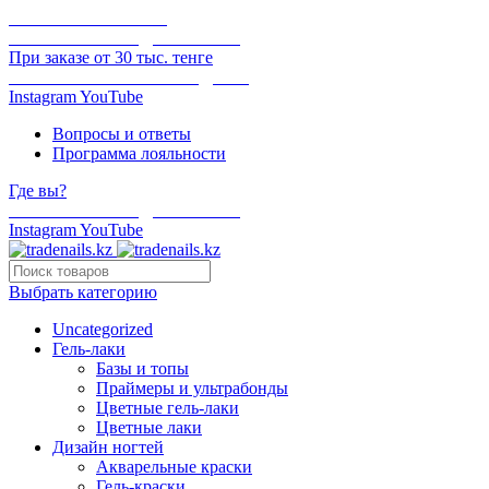
ОНЛАЙН ОПЛАТА
БЕСПЛАТНАЯ ДОСТАВКА
При заказе от 30 тыс. тенге
ОТГРУЗКА В ТОТ ЖЕ ДЕНЬ
Instagram
YouTube
Вопросы и ответы
Программа лояльности
Где вы?
БЕСПЛАТНАЯ ДОСТАВКА
Instagram
YouTube
Выбрать категорию
Uncategorized
Гель-лаки
Базы и топы
Праймеры и ультрабонды
Цветные гель-лаки
Цветные лаки
Дизайн ногтей
Акварельные краски
Гель-краски