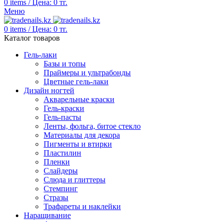
0
items
/
Цена:
0
тг.
Меню
0
items
/
Цена:
0
тг.
Каталог товаров
Гель-лаки
Базы и топы
Праймеры и ультрабонды
Цветные гель-лаки
Дизайн ногтей
Акварельные краски
Гель-краски
Гель-пасты
Ленты, фольга, битое стекло
Материалы для декора
Пигменты и втирки
Пластилин
Пленки
Слайдеры
Слюда и глиттеры
Стемпинг
Стразы
Трафареты и наклейки
Наращивание