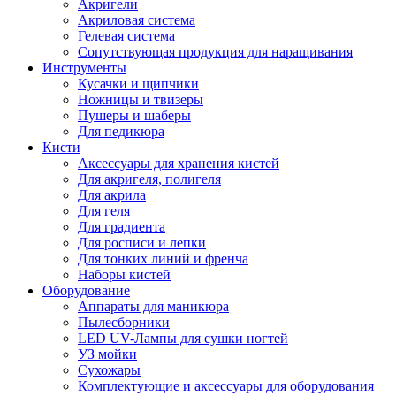
Акригели
Акриловая система
Гелевая система
Сопутствующая продукция для наращивания
Инструменты
Кусачки и щипчики
Ножницы и твизеры
Пушеры и шаберы
Для педикюра
Кисти
Аксессуары для хранения кистей
Для акригеля, полигеля
Для акрила
Для геля
Для градиента
Для росписи и лепки
Для тонких линий и френча
Наборы кистей
Оборудование
Аппараты для маникюра
Пылесборники
LED UV-Лампы для сушки ногтей
УЗ мойки
Сухожары
Комплектующие и аксессуары для оборудования