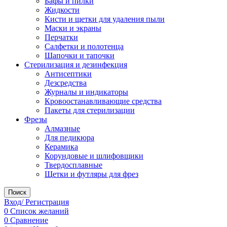
Бафы и пилки
Жидкости
Кисти и щетки для удаления пыли
Маски и экраны
Перчатки
Салфетки и полотенца
Шапочки и тапочки
Стерилизация и дезинфекция
Антисептики
Дезсредства
Журналы и индикаторы
Кровоостанавливающие средства
Пакеты для стерилизации
Фрезы
Алмазные
Для педикюра
Керамика
Корундовые и шлифовщики
Твердосплавные
Щетки и футляры для фрез
Поиск
Вход/ Регистрация
0
Список желаний
0
Сравнение