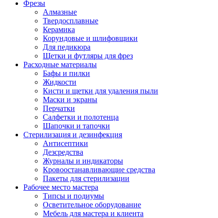
Фрезы
Алмазные
Твердосплавные
Керамика
Корундовые и шлифовщики
Для педикюра
Щетки и футляры для фрез
Расходные материалы
Бафы и пилки
Жидкости
Кисти и щетки для удаления пыли
Маски и экраны
Перчатки
Салфетки и полотенца
Шапочки и тапочки
Стерилизация и дезинфекция
Антисептики
Дезсредства
Журналы и индикаторы
Кровоостанавливающие средства
Пакеты для стерилизации
Рабочее место мастера
Типсы и подиумы
Осветительное оборудование
Мебель для мастера и клиента