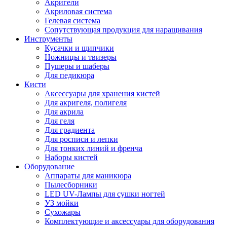
Акригели
Акриловая система
Гелевая система
Сопутствующая продукция для наращивания
Инструменты
Кусачки и щипчики
Ножницы и твизеры
Пушеры и шаберы
Для педикюра
Кисти
Аксессуары для хранения кистей
Для акригеля, полигеля
Для акрила
Для геля
Для градиента
Для росписи и лепки
Для тонких линий и френча
Наборы кистей
Оборудование
Аппараты для маникюра
Пылесборники
LED UV-Лампы для сушки ногтей
УЗ мойки
Сухожары
Комплектующие и аксессуары для оборудования