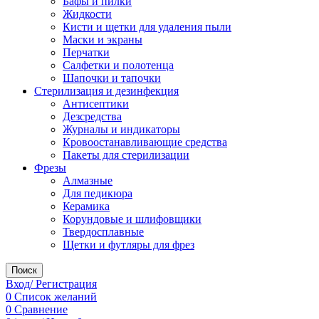
Бафы и пилки
Жидкости
Кисти и щетки для удаления пыли
Маски и экраны
Перчатки
Салфетки и полотенца
Шапочки и тапочки
Стерилизация и дезинфекция
Антисептики
Дезсредства
Журналы и индикаторы
Кровоостанавливающие средства
Пакеты для стерилизации
Фрезы
Алмазные
Для педикюра
Керамика
Корундовые и шлифовщики
Твердосплавные
Щетки и футляры для фрез
Поиск
Вход/ Регистрация
0
Список желаний
0
Сравнение