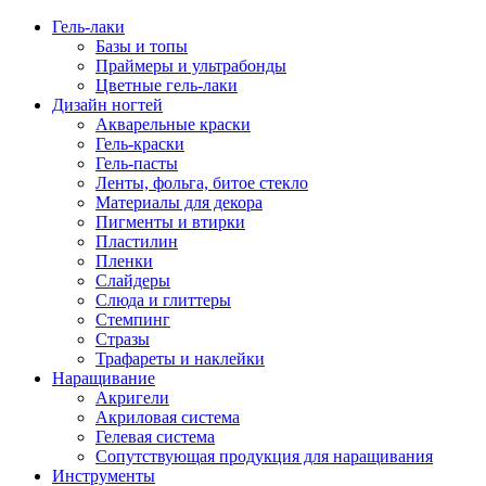
Гель-лаки
Базы и топы
Праймеры и ультрабонды
Цветные гель-лаки
Дизайн ногтей
Акварельные краски
Гель-краски
Гель-пасты
Ленты, фольга, битое стекло
Материалы для декора
Пигменты и втирки
Пластилин
Пленки
Слайдеры
Слюда и глиттеры
Стемпинг
Стразы
Трафареты и наклейки
Наращивание
Акригели
Акриловая система
Гелевая система
Сопутствующая продукция для наращивания
Инструменты