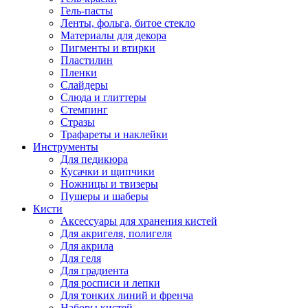
Гель-пасты
Ленты, фольга, битое стекло
Материалы для декора
Пигменты и втирки
Пластилин
Пленки
Слайдеры
Слюда и глиттеры
Стемпинг
Стразы
Трафареты и наклейки
Инструменты
Для педикюра
Кусачки и щипчики
Ножницы и твизеры
Пушеры и шаберы
Кисти
Аксессуары для хранения кистей
Для акригеля, полигеля
Для акрила
Для геля
Для градиента
Для росписи и лепки
Для тонких линий и френча
Наборы кистей