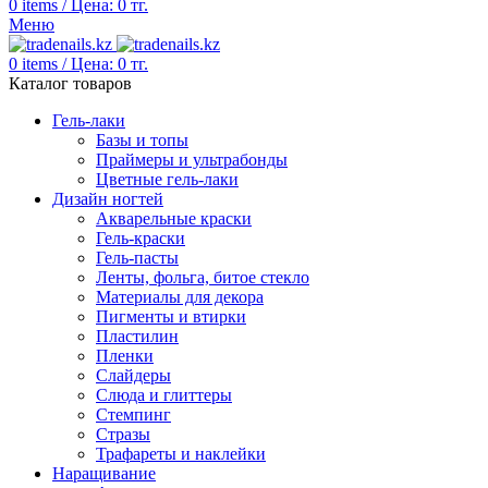
0
items
/
Цена:
0
тг.
Меню
0
items
/
Цена:
0
тг.
Каталог товаров
Гель-лаки
Базы и топы
Праймеры и ультрабонды
Цветные гель-лаки
Дизайн ногтей
Акварельные краски
Гель-краски
Гель-пасты
Ленты, фольга, битое стекло
Материалы для декора
Пигменты и втирки
Пластилин
Пленки
Слайдеры
Слюда и глиттеры
Стемпинг
Стразы
Трафареты и наклейки
Наращивание