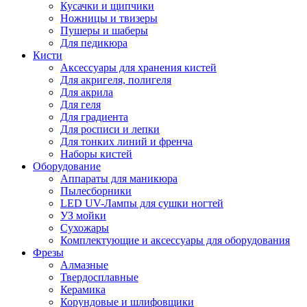
Кусачки и щипчики
Ножницы и твизеры
Пушеры и шаберы
Для педикюра
Кисти
Аксессуары для хранения кистей
Для акригеля, полигеля
Для акрила
Для геля
Для градиента
Для росписи и лепки
Для тонких линий и френча
Наборы кистей
Оборудование
Аппараты для маникюра
Пылесборники
LED UV-Лампы для сушки ногтей
УЗ мойки
Сухожары
Комплектующие и аксессуары для оборудования
Фрезы
Алмазные
Твердосплавные
Керамика
Корундовые и шлифовщики