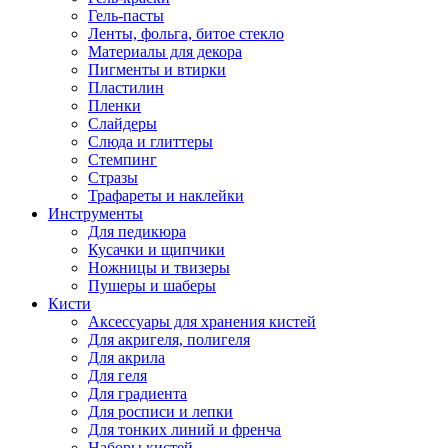
Гель-пасты
Ленты, фольга, битое стекло
Материалы для декора
Пигменты и втирки
Пластилин
Пленки
Слайдеры
Слюда и глиттеры
Стемпинг
Стразы
Трафареты и наклейки
Инструменты
Для педикюра
Кусачки и щипчики
Ножницы и твизеры
Пушеры и шаберы
Кисти
Аксессуары для хранения кистей
Для акригеля, полигеля
Для акрила
Для геля
Для градиента
Для росписи и лепки
Для тонких линий и френча
Наборы кистей