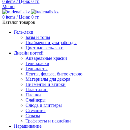
0
items
/
Цена:
0
тг.
Меню
0
items
/
Цена:
0
тг.
Каталог товаров
Гель-лаки
Базы и топы
Праймеры и ультрабонды
Цветные гель-лаки
Дизайн ногтей
Акварельные краски
Гель-краски
Гель-пасты
Ленты, фольга, битое стекло
Материалы для декора
Пигменты и втирки
Пластилин
Пленки
Слайдеры
Слюда и глиттеры
Стемпинг
Стразы
Трафареты и наклейки
Наращивание