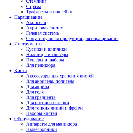
Стемпинг
Стразы
Трафареты и наклейки
Наращивание
Акригели
Акриловая система
Гелевая система
Сопутствующая продукция для наращивания
Инструменты
Кусачки и щипчики
Ножницы и твизеры
Пушеры и шаберы
Для педикюра
Кисти
Аксессуары для хранения кистей
Для акригеля, полигеля
Для акрила
Для геля
Для градиента
Для росписи и лепки
Для тонких линий и френча
Наборы кистей
Оборудование
Аппараты для маникюра
Пылесборники