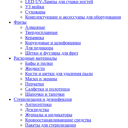
LED UV-Лампы для сушки ногтей
УЗ мойки
Сухожары
Комплектующие и аксессуары для оборудования
Фрезы
Алмазные
Твердосплавные
Керамика
Корундовые и шлифовщики
Для педикюра
Щетки и футляры для фрез
Расходные материалы
Бафы и пилки
Жидкости
Кисти и щетки для удаления пыли
Маски и экраны
Перчатки
Салфетки и полотенца
Шапочки и тапочки
Стерилизация и дезинфекция
Антисептики
Дезсредства
Журналы и индикаторы
Кровоостанавливающие средства
Пакеты для стерилизации