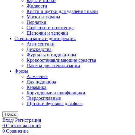
Бафы и пилки
Жидкости
Кисти и щетки для удаления пыли
Маски и экраны
Перчатки
Салфетки и полотенца
Шапочки и тапочки
Стерилизация и дезинфекция
Антисептики
Дезсредства
Журналы и индикаторы
Кровоостанавливающие средства
Пакеты для стерилизации
Фрезы
Алмазные
Для педикюра
Керамика
Корундовые и шлифовщики
Твердосплавные
Щетки и футляры для фрез
Поиск
Вход/ Регистрация
0
Список желаний
0
Сравнение