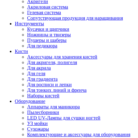
Акригели
Акриловая система
Гелевая система
Сопутствующая продукция для наращивания
Инструменты
Кусачки и щипчики
Ножницы и твизеры
Пушеры и шаберы
Для педикюра
Кисти
Аксессуары для хранения кистей
Для акригеля, полигеля
Для акрила
Для геля
Для градиента
Для росписи и лепки
Для тонких линий и френча
Наборы кистей
Оборудование
Аппараты для маникюра
Пылесборники
LED UV-Лампы для сушки ногтей
УЗ мойки
Сухожары
Комплектующие и аксессуары для оборудования