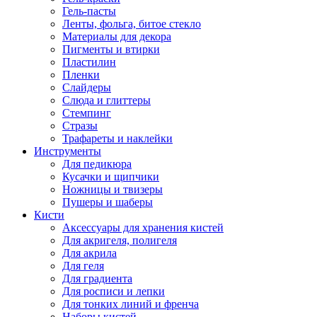
Гель-пасты
Ленты, фольга, битое стекло
Материалы для декора
Пигменты и втирки
Пластилин
Пленки
Слайдеры
Слюда и глиттеры
Стемпинг
Стразы
Трафареты и наклейки
Инструменты
Для педикюра
Кусачки и щипчики
Ножницы и твизеры
Пушеры и шаберы
Кисти
Аксессуары для хранения кистей
Для акригеля, полигеля
Для акрила
Для геля
Для градиента
Для росписи и лепки
Для тонких линий и френча
Наборы кистей