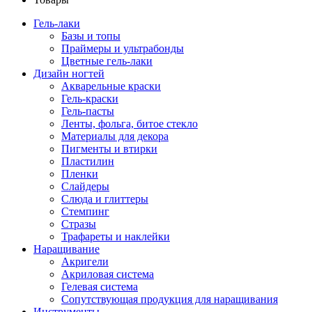
Гель-лаки
Базы и топы
Праймеры и ультрабонды
Цветные гель-лаки
Дизайн ногтей
Акварельные краски
Гель-краски
Гель-пасты
Ленты, фольга, битое стекло
Материалы для декора
Пигменты и втирки
Пластилин
Пленки
Слайдеры
Слюда и глиттеры
Стемпинг
Стразы
Трафареты и наклейки
Наращивание
Акригели
Акриловая система
Гелевая система
Сопутствующая продукция для наращивания
Инструменты