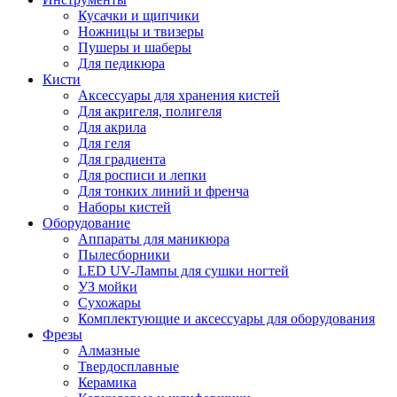
Кусачки и щипчики
Ножницы и твизеры
Пушеры и шаберы
Для педикюра
Кисти
Аксессуары для хранения кистей
Для акригеля, полигеля
Для акрила
Для геля
Для градиента
Для росписи и лепки
Для тонких линий и френча
Наборы кистей
Оборудование
Аппараты для маникюра
Пылесборники
LED UV-Лампы для сушки ногтей
УЗ мойки
Сухожары
Комплектующие и аксессуары для оборудования
Фрезы
Алмазные
Твердосплавные
Керамика