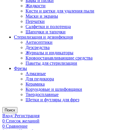
Бафы и пилки
Жидкости
Кисти и щетки для удаления пыли
Маски и экраны
Перчатки
Салфетки и полотенца
Шапочки и тапочки
Стерилизация и дезинфекция
Антисептики
Дезсредства
Журналы и индикаторы
Кровоостанавливающие средства
Пакеты для стерилизации
Фрезы
Алмазные
Для педикюра
Керамика
Корундовые и шлифовщики
Твердосплавные
Щетки и футляры для фрез
Поиск
Вход/ Регистрация
0
Список желаний
0
Сравнение