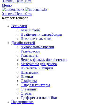
0
items
/
Цена:
0
тг.
Меню
0
items
/
Цена:
0
тг.
Каталог товаров
Гель-лаки
Базы и топы
Праймеры и ультрабонды
Цветные гель-лаки
Дизайн ногтей
Акварельные краски
Гель-краски
Гель-пасты
Ленты, фольга, битое стекло
Материалы для декора
Пигменты и втирки
Пластилин
Пленки
Слайдеры
Слюда и глиттеры
Стемпинг
Стразы
Трафареты и наклейки
Наращивание