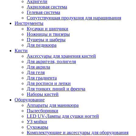
Акригели
Акриловая система
Гелевая система
Сопутствующая продукция для наращивания
Инструменты
Кусачки и щипчики
Ножницы и твизеры
Пушеры и шаберы
Для педикюра
Кисти
Аксессуары для хранения кистей
Для акригеля, полигеля
Для акрила
Для геля
Для градиента
Для росписи и лепки
Для тонких линий и френча
Наборы кистей
Оборудование
Аппараты для маникюра
Пылесборники
LED UV-Лампы для сушки ногтей
УЗ мойки
Сухожары
Комплектующие и аксессуары для оборудования