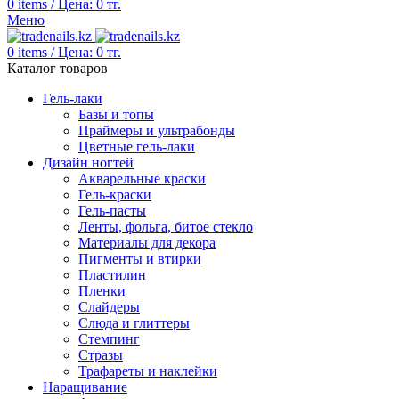
0
items
/
Цена:
0
тг.
Меню
0
items
/
Цена:
0
тг.
Каталог товаров
Гель-лаки
Базы и топы
Праймеры и ультрабонды
Цветные гель-лаки
Дизайн ногтей
Акварельные краски
Гель-краски
Гель-пасты
Ленты, фольга, битое стекло
Материалы для декора
Пигменты и втирки
Пластилин
Пленки
Слайдеры
Слюда и глиттеры
Стемпинг
Стразы
Трафареты и наклейки
Наращивание