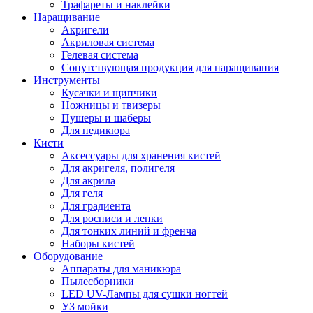
Трафареты и наклейки
Наращивание
Акригели
Акриловая система
Гелевая система
Сопутствующая продукция для наращивания
Инструменты
Кусачки и щипчики
Ножницы и твизеры
Пушеры и шаберы
Для педикюра
Кисти
Аксессуары для хранения кистей
Для акригеля, полигеля
Для акрила
Для геля
Для градиента
Для росписи и лепки
Для тонких линий и френча
Наборы кистей
Оборудование
Аппараты для маникюра
Пылесборники
LED UV-Лампы для сушки ногтей
УЗ мойки