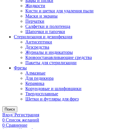
Бафы и пилки
Жидкости
Кисти и щетки для удаления пыли
Маски и экраны
Перчатки
Салфетки и полотенца
Шапочки и тапочки
Стерилизация и дезинфекция
Антисептики
Дезсредства
Журналы и индикаторы
Кровоостанавливающие средства
Пакеты для стерилизации
Фрезы
Алмазные
Для педикюра
Керамика
Корундовые и шлифовщики
Твердосплавные
Щетки и футляры для фрез
Поиск
Вход/ Регистрация
0
Список желаний
0
Сравнение