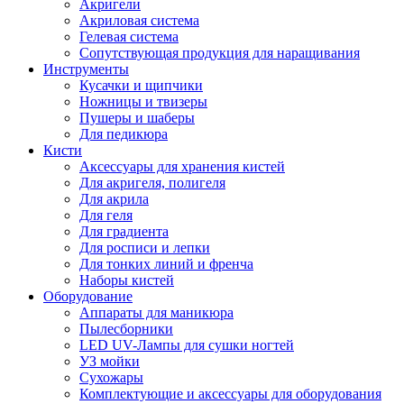
Акригели
Акриловая система
Гелевая система
Сопутствующая продукция для наращивания
Инструменты
Кусачки и щипчики
Ножницы и твизеры
Пушеры и шаберы
Для педикюра
Кисти
Аксессуары для хранения кистей
Для акригеля, полигеля
Для акрила
Для геля
Для градиента
Для росписи и лепки
Для тонких линий и френча
Наборы кистей
Оборудование
Аппараты для маникюра
Пылесборники
LED UV-Лампы для сушки ногтей
УЗ мойки
Сухожары
Комплектующие и аксессуары для оборудования