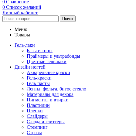
0
Сравнение
0
Список желаний
Личный кабинет
Поиск
Меню
Товары
Гель-лаки
Базы и топы
Праймеры и ультрабонды
Цветные гель-лаки
Дизайн ногтей
Акварельные краски
Гель-краски
Гель-пасты
Ленты, фольга, битое стекло
Материалы для декора
Пигменты и втирки
Пластилин
Пленки
Слайдеры
Слюда и глиттеры
Стемпинг
Стразы