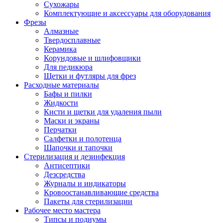
Сухожары
Комплектующие и аксессуары для оборудования
Фрезы
Алмазные
Твердосплавные
Керамика
Корундовые и шлифовщики
Для педикюра
Щетки и футляры для фрез
Расходные материалы
Бафы и пилки
Жидкости
Кисти и щетки для удаления пыли
Маски и экраны
Перчатки
Салфетки и полотенца
Шапочки и тапочки
Стерилизация и дезинфекция
Антисептики
Дезсредства
Журналы и индикаторы
Кровоостанавливающие средства
Пакеты для стерилизации
Рабочее место мастера
Типсы и подиумы