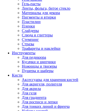
Гель-пасты
Ленты, фольга, битое стекло
Материалы для декора
Пигменты и втирки
Пластилин
Пленки
Слайдеры
Слюда и глиттеры
Стемпинг
Стразы
Трафареты и наклейки
Инструменты
Для педикюра
Кусачки и щипчики
Ножницы и твизеры
Пушеры и шаберы
Кисти
Аксессуары для хранения кистей
Для акригеля, полигеля
Для акрила
Для геля
Для градиента
Для росписи и лепки
Для тонких линий и френча
Наборы кистей