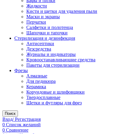
Бафы и пилки
Жидкости
Кисти и щетки для удаления пыли
Маски и экраны
Перчатки
Салфетки и полотенца
Шапочки и тапочки
Стерилизация и дезинфекция
Антисептики
Дезсредства
Журналы и индикаторы
Кровоостанавливающие средства
Пакеты для стерилизации
Фрезы
Алмазные
Для педикюра
Керамика
Корундовые и шлифовщики
Твердосплавные
Щетки и футляры для фрез
Поиск
Вход/ Регистрация
0
Список желаний
0
Сравнение