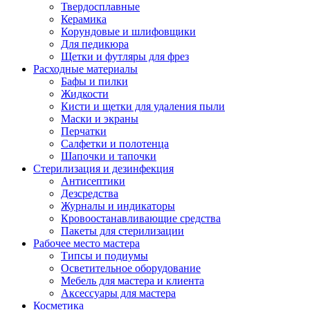
Твердосплавные
Керамика
Корундовые и шлифовщики
Для педикюра
Щетки и футляры для фрез
Расходные материалы
Бафы и пилки
Жидкости
Кисти и щетки для удаления пыли
Маски и экраны
Перчатки
Салфетки и полотенца
Шапочки и тапочки
Стерилизация и дезинфекция
Антисептики
Дезсредства
Журналы и индикаторы
Кровоостанавливающие средства
Пакеты для стерилизации
Рабочее место мастера
Типсы и подиумы
Осветительное оборудование
Мебель для мастера и клиента
Аксессуары для мастера
Косметика