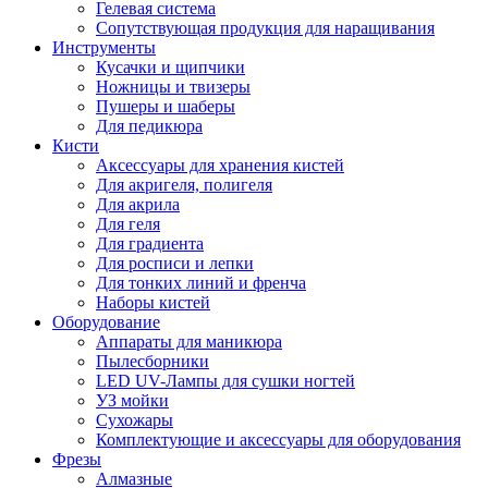
Гелевая система
Сопутствующая продукция для наращивания
Инструменты
Кусачки и щипчики
Ножницы и твизеры
Пушеры и шаберы
Для педикюра
Кисти
Аксессуары для хранения кистей
Для акригеля, полигеля
Для акрила
Для геля
Для градиента
Для росписи и лепки
Для тонких линий и френча
Наборы кистей
Оборудование
Аппараты для маникюра
Пылесборники
LED UV-Лампы для сушки ногтей
УЗ мойки
Сухожары
Комплектующие и аксессуары для оборудования
Фрезы
Алмазные