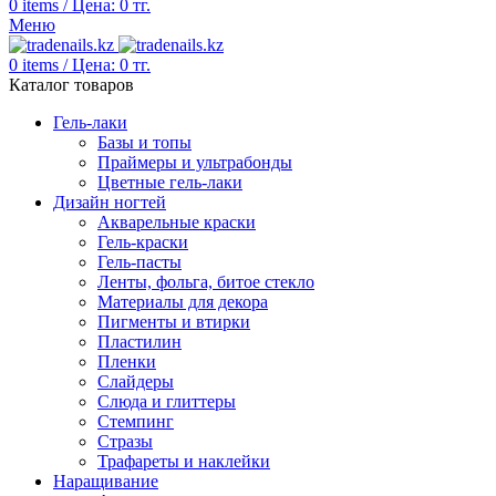
0
items
/
Цена:
0
тг.
Меню
0
items
/
Цена:
0
тг.
Каталог товаров
Гель-лаки
Базы и топы
Праймеры и ультрабонды
Цветные гель-лаки
Дизайн ногтей
Акварельные краски
Гель-краски
Гель-пасты
Ленты, фольга, битое стекло
Материалы для декора
Пигменты и втирки
Пластилин
Пленки
Слайдеры
Слюда и глиттеры
Стемпинг
Стразы
Трафареты и наклейки
Наращивание