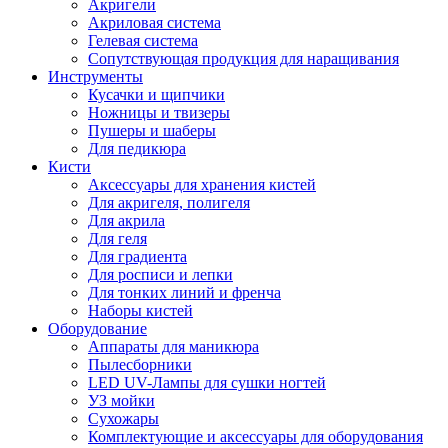
Акригели
Акриловая система
Гелевая система
Сопутствующая продукция для наращивания
Инструменты
Кусачки и щипчики
Ножницы и твизеры
Пушеры и шаберы
Для педикюра
Кисти
Аксессуары для хранения кистей
Для акригеля, полигеля
Для акрила
Для геля
Для градиента
Для росписи и лепки
Для тонких линий и френча
Наборы кистей
Оборудование
Аппараты для маникюра
Пылесборники
LED UV-Лампы для сушки ногтей
УЗ мойки
Сухожары
Комплектующие и аксессуары для оборудования