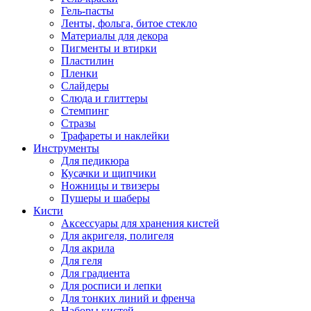
Гель-пасты
Ленты, фольга, битое стекло
Материалы для декора
Пигменты и втирки
Пластилин
Пленки
Слайдеры
Слюда и глиттеры
Стемпинг
Стразы
Трафареты и наклейки
Инструменты
Для педикюра
Кусачки и щипчики
Ножницы и твизеры
Пушеры и шаберы
Кисти
Аксессуары для хранения кистей
Для акригеля, полигеля
Для акрила
Для геля
Для градиента
Для росписи и лепки
Для тонких линий и френча
Наборы кистей