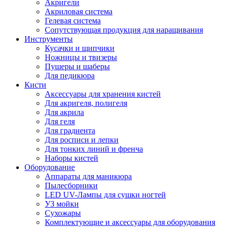
Акригели
Акриловая система
Гелевая система
Сопутствующая продукция для наращивания
Инструменты
Кусачки и щипчики
Ножницы и твизеры
Пушеры и шаберы
Для педикюра
Кисти
Аксессуары для хранения кистей
Для акригеля, полигеля
Для акрила
Для геля
Для градиента
Для росписи и лепки
Для тонких линий и френча
Наборы кистей
Оборудование
Аппараты для маникюра
Пылесборники
LED UV-Лампы для сушки ногтей
УЗ мойки
Сухожары
Комплектующие и аксессуары для оборудования