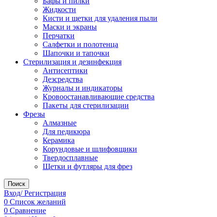
Бафы и пилки
Жидкости
Кисти и щетки для удаления пыли
Маски и экраны
Перчатки
Салфетки и полотенца
Шапочки и тапочки
Стерилизация и дезинфекция
Антисептики
Дезсредства
Журналы и индикаторы
Кровоостанавливающие средства
Пакеты для стерилизации
Фрезы
Алмазные
Для педикюра
Керамика
Корундовые и шлифовщики
Твердосплавные
Щетки и футляры для фрез
Поиск
Вход/ Регистрация
0
Список желаний
0
Сравнение