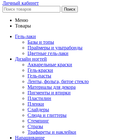
Личный кабинет
Поиск
Меню
Товары
Гель-лаки
Базы и топы
Праймеры и ультрабонды
Цветные гель-лаки
Дизайн ногтей
Акварельные краски
Гель-краски
Гель-пасты
Ленты, фольга, битое стекло
Материалы для декора
Пигменты и втирки
Пластилин
Пленки
Слайдеры
Слюда и глиттеры
Стемпинг
Стразы
Трафареты и наклейки
Наращивание