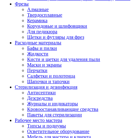
Фрезы
Алмазные
Твердосплавные
Керамика
Корундовые и шлифовщики
Для педикюра
Щетки и футляры для фрез
Расходные материалы
Бафы и пилки
Жидкости
Кисти и щетки для удаления пыли
Маски и экраны
Перчатки
Салфетки и полотенца
Шапочки и тапочки
Стерилизация и дезинфекция
Антисептики
Дезсредства
Журналы и индикаторы
Кровоостанавливающие средства
Пакеты для стерилизации
Рабочее место мастера
Типсы и подиумы
Осветительное оборудование
Мебель для мастера и клиента