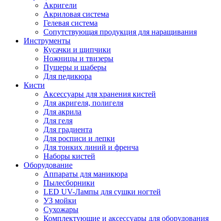
Акригели
Акриловая система
Гелевая система
Сопутствующая продукция для наращивания
Инструменты
Кусачки и щипчики
Ножницы и твизеры
Пушеры и шаберы
Для педикюра
Кисти
Аксессуары для хранения кистей
Для акригеля, полигеля
Для акрила
Для геля
Для градиента
Для росписи и лепки
Для тонких линий и френча
Наборы кистей
Оборудование
Аппараты для маникюра
Пылесборники
LED UV-Лампы для сушки ногтей
УЗ мойки
Сухожары
Комплектующие и аксессуары для оборудования