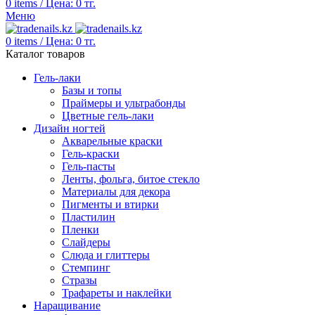
0
items
/
Цена:
0
тг.
Меню
0
items
/
Цена:
0
тг.
Каталог товаров
Гель-лаки
Базы и топы
Праймеры и ультрабонды
Цветные гель-лаки
Дизайн ногтей
Акварельные краски
Гель-краски
Гель-пасты
Ленты, фольга, битое стекло
Материалы для декора
Пигменты и втирки
Пластилин
Пленки
Слайдеры
Слюда и глиттеры
Стемпинг
Стразы
Трафареты и наклейки
Наращивание