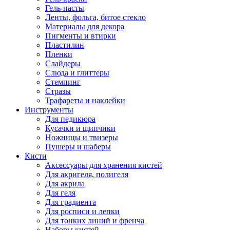
Гель-пасты
Ленты, фольга, битое стекло
Материалы для декора
Пигменты и втирки
Пластилин
Пленки
Слайдеры
Слюда и глиттеры
Стемпинг
Стразы
Трафареты и наклейки
Инструменты
Для педикюра
Кусачки и щипчики
Ножницы и твизеры
Пушеры и шаберы
Кисти
Аксессуары для хранения кистей
Для акригеля, полигеля
Для акрила
Для геля
Для градиента
Для росписи и лепки
Для тонких линий и френча
Наборы кистей