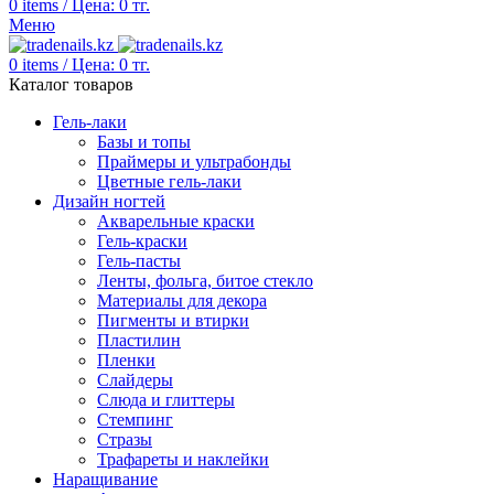
0
items
/
Цена:
0
тг.
Меню
0
items
/
Цена:
0
тг.
Каталог товаров
Гель-лаки
Базы и топы
Праймеры и ультрабонды
Цветные гель-лаки
Дизайн ногтей
Акварельные краски
Гель-краски
Гель-пасты
Ленты, фольга, битое стекло
Материалы для декора
Пигменты и втирки
Пластилин
Пленки
Слайдеры
Слюда и глиттеры
Стемпинг
Стразы
Трафареты и наклейки
Наращивание