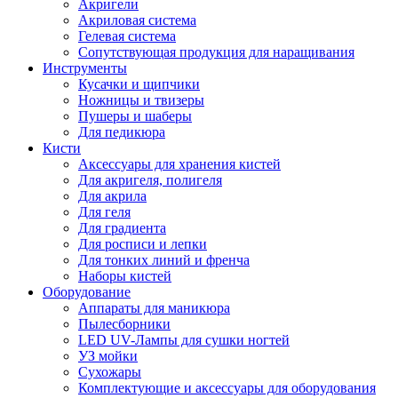
Акригели
Акриловая система
Гелевая система
Сопутствующая продукция для наращивания
Инструменты
Кусачки и щипчики
Ножницы и твизеры
Пушеры и шаберы
Для педикюра
Кисти
Аксессуары для хранения кистей
Для акригеля, полигеля
Для акрила
Для геля
Для градиента
Для росписи и лепки
Для тонких линий и френча
Наборы кистей
Оборудование
Аппараты для маникюра
Пылесборники
LED UV-Лампы для сушки ногтей
УЗ мойки
Сухожары
Комплектующие и аксессуары для оборудования