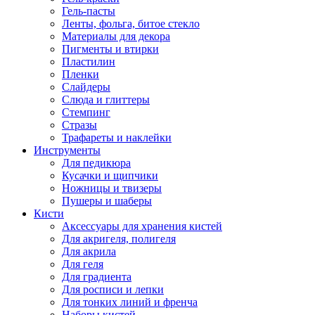
Гель-пасты
Ленты, фольга, битое стекло
Материалы для декора
Пигменты и втирки
Пластилин
Пленки
Слайдеры
Слюда и глиттеры
Стемпинг
Стразы
Трафареты и наклейки
Инструменты
Для педикюра
Кусачки и щипчики
Ножницы и твизеры
Пушеры и шаберы
Кисти
Аксессуары для хранения кистей
Для акригеля, полигеля
Для акрила
Для геля
Для градиента
Для росписи и лепки
Для тонких линий и френча
Наборы кистей