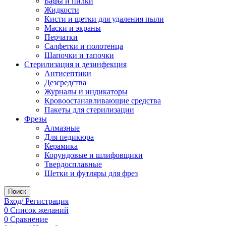
Бафы и пилки
Жидкости
Кисти и щетки для удаления пыли
Маски и экраны
Перчатки
Салфетки и полотенца
Шапочки и тапочки
Стерилизация и дезинфекция
Антисептики
Дезсредства
Журналы и индикаторы
Кровоостанавливающие средства
Пакеты для стерилизации
Фрезы
Алмазные
Для педикюра
Керамика
Корундовые и шлифовщики
Твердосплавные
Щетки и футляры для фрез
Поиск
Вход/ Регистрация
0
Список желаний
0
Сравнение