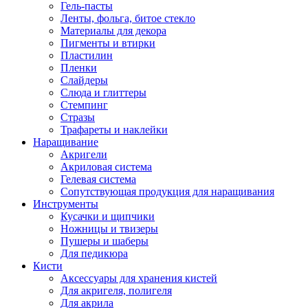
Гель-пасты
Ленты, фольга, битое стекло
Материалы для декора
Пигменты и втирки
Пластилин
Пленки
Слайдеры
Слюда и глиттеры
Стемпинг
Стразы
Трафареты и наклейки
Наращивание
Акригели
Акриловая система
Гелевая система
Сопутствующая продукция для наращивания
Инструменты
Кусачки и щипчики
Ножницы и твизеры
Пушеры и шаберы
Для педикюра
Кисти
Аксессуары для хранения кистей
Для акригеля, полигеля
Для акрила