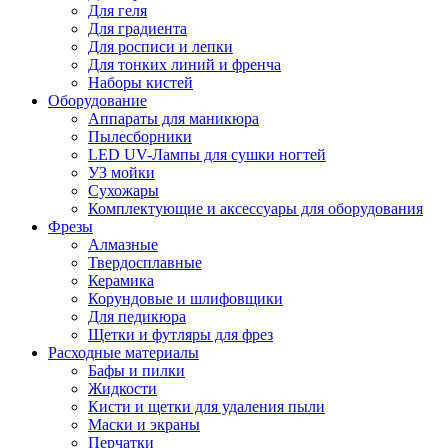
Для геля
Для градиента
Для росписи и лепки
Для тонких линий и френча
Наборы кистей
Оборудование
Аппараты для маникюра
Пылесборники
LED UV-Лампы для сушки ногтей
УЗ мойки
Сухожары
Комплектующие и аксессуары для оборудования
Фрезы
Алмазные
Твердосплавные
Керамика
Корундовые и шлифовщики
Для педикюра
Щетки и футляры для фрез
Расходные материалы
Бафы и пилки
Жидкости
Кисти и щетки для удаления пыли
Маски и экраны
Перчатки