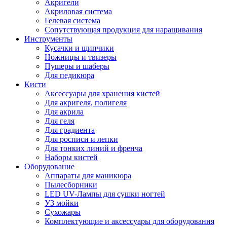
Акригели
Акриловая система
Гелевая система
Сопутствующая продукция для наращивания
Инструменты
Кусачки и щипчики
Ножницы и твизеры
Пушеры и шаберы
Для педикюра
Кисти
Аксессуары для хранения кистей
Для акригеля, полигеля
Для акрила
Для геля
Для градиента
Для росписи и лепки
Для тонких линий и френча
Наборы кистей
Оборудование
Аппараты для маникюра
Пылесборники
LED UV-Лампы для сушки ногтей
УЗ мойки
Сухожары
Комплектующие и аксессуары для оборудования