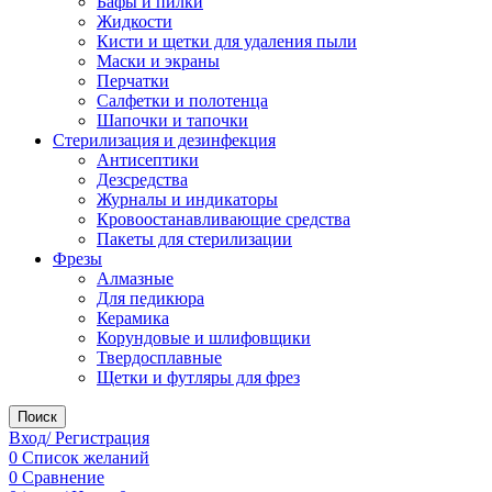
Бафы и пилки
Жидкости
Кисти и щетки для удаления пыли
Маски и экраны
Перчатки
Салфетки и полотенца
Шапочки и тапочки
Стерилизация и дезинфекция
Антисептики
Дезсредства
Журналы и индикаторы
Кровоостанавливающие средства
Пакеты для стерилизации
Фрезы
Алмазные
Для педикюра
Керамика
Корундовые и шлифовщики
Твердосплавные
Щетки и футляры для фрез
Поиск
Вход/ Регистрация
0
Список желаний
0
Сравнение