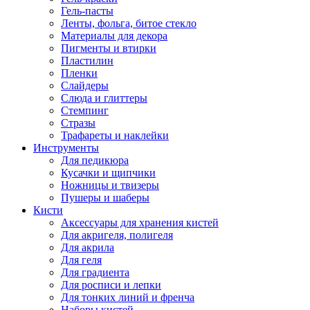
Гель-пасты
Ленты, фольга, битое стекло
Материалы для декора
Пигменты и втирки
Пластилин
Пленки
Слайдеры
Слюда и глиттеры
Стемпинг
Стразы
Трафареты и наклейки
Инструменты
Для педикюра
Кусачки и щипчики
Ножницы и твизеры
Пушеры и шаберы
Кисти
Аксессуары для хранения кистей
Для акригеля, полигеля
Для акрила
Для геля
Для градиента
Для росписи и лепки
Для тонких линий и френча
Наборы кистей