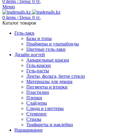
0
items
/
Цена:
0
тг.
Меню
0
items
/
Цена:
0
тг.
Каталог товаров
Гель-лаки
Базы и топы
Праймеры и ультрабонды
Цветные гель-лаки
Дизайн ногтей
Акварельные краски
Гель-краски
Гель-пасты
Ленты, фольга, битое стекло
Материалы для декора
Пигменты и втирки
Пластилин
Пленки
Слайдеры
Слюда и глиттеры
Стемпинг
Стразы
Трафареты и наклейки
Наращивание