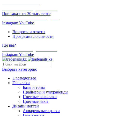
ОНЛАЙН ОПЛАТА
БЕСПЛАТНАЯ ДОСТАВКА
При заказе от 30 тыс. тенге
ОТГРУЗКА В ТОТ ЖЕ ДЕНЬ
Instagram
YouTube
Вопросы и ответы
Программа лояльности
Где вы?
БЕСПЛАТНАЯ ДОСТАВКА
Instagram
YouTube
Выбрать категорию
Uncategorized
Гель-лаки
Базы и топы
Праймеры и ультрабонды
Цветные гель-лаки
Цветные лаки
Дизайн ногтей
Акварельные краски
Гель-краски