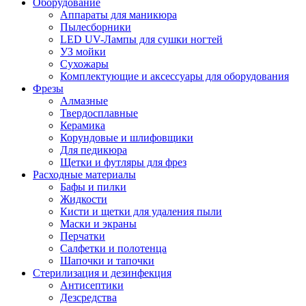
Оборудование
Аппараты для маникюра
Пылесборники
LED UV-Лампы для сушки ногтей
УЗ мойки
Сухожары
Комплектующие и аксессуары для оборудования
Фрезы
Алмазные
Твердосплавные
Керамика
Корундовые и шлифовщики
Для педикюра
Щетки и футляры для фрез
Расходные материалы
Бафы и пилки
Жидкости
Кисти и щетки для удаления пыли
Маски и экраны
Перчатки
Салфетки и полотенца
Шапочки и тапочки
Стерилизация и дезинфекция
Антисептики
Дезсредства