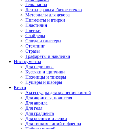
Гель-пасты
Ленты, фольга, битое стекло
Материалы для декора
Пигменты и втирки
Пластилин
Пленки
Слайдеры
Слюда и глиттеры
Стемпинг
Стразы
Трафареты и наклейки
Инструменты
Для педикюра
Кусачки и щипчики
Ножницы и твизеры
Пушеры и шаберы
Кисти
Аксессуары для хранения кистей
Для акригеля, полигеля
Для акрила
Для геля
Для градиента
Для росписи и лепки
Для тонких линий и френча
Наборы кистей