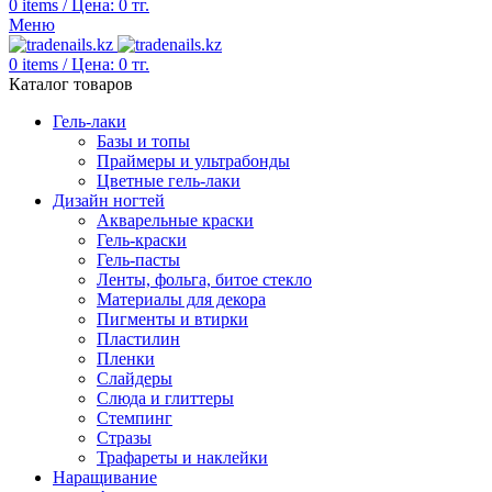
0
items
/
Цена:
0
тг.
Меню
0
items
/
Цена:
0
тг.
Каталог товаров
Гель-лаки
Базы и топы
Праймеры и ультрабонды
Цветные гель-лаки
Дизайн ногтей
Акварельные краски
Гель-краски
Гель-пасты
Ленты, фольга, битое стекло
Материалы для декора
Пигменты и втирки
Пластилин
Пленки
Слайдеры
Слюда и глиттеры
Стемпинг
Стразы
Трафареты и наклейки
Наращивание