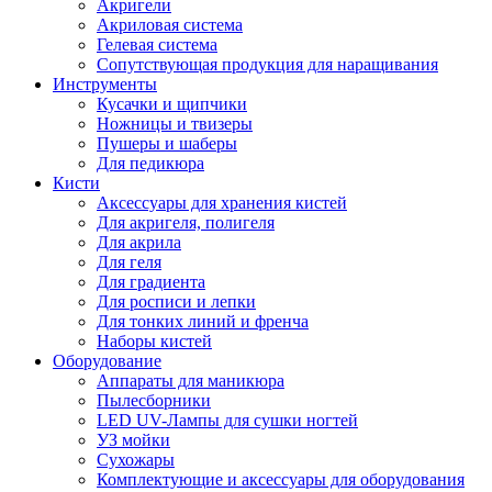
Акригели
Акриловая система
Гелевая система
Сопутствующая продукция для наращивания
Инструменты
Кусачки и щипчики
Ножницы и твизеры
Пушеры и шаберы
Для педикюра
Кисти
Аксессуары для хранения кистей
Для акригеля, полигеля
Для акрила
Для геля
Для градиента
Для росписи и лепки
Для тонких линий и френча
Наборы кистей
Оборудование
Аппараты для маникюра
Пылесборники
LED UV-Лампы для сушки ногтей
УЗ мойки
Сухожары
Комплектующие и аксессуары для оборудования