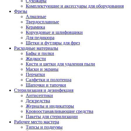
Сухожары
Комплектующие и аксессуары для оборудования
Фрезы
Алмазные
Твердосплавные
Керамика
Корундовые и шлифовщики
Для педикюра
Щетки и футляры для фрез
Расходные материалы
Бафы и пилки
Жидкости
Кисти и щетки для удаления пыли
Маски и экраны
Перчатки
Салфетки и полотенца
Шапочки и тапочки
Стерилизация и дезинфекция
Антисептики
Дезсредства
Журналы и индикаторы
Кровоостанавливающие средства
Пакеты для стерилизации
Рабочее место мастера
Типсы и подиумы