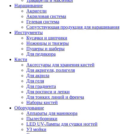
Трафареты и наклейки
Наращивание
Акригели
Акриловая система
Гелевая система
Сопутствующая продукция для наращивания
Инструменты
Кусачки и щипчики
Ножницы и твизеры
Пушеры и шаберы
Для педикюра
Кисти
Аксессуары для хранения кистей
Для акригеля, полигеля
Для акрила
Для геля
Для градиента
Для росписи и лепки
Для тонких линий и френча
Наборы кистей
Оборудование
Аппараты для маникюра
Пылесборники
LED UV-Лампы для сушки ногтей
УЗ мойки