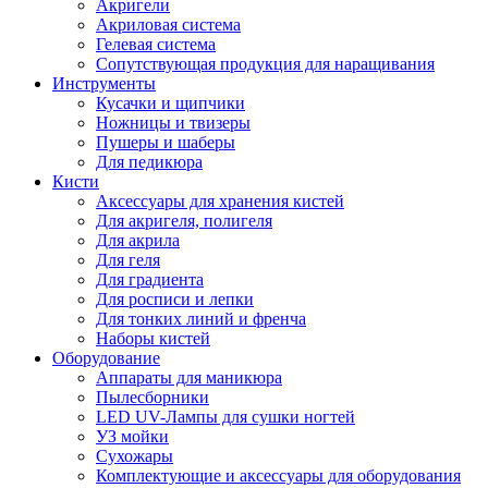
Акригели
Акриловая система
Гелевая система
Сопутствующая продукция для наращивания
Инструменты
Кусачки и щипчики
Ножницы и твизеры
Пушеры и шаберы
Для педикюра
Кисти
Аксессуары для хранения кистей
Для акригеля, полигеля
Для акрила
Для геля
Для градиента
Для росписи и лепки
Для тонких линий и френча
Наборы кистей
Оборудование
Аппараты для маникюра
Пылесборники
LED UV-Лампы для сушки ногтей
УЗ мойки
Сухожары
Комплектующие и аксессуары для оборудования