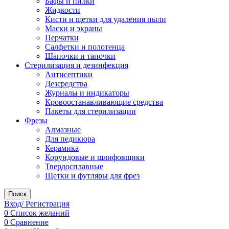
Бафы и пилки
Жидкости
Кисти и щетки для удаления пыли
Маски и экраны
Перчатки
Салфетки и полотенца
Шапочки и тапочки
Стерилизация и дезинфекция
Антисептики
Дезсредства
Журналы и индикаторы
Кровоостанавливающие средства
Пакеты для стерилизации
Фрезы
Алмазные
Для педикюра
Керамика
Корундовые и шлифовщики
Твердосплавные
Щетки и футляры для фрез
Поиск
Вход/ Регистрация
0
Список желаний
0
Сравнение