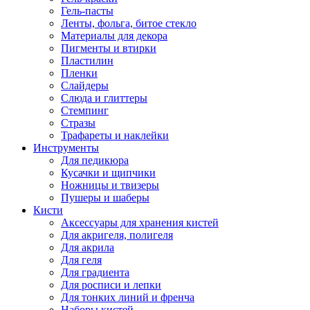
Гель-пасты
Ленты, фольга, битое стекло
Материалы для декора
Пигменты и втирки
Пластилин
Пленки
Слайдеры
Слюда и глиттеры
Стемпинг
Стразы
Трафареты и наклейки
Инструменты
Для педикюра
Кусачки и щипчики
Ножницы и твизеры
Пушеры и шаберы
Кисти
Аксессуары для хранения кистей
Для акригеля, полигеля
Для акрила
Для геля
Для градиента
Для росписи и лепки
Для тонких линий и френча
Наборы кистей