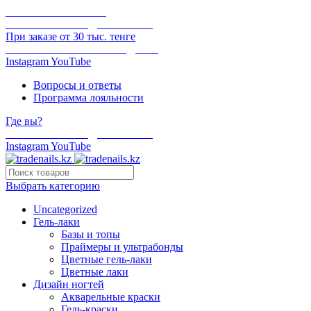
ОНЛАЙН ОПЛАТА
БЕСПЛАТНАЯ ДОСТАВКА
При заказе от 30 тыс. тенге
ОТГРУЗКА В ТОТ ЖЕ ДЕНЬ
Instagram
YouTube
Вопросы и ответы
Программа лояльности
Где вы?
БЕСПЛАТНАЯ ДОСТАВКА
Instagram
YouTube
Выбрать категорию
Uncategorized
Гель-лаки
Базы и топы
Праймеры и ультрабонды
Цветные гель-лаки
Цветные лаки
Дизайн ногтей
Акварельные краски
Гель-краски