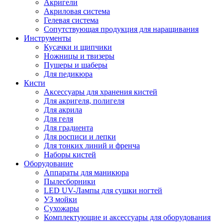
Акригели
Акриловая система
Гелевая система
Сопутствующая продукция для наращивания
Инструменты
Кусачки и щипчики
Ножницы и твизеры
Пушеры и шаберы
Для педикюра
Кисти
Аксессуары для хранения кистей
Для акригеля, полигеля
Для акрила
Для геля
Для градиента
Для росписи и лепки
Для тонких линий и френча
Наборы кистей
Оборудование
Аппараты для маникюра
Пылесборники
LED UV-Лампы для сушки ногтей
УЗ мойки
Сухожары
Комплектующие и аксессуары для оборудования