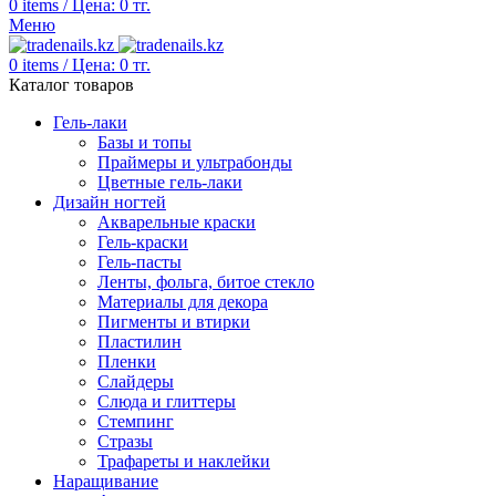
0
items
/
Цена:
0
тг.
Меню
0
items
/
Цена:
0
тг.
Каталог товаров
Гель-лаки
Базы и топы
Праймеры и ультрабонды
Цветные гель-лаки
Дизайн ногтей
Акварельные краски
Гель-краски
Гель-пасты
Ленты, фольга, битое стекло
Материалы для декора
Пигменты и втирки
Пластилин
Пленки
Слайдеры
Слюда и глиттеры
Стемпинг
Стразы
Трафареты и наклейки
Наращивание