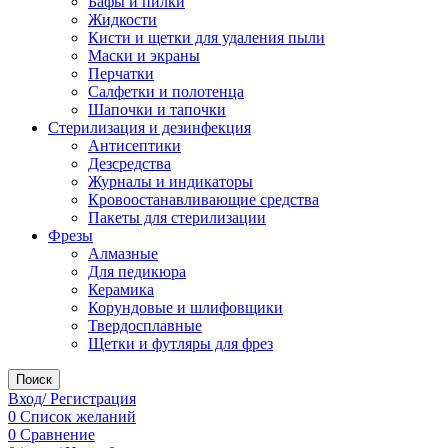
Бафы и пилки
Жидкости
Кисти и щетки для удаления пыли
Маски и экраны
Перчатки
Салфетки и полотенца
Шапочки и тапочки
Стерилизация и дезинфекция
Антисептики
Дезсредства
Журналы и индикаторы
Кровоостанавливающие средства
Пакеты для стерилизации
Фрезы
Алмазные
Для педикюра
Керамика
Корундовые и шлифовщики
Твердосплавные
Щетки и футляры для фрез
Поиск
Вход/ Регистрация
0
Список желаний
0
Сравнение