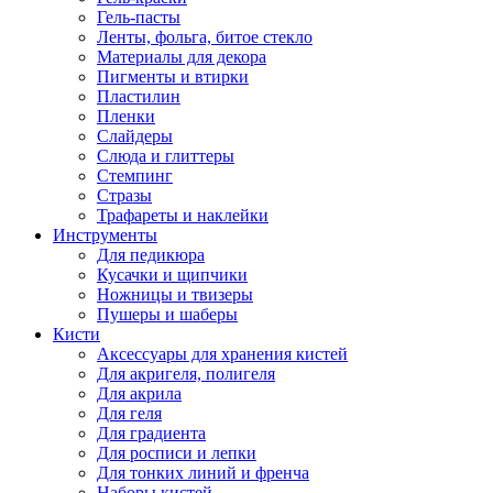
Гель-пасты
Ленты, фольга, битое стекло
Материалы для декора
Пигменты и втирки
Пластилин
Пленки
Слайдеры
Слюда и глиттеры
Стемпинг
Стразы
Трафареты и наклейки
Инструменты
Для педикюра
Кусачки и щипчики
Ножницы и твизеры
Пушеры и шаберы
Кисти
Аксессуары для хранения кистей
Для акригеля, полигеля
Для акрила
Для геля
Для градиента
Для росписи и лепки
Для тонких линий и френча
Наборы кистей