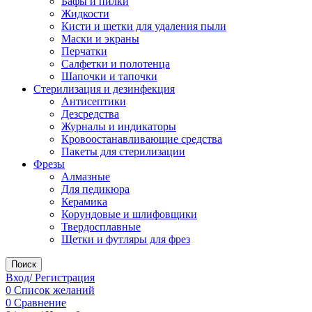
Бафы и пилки
Жидкости
Кисти и щетки для удаления пыли
Маски и экраны
Перчатки
Салфетки и полотенца
Шапочки и тапочки
Стерилизация и дезинфекция
Антисептики
Дезсредства
Журналы и индикаторы
Кровоостанавливающие средства
Пакеты для стерилизации
Фрезы
Алмазные
Для педикюра
Керамика
Корундовые и шлифовщики
Твердосплавные
Щетки и футляры для фрез
Поиск
Вход/ Регистрация
0
Список желаний
0
Сравнение