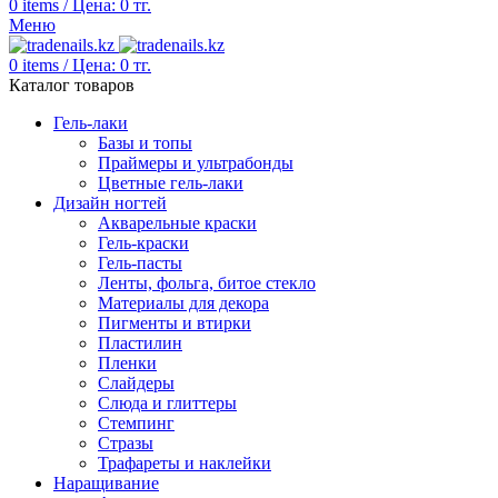
0
items
/
Цена:
0
тг.
Меню
0
items
/
Цена:
0
тг.
Каталог товаров
Гель-лаки
Базы и топы
Праймеры и ультрабонды
Цветные гель-лаки
Дизайн ногтей
Акварельные краски
Гель-краски
Гель-пасты
Ленты, фольга, битое стекло
Материалы для декора
Пигменты и втирки
Пластилин
Пленки
Слайдеры
Слюда и глиттеры
Стемпинг
Стразы
Трафареты и наклейки
Наращивание