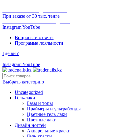
ОНЛАЙН ОПЛАТА
БЕСПЛАТНАЯ ДОСТАВКА
При заказе от 30 тыс. тенге
ОТГРУЗКА В ТОТ ЖЕ ДЕНЬ
Instagram
YouTube
Вопросы и ответы
Программа лояльности
Где вы?
БЕСПЛАТНАЯ ДОСТАВКА
Instagram
YouTube
Выбрать категорию
Uncategorized
Гель-лаки
Базы и топы
Праймеры и ультрабонды
Цветные гель-лаки
Цветные лаки
Дизайн ногтей
Акварельные краски
Гель-краски