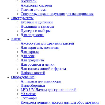
Акригели
Акриловая система
Гелевая система
Сопутствующая продукция для наращивания
Инструменты
Кусачки и щипчики
Ножницы и твизеры
Пушеры и шаберы
Для педикюра
Кисти
Аксессуары для хранения кистей
Для акригеля, полигеля
Для акрила
Для геля
Для градиента
Для росписи и лепки
Для тонких линий и френча
Наборы кистей
Оборудование
Аппараты для маникюра
Пылесборники
LED UV-Лампы для сушки ногтей
УЗ мойки
Сухожары
Комплектующие и аксессуары для оборудования