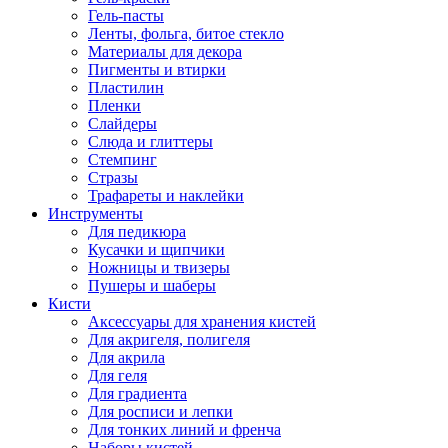
Гель-пасты
Ленты, фольга, битое стекло
Материалы для декора
Пигменты и втирки
Пластилин
Пленки
Слайдеры
Слюда и глиттеры
Стемпинг
Стразы
Трафареты и наклейки
Инструменты
Для педикюра
Кусачки и щипчики
Ножницы и твизеры
Пушеры и шаберы
Кисти
Аксессуары для хранения кистей
Для акригеля, полигеля
Для акрила
Для геля
Для градиента
Для росписи и лепки
Для тонких линий и френча
Наборы кистей