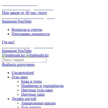
ОНЛАЙН ОПЛАТА
БЕСПЛАТНАЯ ДОСТАВКА
При заказе от 30 тыс. тенге
ОТГРУЗКА В ТОТ ЖЕ ДЕНЬ
Instagram
YouTube
Вопросы и ответы
Программа лояльности
Где вы?
БЕСПЛАТНАЯ ДОСТАВКА
Instagram
YouTube
Выбрать категорию
Uncategorized
Гель-лаки
Базы и топы
Праймеры и ультрабонды
Цветные гель-лаки
Цветные лаки
Дизайн ногтей
Акварельные краски
Гель-краски