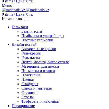
0
items
/
Цена:
0
тг.
Меню
0
items
/
Цена:
0
тг.
Каталог товаров
Гель-лаки
Базы и топы
Праймеры и ультрабонды
Цветные гель-лаки
Дизайн ногтей
Акварельные краски
Гель-краски
Гель-пасты
Ленты, фольга, битое стекло
Материалы для декора
Пигменты и втирки
Пластилин
Пленки
Слайдеры
Слюда и глиттеры
Стемпинг
Стразы
Трафареты и наклейки
Наращивание