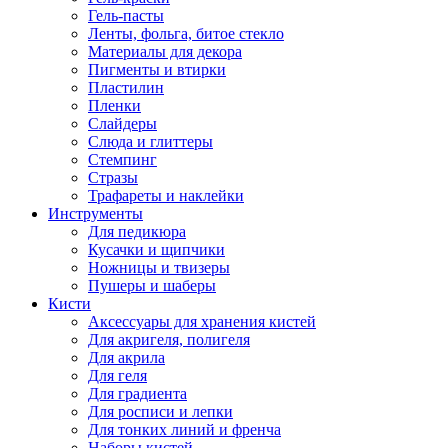
Гель-пасты
Ленты, фольга, битое стекло
Материалы для декора
Пигменты и втирки
Пластилин
Пленки
Слайдеры
Слюда и глиттеры
Стемпинг
Стразы
Трафареты и наклейки
Инструменты
Для педикюра
Кусачки и щипчики
Ножницы и твизеры
Пушеры и шаберы
Кисти
Аксессуары для хранения кистей
Для акригеля, полигеля
Для акрила
Для геля
Для градиента
Для росписи и лепки
Для тонких линий и френча
Наборы кистей