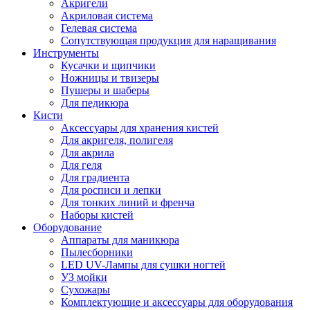
Акригели
Акриловая система
Гелевая система
Сопутствующая продукция для наращивания
Инструменты
Кусачки и щипчики
Ножницы и твизеры
Пушеры и шаберы
Для педикюра
Кисти
Аксессуары для хранения кистей
Для акригеля, полигеля
Для акрила
Для геля
Для градиента
Для росписи и лепки
Для тонких линий и френча
Наборы кистей
Оборудование
Аппараты для маникюра
Пылесборники
LED UV-Лампы для сушки ногтей
УЗ мойки
Сухожары
Комплектующие и аксессуары для оборудования