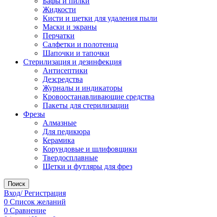
Бафы и пилки
Жидкости
Кисти и щетки для удаления пыли
Маски и экраны
Перчатки
Салфетки и полотенца
Шапочки и тапочки
Стерилизация и дезинфекция
Антисептики
Дезсредства
Журналы и индикаторы
Кровоостанавливающие средства
Пакеты для стерилизации
Фрезы
Алмазные
Для педикюра
Керамика
Корундовые и шлифовщики
Твердосплавные
Щетки и футляры для фрез
Поиск
Вход/ Регистрация
0
Список желаний
0
Сравнение