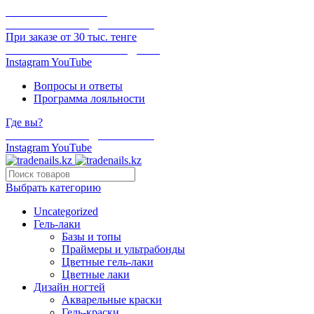
ОНЛАЙН ОПЛАТА
БЕСПЛАТНАЯ ДОСТАВКА
При заказе от 30 тыс. тенге
ОТГРУЗКА В ТОТ ЖЕ ДЕНЬ
Instagram
YouTube
Вопросы и ответы
Программа лояльности
Где вы?
БЕСПЛАТНАЯ ДОСТАВКА
Instagram
YouTube
Выбрать категорию
Uncategorized
Гель-лаки
Базы и топы
Праймеры и ультрабонды
Цветные гель-лаки
Цветные лаки
Дизайн ногтей
Акварельные краски
Гель-краски