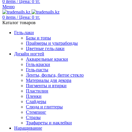
0
items
/
Цена:
0
тг.
Меню
0
items
/
Цена:
0
тг.
Каталог товаров
Гель-лаки
Базы и топы
Праймеры и ультрабонды
Цветные гель-лаки
Дизайн ногтей
Акварельные краски
Гель-краски
Гель-пасты
Ленты, фольга, битое стекло
Материалы для декора
Пигменты и втирки
Пластилин
Пленки
Слайдеры
Слюда и глиттеры
Стемпинг
Стразы
Трафареты и наклейки
Наращивание