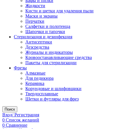
Бафы и пилки
Жидкости
Кисти и щетки для удаления пыли
Маски и экраны
Перчатки
Салфетки и полотенца
Шапочки и тапочки
Стерилизация и дезинфекция
Антисептики
Дезсредства
Журналы и индикаторы
Кровоостанавливающие средства
Пакеты для стерилизации
Фрезы
Алмазные
Для педикюра
Керамика
Корундовые и шлифовщики
Твердосплавные
Щетки и футляры для фрез
Поиск
Вход/ Регистрация
0
Список желаний
0
Сравнение