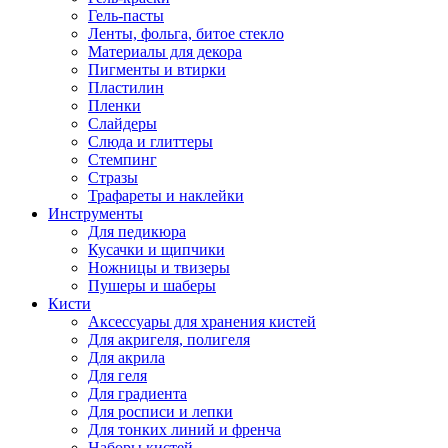
Гель-пасты
Ленты, фольга, битое стекло
Материалы для декора
Пигменты и втирки
Пластилин
Пленки
Слайдеры
Слюда и глиттеры
Стемпинг
Стразы
Трафареты и наклейки
Инструменты
Для педикюра
Кусачки и щипчики
Ножницы и твизеры
Пушеры и шаберы
Кисти
Аксессуары для хранения кистей
Для акригеля, полигеля
Для акрила
Для геля
Для градиента
Для росписи и лепки
Для тонких линий и френча
Наборы кистей