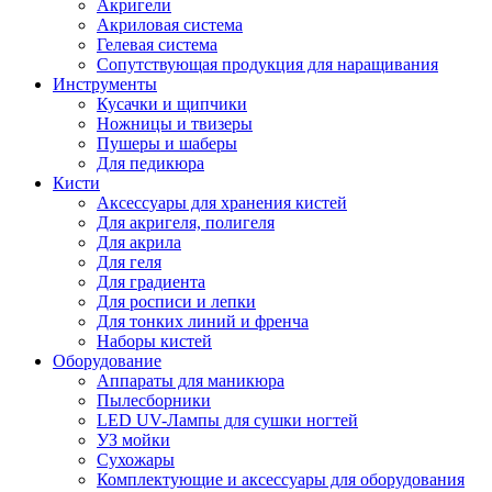
Акригели
Акриловая система
Гелевая система
Сопутствующая продукция для наращивания
Инструменты
Кусачки и щипчики
Ножницы и твизеры
Пушеры и шаберы
Для педикюра
Кисти
Аксессуары для хранения кистей
Для акригеля, полигеля
Для акрила
Для геля
Для градиента
Для росписи и лепки
Для тонких линий и френча
Наборы кистей
Оборудование
Аппараты для маникюра
Пылесборники
LED UV-Лампы для сушки ногтей
УЗ мойки
Сухожары
Комплектующие и аксессуары для оборудования