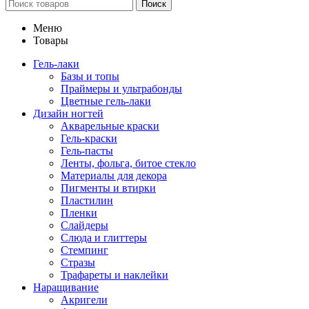
Поиск
Меню
Товары
Гель-лаки
Базы и топы
Праймеры и ультрабонды
Цветные гель-лаки
Дизайн ногтей
Акварельные краски
Гель-краски
Гель-пасты
Ленты, фольга, битое стекло
Материалы для декора
Пигменты и втирки
Пластилин
Пленки
Слайдеры
Слюда и глиттеры
Стемпинг
Стразы
Трафареты и наклейки
Наращивание
Акригели