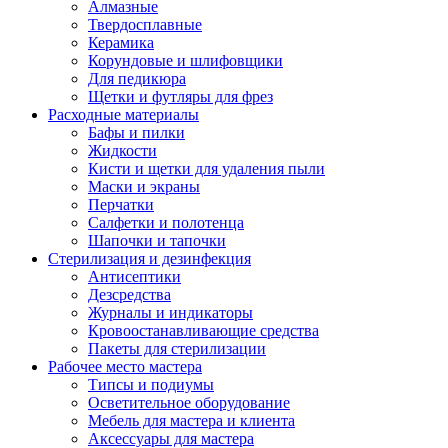
Алмазные
Твердосплавные
Керамика
Корундовые и шлифовщики
Для педикюра
Щетки и футляры для фрез
Расходные материалы
Бафы и пилки
Жидкости
Кисти и щетки для удаления пыли
Маски и экраны
Перчатки
Салфетки и полотенца
Шапочки и тапочки
Стерилизация и дезинфекция
Антисептики
Дезсредства
Журналы и индикаторы
Кровоостанавливающие средства
Пакеты для стерилизации
Рабочее место мастера
Типсы и подиумы
Осветительное оборудование
Мебель для мастера и клиента
Аксессуары для мастера