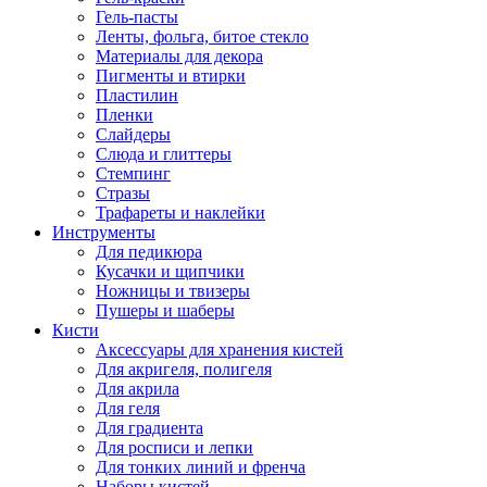
Гель-пасты
Ленты, фольга, битое стекло
Материалы для декора
Пигменты и втирки
Пластилин
Пленки
Слайдеры
Слюда и глиттеры
Стемпинг
Стразы
Трафареты и наклейки
Инструменты
Для педикюра
Кусачки и щипчики
Ножницы и твизеры
Пушеры и шаберы
Кисти
Аксессуары для хранения кистей
Для акригеля, полигеля
Для акрила
Для геля
Для градиента
Для росписи и лепки
Для тонких линий и френча
Наборы кистей