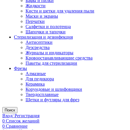
Бафы и пилки
Жидкости
Кисти и щетки для удаления пыли
Маски и экраны
Перчатки
Салфетки и полотенца
Шапочки и тапочки
Стерилизация и дезинфекция
Антисептики
Дезсредства
Журналы и индикаторы
Кровоостанавливающие средства
Пакеты для стерилизации
Фрезы
Алмазные
Для педикюра
Керамика
Корундовые и шлифовщики
Твердосплавные
Щетки и футляры для фрез
Поиск
Вход/ Регистрация
0
Список желаний
0
Сравнение