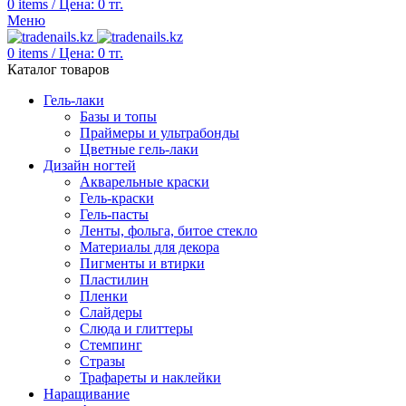
0
items
/
Цена:
0
тг.
Меню
0
items
/
Цена:
0
тг.
Каталог товаров
Гель-лаки
Базы и топы
Праймеры и ультрабонды
Цветные гель-лаки
Дизайн ногтей
Акварельные краски
Гель-краски
Гель-пасты
Ленты, фольга, битое стекло
Материалы для декора
Пигменты и втирки
Пластилин
Пленки
Слайдеры
Слюда и глиттеры
Стемпинг
Стразы
Трафареты и наклейки
Наращивание