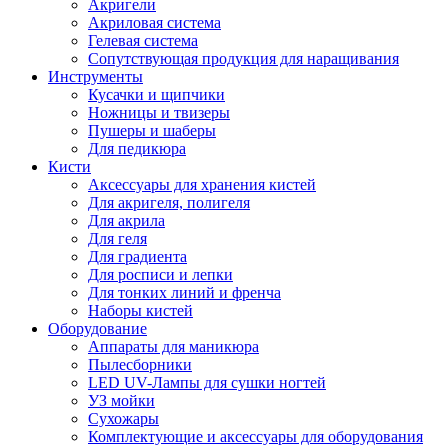
Акригели
Акриловая система
Гелевая система
Сопутствующая продукция для наращивания
Инструменты
Кусачки и щипчики
Ножницы и твизеры
Пушеры и шаберы
Для педикюра
Кисти
Аксессуары для хранения кистей
Для акригеля, полигеля
Для акрила
Для геля
Для градиента
Для росписи и лепки
Для тонких линий и френча
Наборы кистей
Оборудование
Аппараты для маникюра
Пылесборники
LED UV-Лампы для сушки ногтей
УЗ мойки
Сухожары
Комплектующие и аксессуары для оборудования