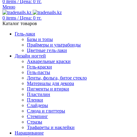
0
items
/
Цена:
0
тг.
Меню
0
items
/
Цена:
0
тг.
Каталог товаров
Гель-лаки
Базы и топы
Праймеры и ультрабонды
Цветные гель-лаки
Дизайн ногтей
Акварельные краски
Гель-краски
Гель-пасты
Ленты, фольга, битое стекло
Материалы для декора
Пигменты и втирки
Пластилин
Пленки
Слайдеры
Слюда и глиттеры
Стемпинг
Стразы
Трафареты и наклейки
Наращивание