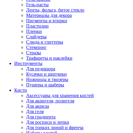
Гель-пасты
Ленты, фольга, битое стекло
Материалы для декора
Пигменты и втирки
Пластилин
Пленки
Слайдеры
Слюда и глиттеры
Стемпинг
Стразы
Трафареты и наклейки
Инструменты
Для педикюра
Кусачки и щипчики
Ножницы и твизеры
Пушеры и шаберы
Кисти
Аксессуары для хранения кистей
Для акригеля, полигеля
Для акрила
Для геля
Для градиента
Для росписи и лепки
Для тонких линий и френча
Наборы кистей