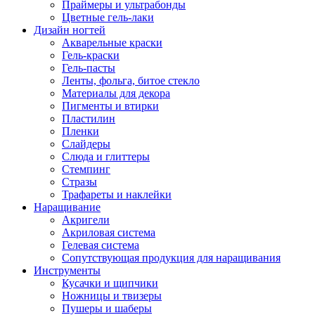
Праймеры и ультрабонды
Цветные гель-лаки
Дизайн ногтей
Акварельные краски
Гель-краски
Гель-пасты
Ленты, фольга, битое стекло
Материалы для декора
Пигменты и втирки
Пластилин
Пленки
Слайдеры
Слюда и глиттеры
Стемпинг
Стразы
Трафареты и наклейки
Наращивание
Акригели
Акриловая система
Гелевая система
Сопутствующая продукция для наращивания
Инструменты
Кусачки и щипчики
Ножницы и твизеры
Пушеры и шаберы