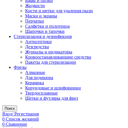
Бафы и пилки
Жидкости
Кисти и щетки для удаления пыли
Маски и экраны
Перчатки
Салфетки и полотенца
Шапочки и тапочки
Стерилизация и дезинфекция
Антисептики
Дезсредства
Журналы и индикаторы
Кровоостанавливающие средства
Пакеты для стерилизации
Фрезы
Алмазные
Для педикюра
Керамика
Корундовые и шлифовщики
Твердосплавные
Щетки и футляры для фрез
Поиск
Вход/ Регистрация
0
Список желаний
0
Сравнение