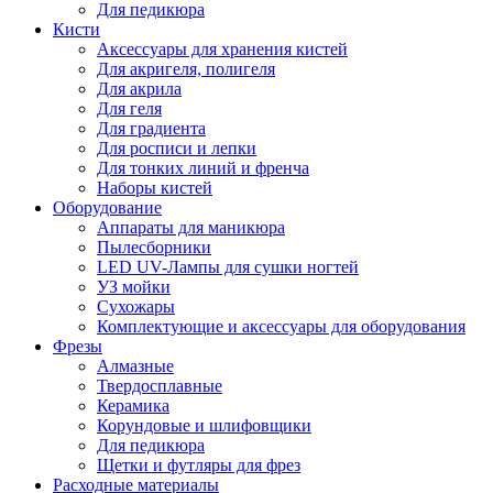
Для педикюра
Кисти
Аксессуары для хранения кистей
Для акригеля, полигеля
Для акрила
Для геля
Для градиента
Для росписи и лепки
Для тонких линий и френча
Наборы кистей
Оборудование
Аппараты для маникюра
Пылесборники
LED UV-Лампы для сушки ногтей
УЗ мойки
Сухожары
Комплектующие и аксессуары для оборудования
Фрезы
Алмазные
Твердосплавные
Керамика
Корундовые и шлифовщики
Для педикюра
Щетки и футляры для фрез
Расходные материалы