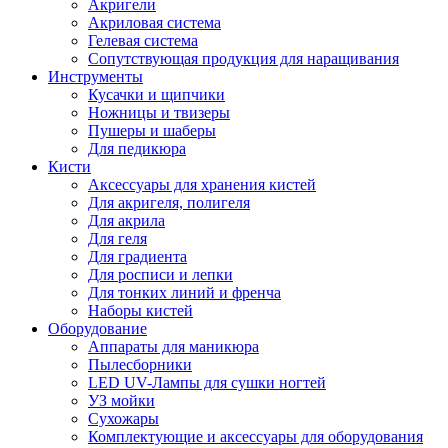
Акригели
Акриловая система
Гелевая система
Сопутствующая продукция для наращивания
Инструменты
Кусачки и щипчики
Ножницы и твизеры
Пушеры и шаберы
Для педикюра
Кисти
Аксессуары для хранения кистей
Для акригеля, полигеля
Для акрила
Для геля
Для градиента
Для росписи и лепки
Для тонких линий и френча
Наборы кистей
Оборудование
Аппараты для маникюра
Пылесборники
LED UV-Лампы для сушки ногтей
УЗ мойки
Сухожары
Комплектующие и аксессуары для оборудования