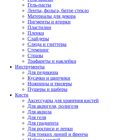
Гель-пасты
Ленты, фольга, битое стекло
Материалы для декора
Пигменты и втирки
Пластилин
Пленки
Слайдеры
Слюда и глиттеры
Стемпинг
Стразы
Трафареты и наклейки
Инструменты
Для педикюра
Кусачки и щипчики
Ножницы и твизеры
Пушеры и шаберы
Кисти
Аксессуары для хранения кистей
Для акригеля, полигеля
Для акрила
Для геля
Для градиента
Для росписи и лепки
Для тонких линий и френча
Наборы кистей