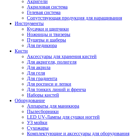
Акригели
Акриловая система
Гелевая система
Сопутствующая продукция для наращивания
Инструменты
Кусачки и щипчики
Ножницы и твизеры
Пушеры и шаберы
Для педикюра
Кисти
Аксессуары для хранения кистей
Для акригеля, полигеля
Для акрила
Для геля
Для градиента
Для росписи и лепки
Для тонких линий и френча
Наборы кистей
Оборудование
Аппараты для маникюра
Пылесборники
LED UV-Лампы для сушки ногтей
УЗ мойки
Сухожары
Комплектующие и аксессуары для оборудования