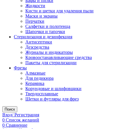
Бафы и пилки
Жидкости
Кисти и щетки для удаления пыли
Маски и экраны
Перчатки
Салфетки и полотенца
Шапочки и тапочки
Стерилизация и дезинфекция
Антисептики
Дезсредства
Журналы и индикаторы
Кровоостанавливающие средства
Пакеты для стерилизации
Фрезы
Алмазные
Для педикюра
Керамика
Корундовые и шлифовщики
Твердосплавные
Щетки и футляры для фрез
Поиск
Вход/ Регистрация
0
Список желаний
0
Сравнение