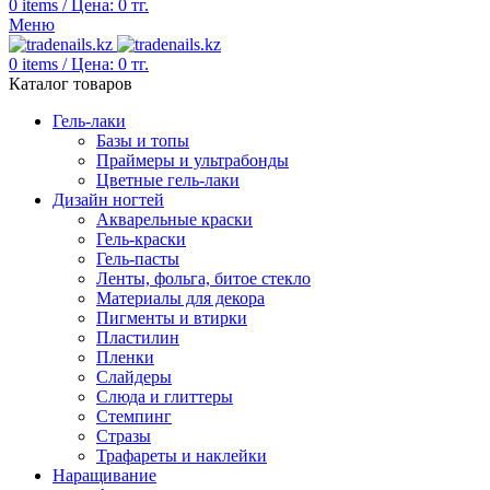
0
items
/
Цена:
0
тг.
Меню
0
items
/
Цена:
0
тг.
Каталог товаров
Гель-лаки
Базы и топы
Праймеры и ультрабонды
Цветные гель-лаки
Дизайн ногтей
Акварельные краски
Гель-краски
Гель-пасты
Ленты, фольга, битое стекло
Материалы для декора
Пигменты и втирки
Пластилин
Пленки
Слайдеры
Слюда и глиттеры
Стемпинг
Стразы
Трафареты и наклейки
Наращивание