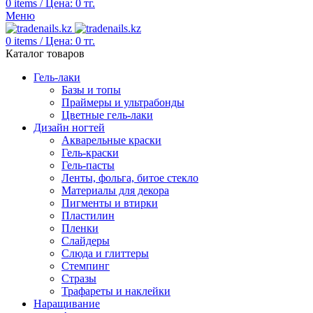
0
items
/
Цена:
0
тг.
Меню
0
items
/
Цена:
0
тг.
Каталог товаров
Гель-лаки
Базы и топы
Праймеры и ультрабонды
Цветные гель-лаки
Дизайн ногтей
Акварельные краски
Гель-краски
Гель-пасты
Ленты, фольга, битое стекло
Материалы для декора
Пигменты и втирки
Пластилин
Пленки
Слайдеры
Слюда и глиттеры
Стемпинг
Стразы
Трафареты и наклейки
Наращивание