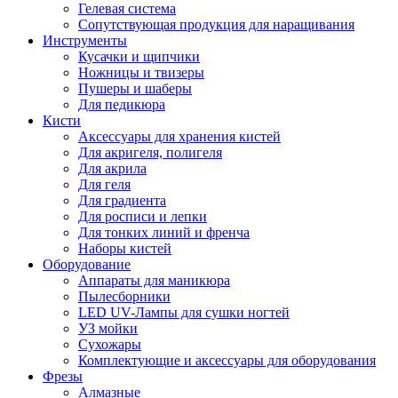
Гелевая система
Сопутствующая продукция для наращивания
Инструменты
Кусачки и щипчики
Ножницы и твизеры
Пушеры и шаберы
Для педикюра
Кисти
Аксессуары для хранения кистей
Для акригеля, полигеля
Для акрила
Для геля
Для градиента
Для росписи и лепки
Для тонких линий и френча
Наборы кистей
Оборудование
Аппараты для маникюра
Пылесборники
LED UV-Лампы для сушки ногтей
УЗ мойки
Сухожары
Комплектующие и аксессуары для оборудования
Фрезы
Алмазные