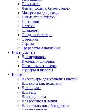
Гель-пасты
Ленты, фольга, битое стекло
Материалы для декора
Пигменты и втирки
Пластилин
Пленки
Слайдеры
Слюда и глиттеры
Стемпинг
Стразы
Трафареты и наклейки
Инструменты
Для педикюра
Кусачки и щипчики
Ножницы и твизеры
Пушеры и шаберы
Кисти
Аксессуары для хранения кистей
Для акригеля, полигеля
Для акрила
Для геля
Для градиента
Для росписи и лепки
Для тонких линий и френча
Наборы кистей