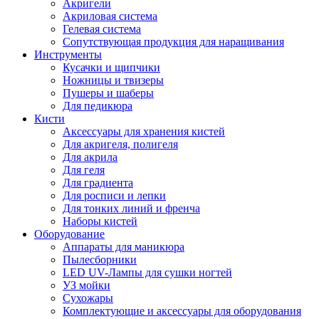
Акригели
Акриловая система
Гелевая система
Сопутствующая продукция для наращивания
Инструменты
Кусачки и щипчики
Ножницы и твизеры
Пушеры и шаберы
Для педикюра
Кисти
Аксессуары для хранения кистей
Для акригеля, полигеля
Для акрила
Для геля
Для градиента
Для росписи и лепки
Для тонких линий и френча
Наборы кистей
Оборудование
Аппараты для маникюра
Пылесборники
LED UV-Лампы для сушки ногтей
УЗ мойки
Сухожары
Комплектующие и аксессуары для оборудования