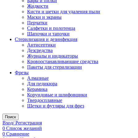
Бафы и пилки
Жидкости
Кисти и щетки для удаления пыли
Маски и экраны
Перчатки
Салфетки и полотенца
Шапочки и тапочки
Стерилизация и дезинфекция
Антисептики
Дезсредства
Журналы и индикаторы
Кровоостанавливающие средства
Пакеты для стерилизации
Фрезы
Алмазные
Для педикюра
Керамика
Корундовые и шлифовщики
Твердосплавные
Щетки и футляры для фрез
Поиск
Вход/ Регистрация
0
Список желаний
0
Сравнение