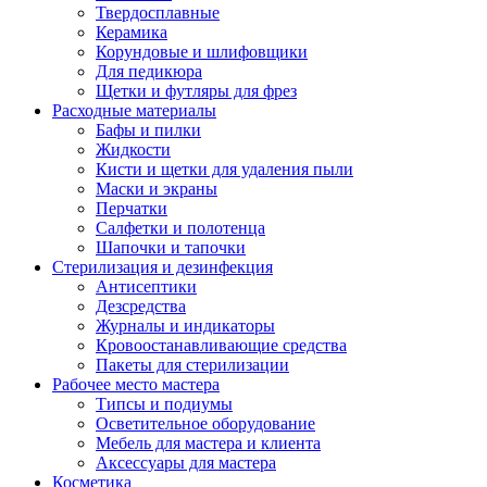
Твердосплавные
Керамика
Корундовые и шлифовщики
Для педикюра
Щетки и футляры для фрез
Расходные материалы
Бафы и пилки
Жидкости
Кисти и щетки для удаления пыли
Маски и экраны
Перчатки
Салфетки и полотенца
Шапочки и тапочки
Стерилизация и дезинфекция
Антисептики
Дезсредства
Журналы и индикаторы
Кровоостанавливающие средства
Пакеты для стерилизации
Рабочее место мастера
Типсы и подиумы
Осветительное оборудование
Мебель для мастера и клиента
Аксессуары для мастера
Косметика