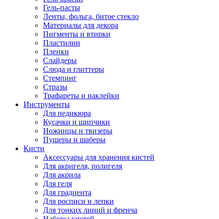
Гель-пасты
Ленты, фольга, битое стекло
Материалы для декора
Пигменты и втирки
Пластилин
Пленки
Слайдеры
Слюда и глиттеры
Стемпинг
Стразы
Трафареты и наклейки
Инструменты
Для педикюра
Кусачки и щипчики
Ножницы и твизеры
Пушеры и шаберы
Кисти
Аксессуары для хранения кистей
Для акригеля, полигеля
Для акрила
Для геля
Для градиента
Для росписи и лепки
Для тонких линий и френча
Наборы кистей