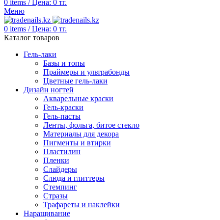
0
items
/
Цена:
0
тг.
Меню
0
items
/
Цена:
0
тг.
Каталог товаров
Гель-лаки
Базы и топы
Праймеры и ультрабонды
Цветные гель-лаки
Дизайн ногтей
Акварельные краски
Гель-краски
Гель-пасты
Ленты, фольга, битое стекло
Материалы для декора
Пигменты и втирки
Пластилин
Пленки
Слайдеры
Слюда и глиттеры
Стемпинг
Стразы
Трафареты и наклейки
Наращивание