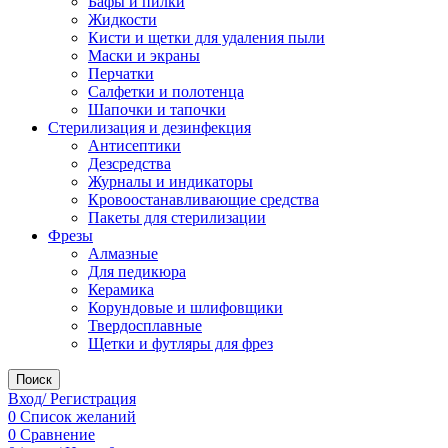
Бафы и пилки
Жидкости
Кисти и щетки для удаления пыли
Маски и экраны
Перчатки
Салфетки и полотенца
Шапочки и тапочки
Стерилизация и дезинфекция
Антисептики
Дезсредства
Журналы и индикаторы
Кровоостанавливающие средства
Пакеты для стерилизации
Фрезы
Алмазные
Для педикюра
Керамика
Корундовые и шлифовщики
Твердосплавные
Щетки и футляры для фрез
Поиск
Вход/ Регистрация
0
Список желаний
0
Сравнение