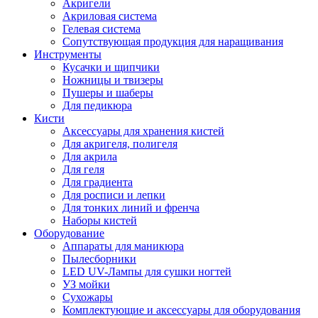
Акригели
Акриловая система
Гелевая система
Сопутствующая продукция для наращивания
Инструменты
Кусачки и щипчики
Ножницы и твизеры
Пушеры и шаберы
Для педикюра
Кисти
Аксессуары для хранения кистей
Для акригеля, полигеля
Для акрила
Для геля
Для градиента
Для росписи и лепки
Для тонких линий и френча
Наборы кистей
Оборудование
Аппараты для маникюра
Пылесборники
LED UV-Лампы для сушки ногтей
УЗ мойки
Сухожары
Комплектующие и аксессуары для оборудования