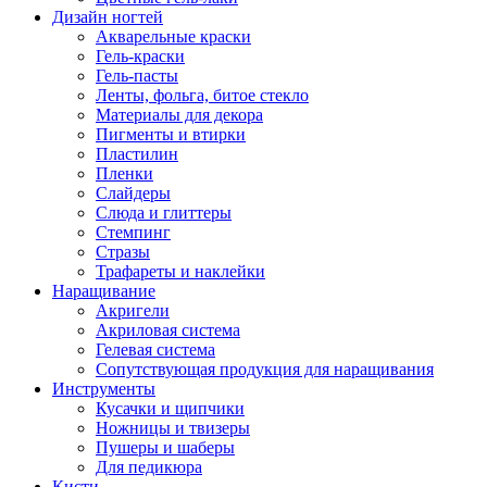
Дизайн ногтей
Акварельные краски
Гель-краски
Гель-пасты
Ленты, фольга, битое стекло
Материалы для декора
Пигменты и втирки
Пластилин
Пленки
Слайдеры
Слюда и глиттеры
Стемпинг
Стразы
Трафареты и наклейки
Наращивание
Акригели
Акриловая система
Гелевая система
Сопутствующая продукция для наращивания
Инструменты
Кусачки и щипчики
Ножницы и твизеры
Пушеры и шаберы
Для педикюра
Кисти