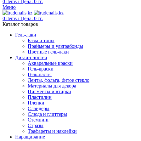
0
items
/
Цена:
0
тг.
Меню
0
items
/
Цена:
0
тг.
Каталог товаров
Гель-лаки
Базы и топы
Праймеры и ультрабонды
Цветные гель-лаки
Дизайн ногтей
Акварельные краски
Гель-краски
Гель-пасты
Ленты, фольга, битое стекло
Материалы для декора
Пигменты и втирки
Пластилин
Пленки
Слайдеры
Слюда и глиттеры
Стемпинг
Стразы
Трафареты и наклейки
Наращивание