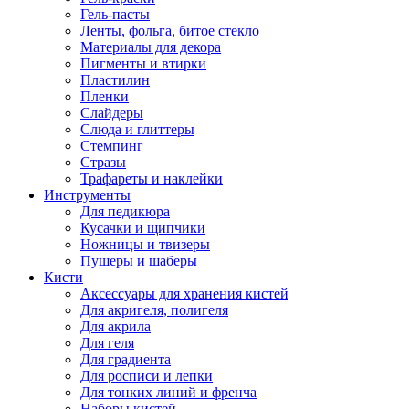
Гель-пасты
Ленты, фольга, битое стекло
Материалы для декора
Пигменты и втирки
Пластилин
Пленки
Слайдеры
Слюда и глиттеры
Стемпинг
Стразы
Трафареты и наклейки
Инструменты
Для педикюра
Кусачки и щипчики
Ножницы и твизеры
Пушеры и шаберы
Кисти
Аксессуары для хранения кистей
Для акригеля, полигеля
Для акрила
Для геля
Для градиента
Для росписи и лепки
Для тонких линий и френча
Наборы кистей