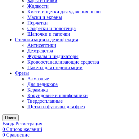
Бафы и пилки
Жидкости
Кисти и щетки для удаления пыли
Маски и экраны
Перчатки
Салфетки и полотенца
Шапочки и тапочки
Стерилизация и дезинфекция
Антисептики
Дезсредства
Журналы и индикаторы
Кровоостанавливающие средства
Пакеты для стерилизации
Фрезы
Алмазные
Для педикюра
Керамика
Корундовые и шлифовщики
Твердосплавные
Щетки и футляры для фрез
Поиск
Вход/ Регистрация
0
Список желаний
0
Сравнение