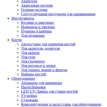
Акригели
Акриловая система
Гелевая система
Сопутствующая продукция для наращивания
Инструменты
Кусачки и щипчики
Ножницы и твизеры
Пушеры и шаберы
Для педикюра
Кисти
Аксессуары для хранения кистей
Для акригеля, полигеля
Для акрила
Для геля
Для градиента
Для росписи и лепки
Для тонких линий и френча
Наборы кистей
Оборудование
Аппараты для маникюра
Пылесборники
LED UV-Лампы для сушки ногтей
УЗ мойки
Сухожары
Комплектующие и аксессуары для оборудования