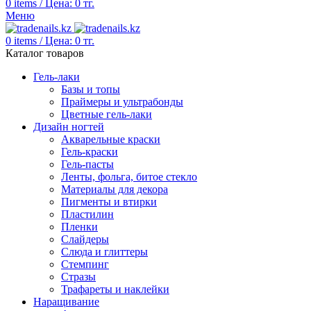
0
items
/
Цена:
0
тг.
Меню
0
items
/
Цена:
0
тг.
Каталог товаров
Гель-лаки
Базы и топы
Праймеры и ультрабонды
Цветные гель-лаки
Дизайн ногтей
Акварельные краски
Гель-краски
Гель-пасты
Ленты, фольга, битое стекло
Материалы для декора
Пигменты и втирки
Пластилин
Пленки
Слайдеры
Слюда и глиттеры
Стемпинг
Стразы
Трафареты и наклейки
Наращивание