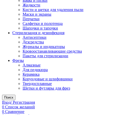
Бафы и пилки
Жидкости
Кисти и щетки для удаления пыли
Маски и экраны
Перчатки
Салфетки и полотенца
Шапочки и тапочки
Стерилизация и дезинфекция
Антисептики
Дезсредства
Журналы и индикаторы
Кровоостанавливающие средства
Пакеты для стерилизации
Фрезы
Алмазные
Для педикюра
Керамика
Корундовые и шлифовщики
Твердосплавные
Щетки и футляры для фрез
Поиск
Вход/ Регистрация
0
Список желаний
0
Сравнение