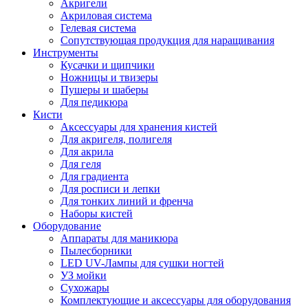
Акригели
Акриловая система
Гелевая система
Сопутствующая продукция для наращивания
Инструменты
Кусачки и щипчики
Ножницы и твизеры
Пушеры и шаберы
Для педикюра
Кисти
Аксессуары для хранения кистей
Для акригеля, полигеля
Для акрила
Для геля
Для градиента
Для росписи и лепки
Для тонких линий и френча
Наборы кистей
Оборудование
Аппараты для маникюра
Пылесборники
LED UV-Лампы для сушки ногтей
УЗ мойки
Сухожары
Комплектующие и аксессуары для оборудования