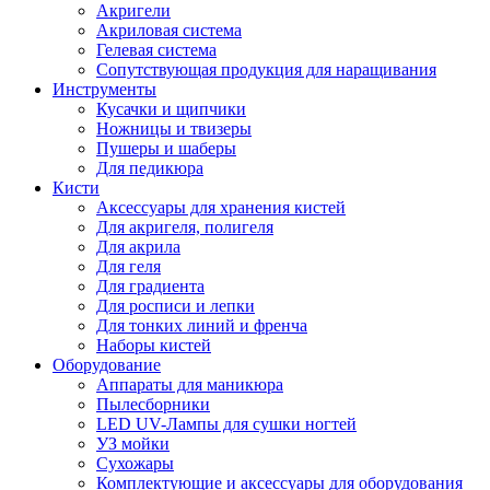
Акригели
Акриловая система
Гелевая система
Сопутствующая продукция для наращивания
Инструменты
Кусачки и щипчики
Ножницы и твизеры
Пушеры и шаберы
Для педикюра
Кисти
Аксессуары для хранения кистей
Для акригеля, полигеля
Для акрила
Для геля
Для градиента
Для росписи и лепки
Для тонких линий и френча
Наборы кистей
Оборудование
Аппараты для маникюра
Пылесборники
LED UV-Лампы для сушки ногтей
УЗ мойки
Сухожары
Комплектующие и аксессуары для оборудования