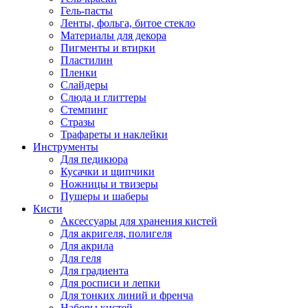
Гель-пасты
Ленты, фольга, битое стекло
Материалы для декора
Пигменты и втирки
Пластилин
Пленки
Слайдеры
Слюда и глиттеры
Стемпинг
Стразы
Трафареты и наклейки
Инструменты
Для педикюра
Кусачки и щипчики
Ножницы и твизеры
Пушеры и шаберы
Кисти
Аксессуары для хранения кистей
Для акригеля, полигеля
Для акрила
Для геля
Для градиента
Для росписи и лепки
Для тонких линий и френча
Наборы кистей