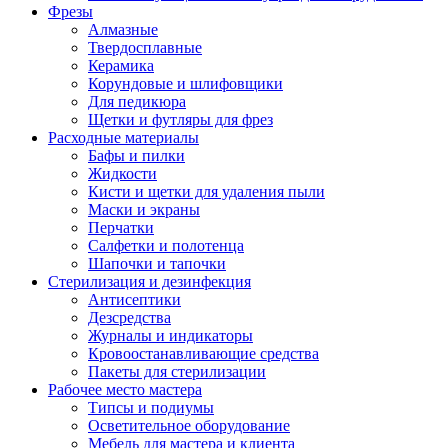
Фрезы
Алмазные
Твердосплавные
Керамика
Корундовые и шлифовщики
Для педикюра
Щетки и футляры для фрез
Расходные материалы
Бафы и пилки
Жидкости
Кисти и щетки для удаления пыли
Маски и экраны
Перчатки
Салфетки и полотенца
Шапочки и тапочки
Стерилизация и дезинфекция
Антисептики
Дезсредства
Журналы и индикаторы
Кровоостанавливающие средства
Пакеты для стерилизации
Рабочее место мастера
Типсы и подиумы
Осветительное оборудование
Мебель для мастера и клиента