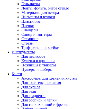
Гель-пасты
Ленты, фольга, битое стекло
Материалы для декора
Пигменты и втирки
Пластилин
Пленки
Слайдеры
Слюда и глиттеры
Стемпинг
Стразы
Трафареты и наклейки
Инструменты
Для педикюра
Кусачки и щипчики
Ножницы и твизеры
Пушеры и шаберы
Кисти
Аксессуары для хранения кистей
Для акригеля, полигеля
Для акрила
Для геля
Для градиента
Для росписи и лепки
Для тонких линий и френча
Наборы кистей