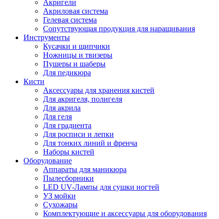
Акригели
Акриловая система
Гелевая система
Сопутствующая продукция для наращивания
Инструменты
Кусачки и щипчики
Ножницы и твизеры
Пушеры и шаберы
Для педикюра
Кисти
Аксессуары для хранения кистей
Для акригеля, полигеля
Для акрила
Для геля
Для градиента
Для росписи и лепки
Для тонких линий и френча
Наборы кистей
Оборудование
Аппараты для маникюра
Пылесборники
LED UV-Лампы для сушки ногтей
УЗ мойки
Сухожары
Комплектующие и аксессуары для оборудования