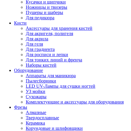
Кусачки и щипчики
Ножницы и твизеры
Пушеры и шаберы
Для педикюра
Кисти
Аксессуары для хранения кистей
Для акригеля, полигеля
Для акрила
Для геля
Для градиента
Для росписи и лепки
Для тонких линий и френча
Наборы кистей
Оборудование
Аппараты для маникюра
Пылесборники
LED UV-Лампы для сушки ногтей
УЗ мойки
Сухожары
Комплектующие и аксессуары для оборудования
Фрезы
Алмазные
Твердосплавные
Керамика
Корундовые и шлифовщики