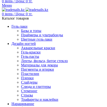
0
items
/
Цена:
0
тг.
Меню
0
items
/
Цена:
0
тг.
Каталог товаров
Гель-лаки
Базы и топы
Праймеры и ультрабонды
Цветные гель-лаки
Дизайн ногтей
Акварельные краски
Гель-краски
Гель-пасты
Ленты, фольга, битое стекло
Материалы для декора
Пигменты и втирки
Пластилин
Пленки
Слайдеры
Слюда и глиттеры
Стемпинг
Стразы
Трафареты и наклейки
Наращивание