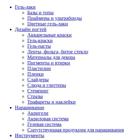
Гель-лаки
Базы и топы
Праймеры и ультрабонды
Цветные гель-лаки
Дизайн ногтей
Акварельные краски
Гель-краски
Гель-пасты
Ленты, фольга, битое стекло
Материалы для декора
Пигменты и втирки
Пластилин
Пленки
Слайдеры
Слюда и глиттеры
Стемпинг
Стразы
Трафареты и наклейки
Наращивание
Акригели
Акриловая система
Гелевая система
Сопутствующая продукция для наращивания
Инструменты