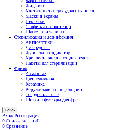
Бафы и пилки
Жидкости
Кисти и щетки для удаления пыли
Маски и экраны
Перчатки
Салфетки и полотенца
Шапочки и тапочки
Стерилизация и дезинфекция
Антисептики
Дезсредства
Журналы и индикаторы
Кровоостанавливающие средства
Пакеты для стерилизации
Фрезы
Алмазные
Для педикюра
Керамика
Корундовые и шлифовщики
Твердосплавные
Щетки и футляры для фрез
Поиск
Вход/ Регистрация
0
Список желаний
0
Сравнение