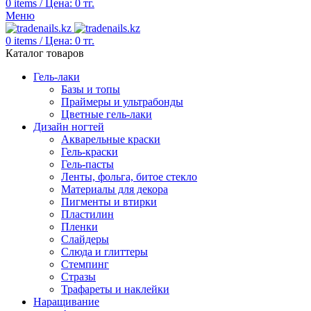
0
items
/
Цена:
0
тг.
Меню
0
items
/
Цена:
0
тг.
Каталог товаров
Гель-лаки
Базы и топы
Праймеры и ультрабонды
Цветные гель-лаки
Дизайн ногтей
Акварельные краски
Гель-краски
Гель-пасты
Ленты, фольга, битое стекло
Материалы для декора
Пигменты и втирки
Пластилин
Пленки
Слайдеры
Слюда и глиттеры
Стемпинг
Стразы
Трафареты и наклейки
Наращивание