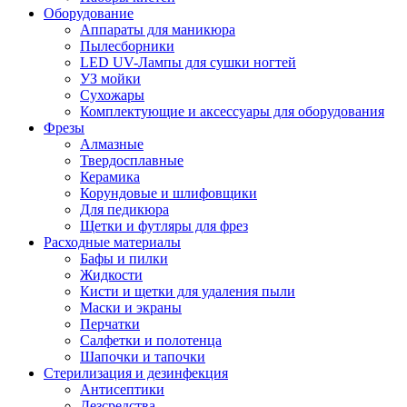
Оборудование
Аппараты для маникюра
Пылесборники
LED UV-Лампы для сушки ногтей
УЗ мойки
Сухожары
Комплектующие и аксессуары для оборудования
Фрезы
Алмазные
Твердосплавные
Керамика
Корундовые и шлифовщики
Для педикюра
Щетки и футляры для фрез
Расходные материалы
Бафы и пилки
Жидкости
Кисти и щетки для удаления пыли
Маски и экраны
Перчатки
Салфетки и полотенца
Шапочки и тапочки
Стерилизация и дезинфекция
Антисептики
Дезсредства