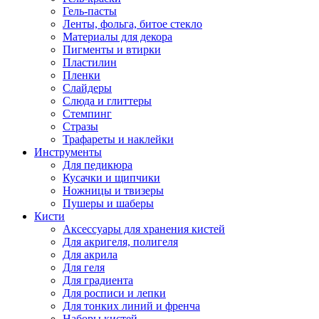
Гель-пасты
Ленты, фольга, битое стекло
Материалы для декора
Пигменты и втирки
Пластилин
Пленки
Слайдеры
Слюда и глиттеры
Стемпинг
Стразы
Трафареты и наклейки
Инструменты
Для педикюра
Кусачки и щипчики
Ножницы и твизеры
Пушеры и шаберы
Кисти
Аксессуары для хранения кистей
Для акригеля, полигеля
Для акрила
Для геля
Для градиента
Для росписи и лепки
Для тонких линий и френча
Наборы кистей