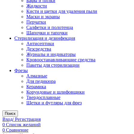
Бафы и пилки
Жидкости
Кисти и щетки для удаления пыли
Маски и экраны
Перчатки
Салфетки и полотенца
Шапочки и тапочки
Стерилизация и дезинфекция
Антисептики
Дезсредства
Журналы и индикаторы
Кровоостанавливающие средства
Пакеты для стерилизации
Фрезы
Алмазные
Для педикюра
Керамика
Корундовые и шлифовщики
Твердосплавные
Щетки и футляры для фрез
Поиск
Вход/ Регистрация
0
Список желаний
0
Сравнение