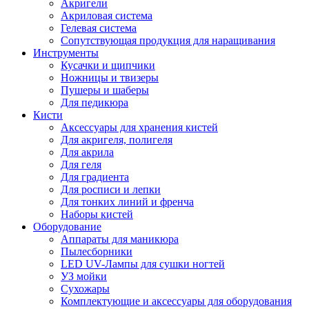
Акригели
Акриловая система
Гелевая система
Сопутствующая продукция для наращивания
Инструменты
Кусачки и щипчики
Ножницы и твизеры
Пушеры и шаберы
Для педикюра
Кисти
Аксессуары для хранения кистей
Для акригеля, полигеля
Для акрила
Для геля
Для градиента
Для росписи и лепки
Для тонких линий и френча
Наборы кистей
Оборудование
Аппараты для маникюра
Пылесборники
LED UV-Лампы для сушки ногтей
УЗ мойки
Сухожары
Комплектующие и аксессуары для оборудования