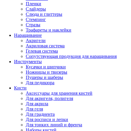
Пленки
Слайдеры
Слюда и глиттеры
Стемпинг
Стразы
Трафареты и наклейки
Наращивание
Акригели
Акриловая система
Гелевая система
Сопутствующая продукция для наращивания
Инструменты
Кусачки и щипчики
Ножницы и твизеры
Пушеры и шаберы
Для педикюра
Кисти
Аксессуары для хранения кистей
Для акригеля, полигеля
Для акрила
Для геля
Для градиента
Для росписи и лепки
Для тонких линий и френча
Наборы кистей