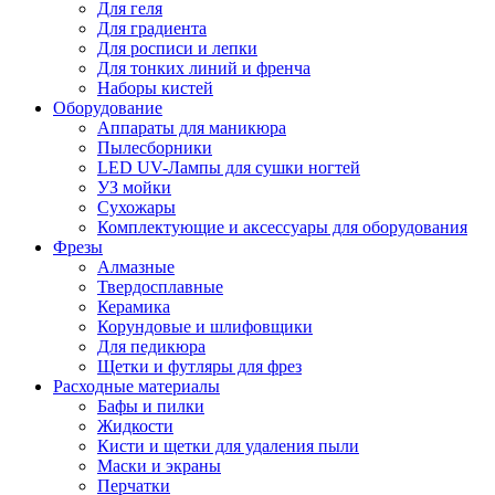
Для геля
Для градиента
Для росписи и лепки
Для тонких линий и френча
Наборы кистей
Оборудование
Аппараты для маникюра
Пылесборники
LED UV-Лампы для сушки ногтей
УЗ мойки
Сухожары
Комплектующие и аксессуары для оборудования
Фрезы
Алмазные
Твердосплавные
Керамика
Корундовые и шлифовщики
Для педикюра
Щетки и футляры для фрез
Расходные материалы
Бафы и пилки
Жидкости
Кисти и щетки для удаления пыли
Маски и экраны
Перчатки