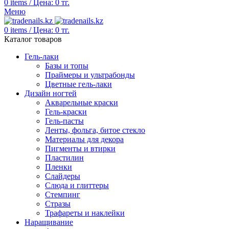
0
items
/
Цена:
0
тг.
Меню
0
items
/
Цена:
0
тг.
Каталог товаров
Гель-лаки
Базы и топы
Праймеры и ультрабонды
Цветные гель-лаки
Дизайн ногтей
Акварельные краски
Гель-краски
Гель-пасты
Ленты, фольга, битое стекло
Материалы для декора
Пигменты и втирки
Пластилин
Пленки
Слайдеры
Слюда и глиттеры
Стемпинг
Стразы
Трафареты и наклейки
Наращивание