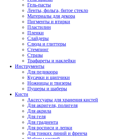
Гель-пасты
Ленты, фольга, битое стекло
Материалы для декора
Пигменты и втирки
Пластилин
Пленки
Слайдеры
Слюда и глиттеры
Стемпинг
Стразы
Трафареты и наклейки
Инструменты
Для педикюра
Кусачки и щипчики
Ножницы и твизеры
Пушеры и шаберы
Кисти
Аксессуары для хранения кистей
Для акригеля, полигеля
Для акрила
Для геля
Для градиента
Для росписи и лепки
Для тонких линий и френча
Наборы кистей