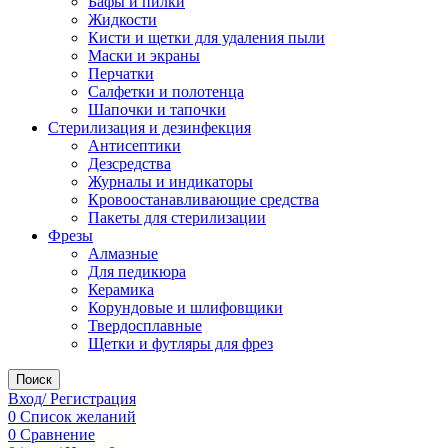
Бафы и пилки
Жидкости
Кисти и щетки для удаления пыли
Маски и экраны
Перчатки
Салфетки и полотенца
Шапочки и тапочки
Стерилизация и дезинфекция
Антисептики
Дезсредства
Журналы и индикаторы
Кровоостанавливающие средства
Пакеты для стерилизации
Фрезы
Алмазные
Для педикюра
Керамика
Корундовые и шлифовщики
Твердосплавные
Щетки и футляры для фрез
Поиск
Вход/ Регистрация
0
Список желаний
0
Сравнение