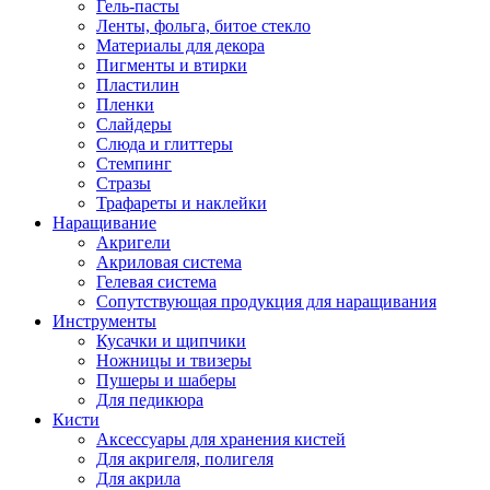
Гель-пасты
Ленты, фольга, битое стекло
Материалы для декора
Пигменты и втирки
Пластилин
Пленки
Слайдеры
Слюда и глиттеры
Стемпинг
Стразы
Трафареты и наклейки
Наращивание
Акригели
Акриловая система
Гелевая система
Сопутствующая продукция для наращивания
Инструменты
Кусачки и щипчики
Ножницы и твизеры
Пушеры и шаберы
Для педикюра
Кисти
Аксессуары для хранения кистей
Для акригеля, полигеля
Для акрила