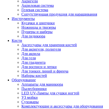
Акригели
Акриловая система
Гелевая система
Сопутствующая продукция для наращивания
Инструменты
Кусачки и щипчики
Ножницы и твизеры
Пушеры и шаберы
Для педикюра
Кисти
Аксессуары для хранения кистей
Для акригеля, полигеля
Для акрила
Для геля
Для градиента
Для росписи и лепки
Для тонких линий и френча
Наборы кистей
Оборудование
Аппараты для маникюра
Пылесборники
LED UV-Лампы для сушки ногтей
УЗ мойки
Сухожары
Комплектующие и аксессуары для оборудования