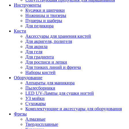
Инструменты
Кусачки и щипчики
Ножницы и твизеры
Пушеры и шаберы
Для педикюра
Кисти
Аксессуары для хранения кистей
Для акригеля, полигеля
Для акрила
Для геля
Для градиента
Для росписи и лепки
Для тонких линий и френча
Наборы кистей
Оборудование
Аппараты для маникюра
Пылесборники
LED UV-Лампы для сушки ногтей
УЗ мойки
Сухожары
Комплектующие и аксессуары для оборудования
Фрезы
Алмазные
Твердосплавные