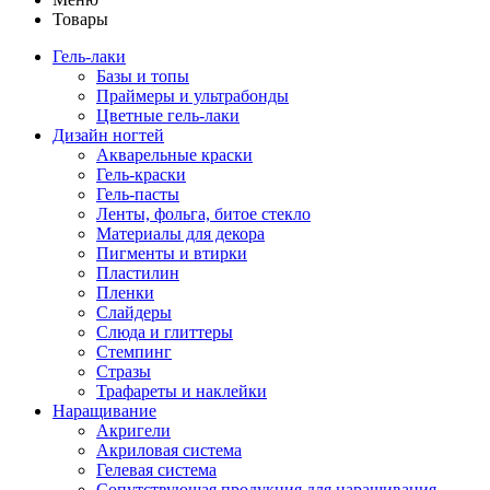
Товары
Гель-лаки
Базы и топы
Праймеры и ультрабонды
Цветные гель-лаки
Дизайн ногтей
Акварельные краски
Гель-краски
Гель-пасты
Ленты, фольга, битое стекло
Материалы для декора
Пигменты и втирки
Пластилин
Пленки
Слайдеры
Слюда и глиттеры
Стемпинг
Стразы
Трафареты и наклейки
Наращивание
Акригели
Акриловая система
Гелевая система
Сопутствующая продукция для наращивания