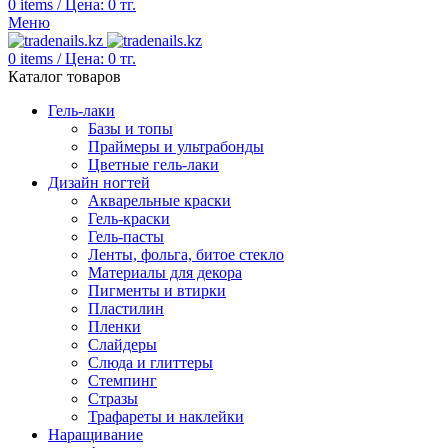
0
items
/
Цена:
0
тг.
Меню
0
items
/
Цена:
0
тг.
Каталог товаров
Гель-лаки
Базы и топы
Праймеры и ультрабонды
Цветные гель-лаки
Дизайн ногтей
Акварельные краски
Гель-краски
Гель-пасты
Ленты, фольга, битое стекло
Материалы для декора
Пигменты и втирки
Пластилин
Пленки
Слайдеры
Слюда и глиттеры
Стемпинг
Стразы
Трафареты и наклейки
Наращивание