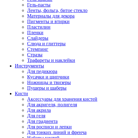
Гель-пасты
Ленты, фольга, битое стекло
Материалы для декора
Пигменты и втирки
Пластилин
Пленки
Слайдеры
Слюда и глиттеры
Стемпинг
Стразы
Трафареты и наклейки
Инструменты
Для педикюра
Кусачки и щипчики
Ножницы и твизеры
Пушеры и шаберы
Кисти
Аксессуары для хранения кистей
Для акригеля, полигеля
Для акрила
Для геля
Для градиента
Для росписи и лепки
Для тонких линий и френча
Наборы кистей