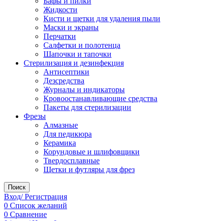
Бафы и пилки
Жидкости
Кисти и щетки для удаления пыли
Маски и экраны
Перчатки
Салфетки и полотенца
Шапочки и тапочки
Стерилизация и дезинфекция
Антисептики
Дезсредства
Журналы и индикаторы
Кровоостанавливающие средства
Пакеты для стерилизации
Фрезы
Алмазные
Для педикюра
Керамика
Корундовые и шлифовщики
Твердосплавные
Щетки и футляры для фрез
Поиск
Вход/ Регистрация
0
Список желаний
0
Сравнение