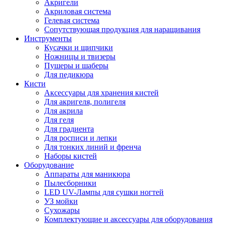
Акригели
Акриловая система
Гелевая система
Сопутствующая продукция для наращивания
Инструменты
Кусачки и щипчики
Ножницы и твизеры
Пушеры и шаберы
Для педикюра
Кисти
Аксессуары для хранения кистей
Для акригеля, полигеля
Для акрила
Для геля
Для градиента
Для росписи и лепки
Для тонких линий и френча
Наборы кистей
Оборудование
Аппараты для маникюра
Пылесборники
LED UV-Лампы для сушки ногтей
УЗ мойки
Сухожары
Комплектующие и аксессуары для оборудования