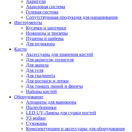
Акригели
Акриловая система
Гелевая система
Сопутствующая продукция для наращивания
Инструменты
Кусачки и щипчики
Ножницы и твизеры
Пушеры и шаберы
Для педикюра
Кисти
Аксессуары для хранения кистей
Для акригеля, полигеля
Для акрила
Для геля
Для градиента
Для росписи и лепки
Для тонких линий и френча
Наборы кистей
Оборудование
Аппараты для маникюра
Пылесборники
LED UV-Лампы для сушки ногтей
УЗ мойки
Сухожары
Комплектующие и аксессуары для оборудования