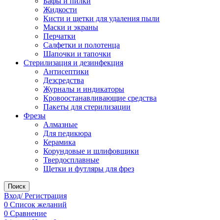
Бафы и пилки
Жидкости
Кисти и щетки для удаления пыли
Маски и экраны
Перчатки
Салфетки и полотенца
Шапочки и тапочки
Стерилизация и дезинфекция
Антисептики
Дезсредства
Журналы и индикаторы
Кровоостанавливающие средства
Пакеты для стерилизации
Фрезы
Алмазные
Для педикюра
Керамика
Корундовые и шлифовщики
Твердосплавные
Щетки и футляры для фрез
Поиск
Вход/ Регистрация
0
Список желаний
0
Сравнение