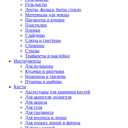
Гель-пасты
Ленты, фольга, битое стекло
Материалы для декора
Пигменты и втирки
Пластилин
Пленки
Слайдеры
Слюда и глиттеры
Стемпинг
Стразы
Трафареты и наклейки
Инструменты
Для педикюра
Кусачки и щипчики
Ножницы и твизеры
Пушеры и шаберы
Кисти
Аксессуары для хранения кистей
Для акригеля, полигеля
Для акрила
Для геля
Для градиента
Для росписи и лепки
Для тонких линий и френча
Наборы кистей