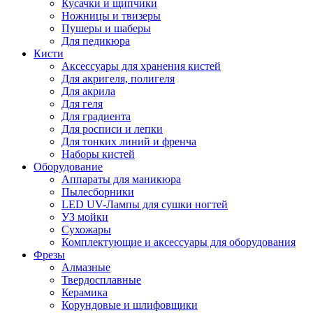
Кусачки и щипчики
Ножницы и твизеры
Пушеры и шаберы
Для педикюра
Кисти
Аксессуары для хранения кистей
Для акригеля, полигеля
Для акрила
Для геля
Для градиента
Для росписи и лепки
Для тонких линий и френча
Наборы кистей
Оборудование
Аппараты для маникюра
Пылесборники
LED UV-Лампы для сушки ногтей
УЗ мойки
Сухожары
Комплектующие и аксессуары для оборудования
Фрезы
Алмазные
Твердосплавные
Керамика
Корундовые и шлифовщики