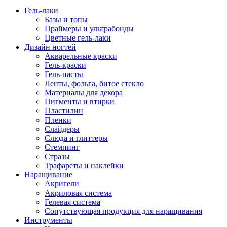
Гель-лаки
Базы и топы
Праймеры и ультрабонды
Цветные гель-лаки
Дизайн ногтей
Акварельные краски
Гель-краски
Гель-пасты
Ленты, фольга, битое стекло
Материалы для декора
Пигменты и втирки
Пластилин
Пленки
Слайдеры
Слюда и глиттеры
Стемпинг
Стразы
Трафареты и наклейки
Наращивание
Акригели
Акриловая система
Гелевая система
Сопутствующая продукция для наращивания
Инструменты