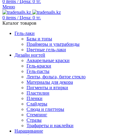
0
items
/
Цена:
0
тг.
Меню
0
items
/
Цена:
0
тг.
Каталог товаров
Гель-лаки
Базы и топы
Праймеры и ультрабонды
Цветные гель-лаки
Дизайн ногтей
Акварельные краски
Гель-краски
Гель-пасты
Ленты, фольга, битое стекло
Материалы для декора
Пигменты и втирки
Пластилин
Пленки
Слайдеры
Слюда и глиттеры
Стемпинг
Стразы
Трафареты и наклейки
Наращивание