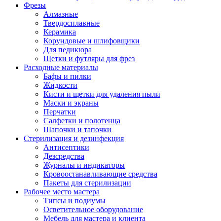
Фрезы
Алмазные
Твердосплавные
Керамика
Корундовые и шлифовщики
Для педикюра
Щетки и футляры для фрез
Расходные материалы
Бафы и пилки
Жидкости
Кисти и щетки для удаления пыли
Маски и экраны
Перчатки
Салфетки и полотенца
Шапочки и тапочки
Стерилизация и дезинфекция
Антисептики
Дезсредства
Журналы и индикаторы
Кровоостанавливающие средства
Пакеты для стерилизации
Рабочее место мастера
Типсы и подиумы
Осветительное оборудование
Мебель для мастера и клиента