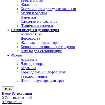
Бафы и пилки
Жидкости
Кисти и щетки для удаления пыли
Маски и экраны
Перчатки
Салфетки и полотенца
Шапочки и тапочки
Стерилизация и дезинфекция
Антисептики
Дезсредства
Журналы и индикаторы
Кровоостанавливающие средства
Пакеты для стерилизации
Фрезы
Алмазные
Для педикюра
Керамика
Корундовые и шлифовщики
Твердосплавные
Щетки и футляры для фрез
Поиск
Вход/ Регистрация
0
Список желаний
0
Сравнение