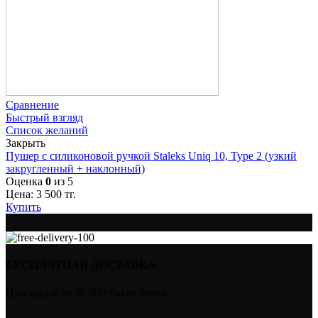
Сравнение
Быстрый взгляд
Список желаний
Закрыть
Пушер с силиконовой ручкой Staleks Uniq 10, Type 2 (узкий
закругленный + наклонный)
Оценка
0
из 5
Цена:
3 500
тг.
Купить
БЕСПЛАТНАЯ ДОСТАВКА
При заказе от 30 000 тысяч тенге