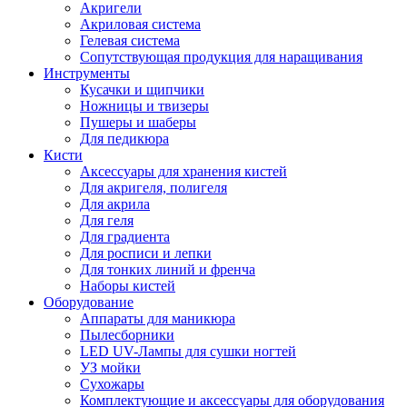
Акригели
Акриловая система
Гелевая система
Сопутствующая продукция для наращивания
Инструменты
Кусачки и щипчики
Ножницы и твизеры
Пушеры и шаберы
Для педикюра
Кисти
Аксессуары для хранения кистей
Для акригеля, полигеля
Для акрила
Для геля
Для градиента
Для росписи и лепки
Для тонких линий и френча
Наборы кистей
Оборудование
Аппараты для маникюра
Пылесборники
LED UV-Лампы для сушки ногтей
УЗ мойки
Сухожары
Комплектующие и аксессуары для оборудования