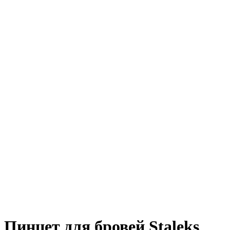
Пинцет для бровей Staleks