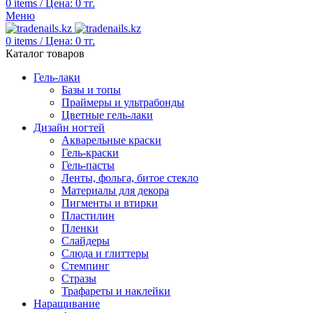
0
items
/
Цена:
0
тг.
Меню
0
items
/
Цена:
0
тг.
Каталог товаров
Гель-лаки
Базы и топы
Праймеры и ультрабонды
Цветные гель-лаки
Дизайн ногтей
Акварельные краски
Гель-краски
Гель-пасты
Ленты, фольга, битое стекло
Материалы для декора
Пигменты и втирки
Пластилин
Пленки
Слайдеры
Слюда и глиттеры
Стемпинг
Стразы
Трафареты и наклейки
Наращивание