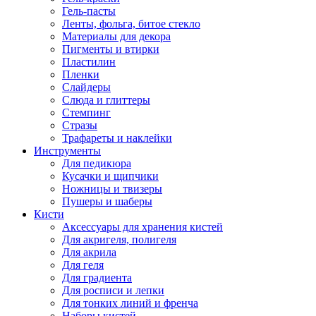
Гель-пасты
Ленты, фольга, битое стекло
Материалы для декора
Пигменты и втирки
Пластилин
Пленки
Слайдеры
Слюда и глиттеры
Стемпинг
Стразы
Трафареты и наклейки
Инструменты
Для педикюра
Кусачки и щипчики
Ножницы и твизеры
Пушеры и шаберы
Кисти
Аксессуары для хранения кистей
Для акригеля, полигеля
Для акрила
Для геля
Для градиента
Для росписи и лепки
Для тонких линий и френча
Наборы кистей