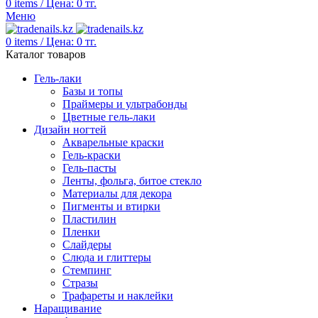
0
items
/
Цена:
0
тг.
Меню
0
items
/
Цена:
0
тг.
Каталог товаров
Гель-лаки
Базы и топы
Праймеры и ультрабонды
Цветные гель-лаки
Дизайн ногтей
Акварельные краски
Гель-краски
Гель-пасты
Ленты, фольга, битое стекло
Материалы для декора
Пигменты и втирки
Пластилин
Пленки
Слайдеры
Слюда и глиттеры
Стемпинг
Стразы
Трафареты и наклейки
Наращивание