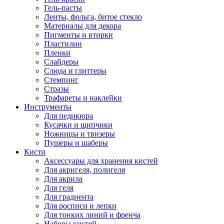
Гель-пасты
Ленты, фольга, битое стекло
Материалы для декора
Пигменты и втирки
Пластилин
Пленки
Слайдеры
Слюда и глиттеры
Стемпинг
Стразы
Трафареты и наклейки
Инструменты
Для педикюра
Кусачки и щипчики
Ножницы и твизеры
Пушеры и шаберы
Кисти
Аксессуары для хранения кистей
Для акригеля, полигеля
Для акрила
Для геля
Для градиента
Для росписи и лепки
Для тонких линий и френча
Наборы кистей