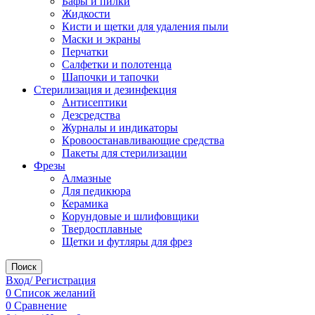
Бафы и пилки
Жидкости
Кисти и щетки для удаления пыли
Маски и экраны
Перчатки
Салфетки и полотенца
Шапочки и тапочки
Стерилизация и дезинфекция
Антисептики
Дезсредства
Журналы и индикаторы
Кровоостанавливающие средства
Пакеты для стерилизации
Фрезы
Алмазные
Для педикюра
Керамика
Корундовые и шлифовщики
Твердосплавные
Щетки и футляры для фрез
Поиск
Вход/ Регистрация
0
Список желаний
0
Сравнение