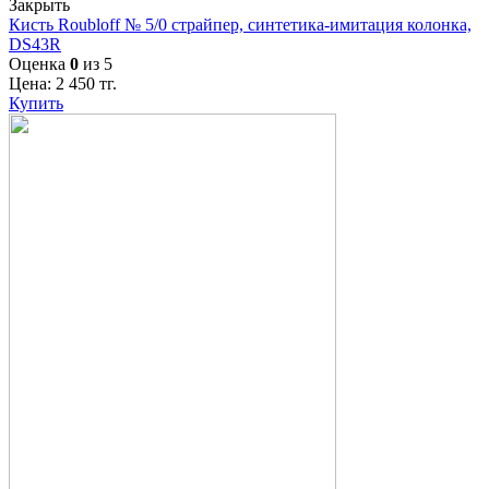
Закрыть
Кисть Roubloff № 5/0 страйпер, синтетика-имитация колонка,
DS43R
Оценка
0
из 5
Цена:
2 450
тг.
Купить