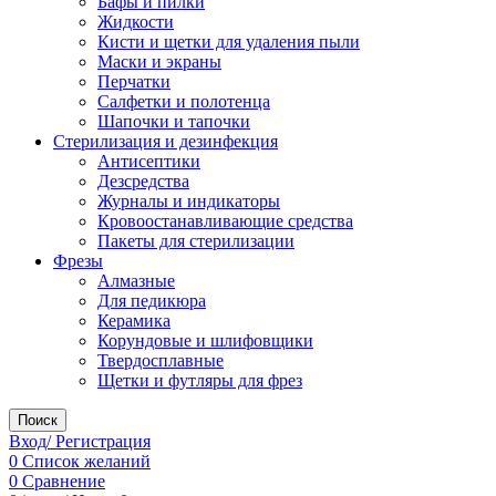
Бафы и пилки
Жидкости
Кисти и щетки для удаления пыли
Маски и экраны
Перчатки
Салфетки и полотенца
Шапочки и тапочки
Стерилизация и дезинфекция
Антисептики
Дезсредства
Журналы и индикаторы
Кровоостанавливающие средства
Пакеты для стерилизации
Фрезы
Алмазные
Для педикюра
Керамика
Корундовые и шлифовщики
Твердосплавные
Щетки и футляры для фрез
Поиск
Вход/ Регистрация
0
Список желаний
0
Сравнение