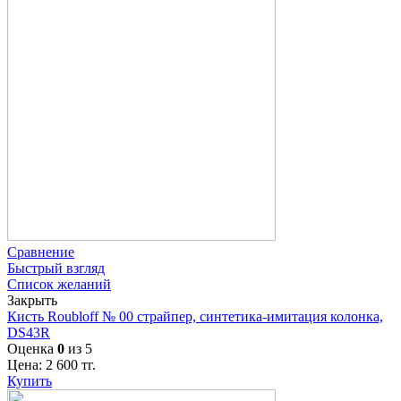
Сравнение
Быстрый взгляд
Список желаний
Закрыть
Кисть Roubloff № 00 страйпер, синтетика-имитация колонка,
DS43R
Оценка
0
из 5
Цена:
2 600
тг.
Купить