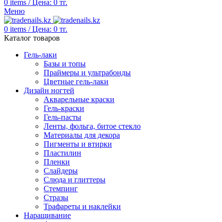
0
items
/
Цена:
0
тг.
Меню
0
items
/
Цена:
0
тг.
Каталог товаров
Гель-лаки
Базы и топы
Праймеры и ультрабонды
Цветные гель-лаки
Дизайн ногтей
Акварельные краски
Гель-краски
Гель-пасты
Ленты, фольга, битое стекло
Материалы для декора
Пигменты и втирки
Пластилин
Пленки
Слайдеры
Слюда и глиттеры
Стемпинг
Стразы
Трафареты и наклейки
Наращивание