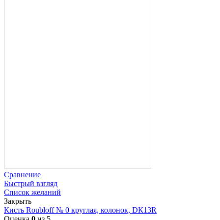
Сравнение
Быстрый взгляд
Список желаний
Закрыть
Кисть Roubloff № 0 круглая, колонок, DК13R
Оценка
0
из 5