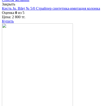
Закрыть
Кисть Ju. Bilej № 5/0 Страйпер синтетика-имитация колонка
Оценка
0
из 5
Цена:
2 800
тг.
Купить