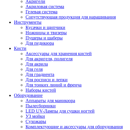
Акригели
Акриловая система
Гелевая система
Сопутствующая продукция для наращивания
Инструменты
Кусачки и щипчики
Ножницы и твизеры
Пушеры и шаберы
Для педикюра
Кисти
Аксессуары для хранения кистей
Для акригеля, полигеля
Для акрила
Для геля
Для градиента
Для росписи и лепки
Для тонких линий и френча
Наборы кистей
Оборудование
Аппараты для маникюра
Пылесборники
LED UV-Лампы для сушки ногтей
УЗ мойки
Сухожары
Комплектующие и аксессуары для оборудования