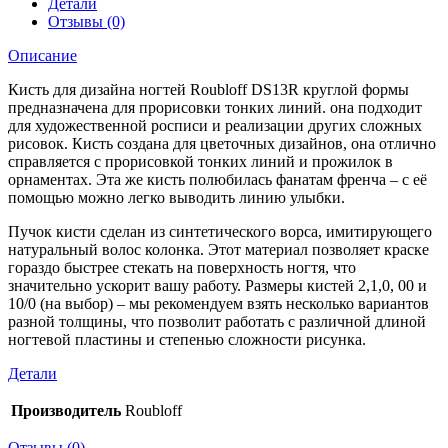
Детали
Отзывы (0)
Описание
Кисть для дизайна ногтей Roubloff DS13R круглой формы
предназначена для прорисовки тонких линий. она подходит
для художественной росписи и реализации других сложных
рисовок. Кисть создана для цветочных дизайнов, она отлично
справляется с прорисовкой тонких линий и прожилок в
орнаментах. Эта же кисть полюбилась фанатам френча – с её
помощью можно легко выводить линию улыбки.
Пучок кисти сделан из синтетического ворса, имитирующего
натуральный волос колонка. Этот материал позволяет краске
гораздо быстрее стекать на поверхность ногтя, что
значительно ускорит вашу работу. Размеры кистей 2,1,0, 00 и
10/0 (на выбор) – мы рекомендуем взять несколько вариантов
разной толщины, что позволит работать с различной длиной
ногтевой пластины и степенью сложности рисунка.
Детали
Производитель
Roubloff
Отзывы (0)