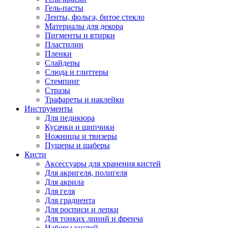
Гель-пасты
Ленты, фольга, битое стекло
Материалы для декора
Пигменты и втирки
Пластилин
Пленки
Слайдеры
Слюда и глиттеры
Стемпинг
Стразы
Трафареты и наклейки
Инструменты
Для педикюра
Кусачки и щипчики
Ножницы и твизеры
Пушеры и шаберы
Кисти
Аксессуары для хранения кистей
Для акригеля, полигеля
Для акрила
Для геля
Для градиента
Для росписи и лепки
Для тонких линий и френча
Наборы кистей